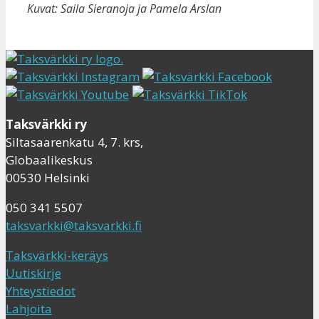
Kuvat: Saila Sieranoja ja Pamela Arslan
Taksvärkki ry
Siltasaarenkatu 4, 7. krs,
Globaalikeskus
00530 Helsinki
050 341 5507
taksvarkki@taksvarkki.fi
Taksvärkki-keräys
Uutiskirje
Yhteystiedot
Lahjoita