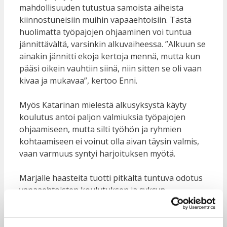
mahdollisuuden tutustua samoista aiheista
kiinnostuneisiin muihin vapaaehtoisiin. Tästä
huolimatta työpajojen ohjaaminen voi tuntua
jännittävältä, varsinkin alkuvaiheessa. ”Alkuun se
ainakin jännitti ekoja kertoja mennä, mutta kun
pääsi oikein vauhtiin siinä, niin sitten se oli vaan
kivaa ja mukavaa”, kertoo Enni.
Myös Katarinan mielestä alkusyksystä käyty
koulutus antoi paljon valmiuksia työpajojen
ohjaamiseen, mutta silti työhön ja ryhmien
kohtaamiseen ei voinut olla aivan täysin valmis,
vaan varmuus syntyi harjoituksen myötä.
Marjalle haasteita tuotti pitkältä tuntuva odotus
vapaaehtoisten koulutuksen ja syksyn
ensimmäisten työpajojen välillä. Alkuun
päästyään hänelle kertyikin ohjauskeikkoja niin,
että Taksvärkin vapaaehtoisilta edellyttämä