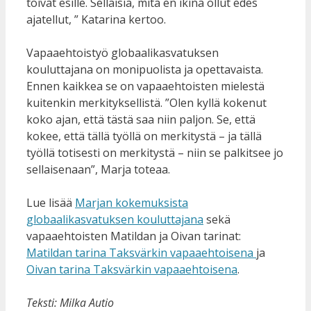
toivat esille. Sellaisia, mitä en ikinä ollut edes
ajatellut, ” Katarina kertoo.
Vapaaehtoistyö globaalikasvatuksen
kouluttajana on monipuolista ja opettavaista.
Ennen kaikkea se on vapaaehtoisten mielestä
kuitenkin merkityksellistä. ”Olen kyllä kokenut
koko ajan, että tästä saa niin paljon. Se, että
kokee, että tällä työllä on merkitystä – ja tällä
työllä totisesti on merkitystä – niin se palkitsee jo
sellaisenaan”, Marja toteaa.
Lue lisää
Marjan kokemuksista
globaalikasvatuksen kouluttajana
sekä
vapaaehtoisten Matildan ja Oivan tarinat:
Matildan tarina Taksvärkin vapaaehtoisena
ja
Oivan tarina Taksvärkin vapaaehtoisena
.
Teksti: Milka Autio