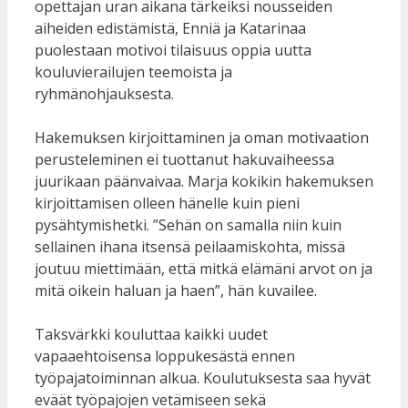
opettajan uran aikana tärkeiksi nousseiden
aiheiden edistämistä, Enniä ja Katarinaa
puolestaan motivoi tilaisuus oppia uutta
kouluvierailujen teemoista ja
ryhmänohjauksesta.
Hakemuksen kirjoittaminen ja oman motivaation
perusteleminen ei tuottanut hakuvaiheessa
juurikaan päänvaivaa. Marja kokikin hakemuksen
kirjoittamisen olleen hänelle kuin pieni
pysähtymishetki. ”Sehän on samalla niin kuin
sellainen ihana itsensä peilaamiskohta, missä
joutuu miettimään, että mitkä elämäni arvot on ja
mitä oikein haluan ja haen”, hän kuvailee.
Taksvärkki kouluttaa kaikki uudet
vapaaehtoisensa loppukesästä ennen
työpajatoiminnan alkua. Koulutuksesta saa hyvät
eväät työpajojen vetämiseen sekä