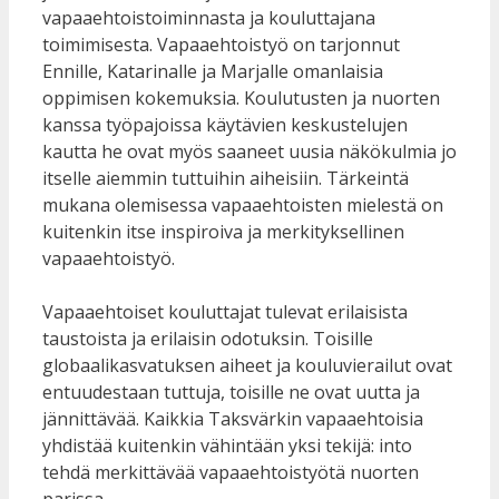
vapaaehtoistoiminnasta ja kouluttajana
toimimisesta. Vapaaehtoistyö on tarjonnut
Ennille, Katarinalle ja Marjalle omanlaisia
oppimisen kokemuksia. Koulutusten ja nuorten
kanssa työpajoissa käytävien keskustelujen
kautta he ovat myös saaneet uusia näkökulmia jo
itselle aiemmin tuttuihin aiheisiin. Tärkeintä
mukana olemisessa vapaaehtoisten mielestä on
kuitenkin itse inspiroiva ja merkityksellinen
vapaaehtoistyö.
Vapaaehtoiset kouluttajat tulevat erilaisista
taustoista ja erilaisin odotuksin. Toisille
globaalikasvatuksen aiheet ja kouluvierailut ovat
entuudestaan tuttuja, toisille ne ovat uutta ja
jännittävää. Kaikkia Taksvärkin vapaaehtoisia
yhdistää kuitenkin vähintään yksi tekijä: into
tehdä merkittävää vapaaehtoistyötä nuorten
parissa.