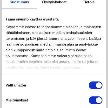
Suostumus
Yksityiskohdat
Tietoja
seitsemän työpajan määrä täyttyi nopeasti.
Katarinaa ja Enniä jännitti työpajojen ohjaamisen
sovittaminen omiin aikatauluihin ja esimerkiksi
Tämä sivusto käyttää evästeitä
opiskeluihin. Syksyn kuluessa ja kokemuksen
Käytämme evästeitä tarjoamamme sisällön ja mainosten
karttuessa molemmat kuitenkin huomasivat, että
räätälöimiseen, sosiaalisen median ominaisuuksien
työpajojen toteuttaminen sujui ilman suurempia
tukemiseen ja kävijämäärämme analysoimiseen. Lisäksi
aikatauluhaasteita.
jaamme sosiaalisen median, mainosalan ja analytiikka-
alan kumppaneillemme tietoja siitä, miten käytät
sivustoamme. Kumppanimme voivat yhdistää näitä
tietoja muihin tietoihin, joita olet antanut heille tai joita on
Vapaaehtoisia kouluttajia ja Taksvärkin
kerätty, kun olet käyttänyt heidän palvelujaan.
työntekijöitä Päivölän
koulutusviikonlopussa elokuussa 2019.
Suostumuksen
Välttämätön
Monipuoliset työpajat ja
valinta
kohderyhmät
Mieltymykset