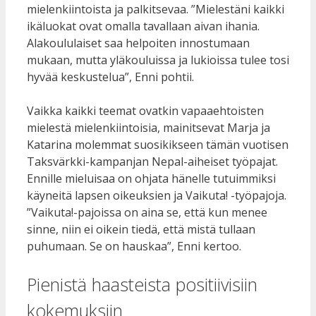
mielenkiintoista ja palkitsevaa. ”Mielestäni kaikki
ikäluokat ovat omalla tavallaan aivan ihania.
Alakoululaiset saa helpoiten innostumaan
mukaan, mutta yläkouluissa ja lukioissa tulee tosi
hyvää keskustelua”, Enni pohtii.
Vaikka kaikki teemat ovatkin vapaaehtoisten
mielestä mielenkiintoisia, mainitsevat Marja ja
Katarina molemmat suosikikseen tämän vuotisen
Taksvärkki-kampanjan Nepal-aiheiset työpajat.
Ennille mieluisaa on ohjata hänelle tutuimmiksi
käyneitä lapsen oikeuksien ja Vaikuta! -työpajoja.
”Vaikuta!-pajoissa on aina se, että kun menee
sinne, niin ei oikein tiedä, että mistä tullaan
puhumaan. Se on hauskaa”, Enni kertoo.
Pienistä haasteista positiivisiin
kokemuksiin