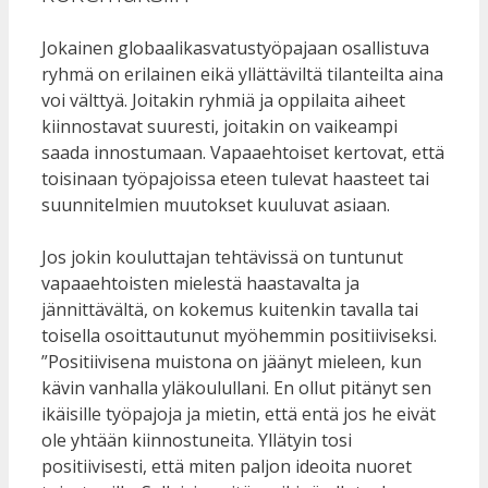
Jokainen globaalikasvatustyöpajaan osallistuva
ryhmä on erilainen eikä yllättäviltä tilanteilta aina
voi välttyä. Joitakin ryhmiä ja oppilaita aiheet
kiinnostavat suuresti, joitakin on vaikeampi
saada innostumaan. Vapaaehtoiset kertovat, että
toisinaan työpajoissa eteen tulevat haasteet tai
suunnitelmien muutokset kuuluvat asiaan.
Jos jokin kouluttajan tehtävissä on tuntunut
vapaaehtoisten mielestä haastavalta ja
jännittävältä, on kokemus kuitenkin tavalla tai
toisella osoittautunut myöhemmin positiiviseksi.
”Positiivisena muistona on jäänyt mieleen, kun
kävin vanhalla yläkoulullani. En ollut pitänyt sen
ikäisille työpajoja ja mietin, että entä jos he eivät
ole yhtään kiinnostuneita. Yllätyin tosi
positiivisesti, että miten paljon ideoita nuoret