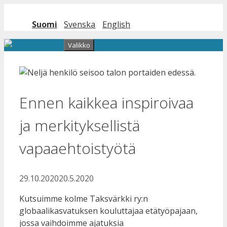
Siirry
sisältöön
Suomi
Svenska
English
Valikko
Ennen kaikkea inspiroivaa
ja merkityksellistä
vapaaehtoistyötä
29.10.2020
20.5.2020
Kutsuimme kolme Taksvärkki ry:n
globaalikasvatuksen kouluttajaa etätyöpajaan,
jossa vaihdoimme ajatuksia