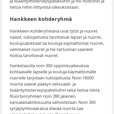
ja lisääntymisterveyspalveluihin ja hiv-hoitoihin ja
tietoa niihin liittyvistä oikeuksistaan.
Hankkeen kohderyhmä
Hankkeen kohderyhmänä ovat tytöt ja nuoret
naiset, tukiopetusta tarvitsevat lapset ja nuoret,
koulupudokkaat tai kouluja käymättömät nuoret,
vammaiset nuoret ja hiv-tartunnan saaneet
hoitoa tarvitsevat nuoret.
Hanketasolla noin 300 oppimisvaikeuksia
kohtaavalle lapselle ja kouluja käymättömälle
nuorelle tarjotaan tukiopetusta. Noin 16000
nuorta saavat pääsyn seksuaali- ja
lisääntymisterveyspalveluihin sekä tietoa niistä.
Nuortenryhmien noin 280 jäsenen
kansalaisaktiivisuutta vahvistetaan. Noin 300
syrjäytymisvaarassa elävää nuorta saa