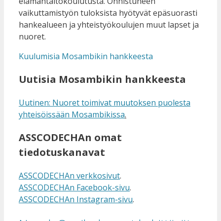
elämäntaitokoulutusta. Onnistuneen
vaikuttamistyön tuloksista hyötyvät epäsuorasti
hankealueen ja yhteistyökoulujen muut lapset ja
nuoret.
Kuulumisia Mosambikin hankkeesta
Uutisia Mosambikin hankkeesta
Uutinen: Nuoret toimivat muutoksen puolesta
yhteisöissään Mosambikissa
.
ASSCODECHAn omat
tiedotuskanavat
ASSCODECHAn verkkosivut
.
ASSCODECHAn Facebook-sivu
.
ASSCODECHAn Instagram-sivu
.