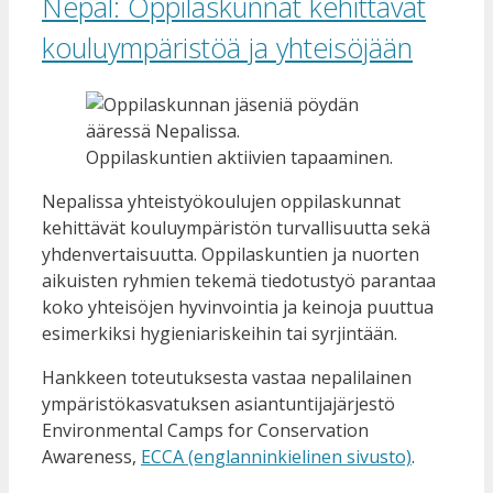
Nepal: Oppilaskunnat kehittävät
kouluympäristöä ja yhteisöjään
Oppilaskuntien aktiivien tapaaminen.
Nepalissa yhteistyökoulujen oppilaskunnat
kehittävät kouluympäristön turvallisuutta sekä
yhdenvertaisuutta. Oppilaskuntien ja nuorten
aikuisten ryhmien tekemä tiedotustyö parantaa
koko yhteisöjen hyvinvointia ja keinoja puuttua
esimerkiksi hygieniariskeihin tai syrjintään.
Hankkeen toteutuksesta vastaa nepalilainen
ympäristökasvatuksen asiantuntijajärjestö
Environmental Camps for Conservation
Awareness,
ECCA (englanninkielinen sivusto)
.