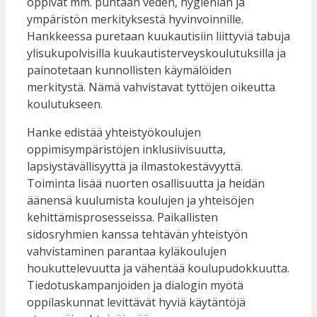
oppivat mm. puhtaan veden, hygienian ja
ympäristön merkityksestä hyvinvoinnille.
Hankkeessa puretaan kuukautisiin liittyviä tabuja
ylisukupolvisilla kuukautisterveyskoulutuksilla ja
painotetaan kunnollisten käymälöiden
merkitystä. Nämä vahvistavat tyttöjen oikeutta
koulutukseen.
Hanke edistää yhteistyökoulujen
oppimisympäristöjen inklusiivisuutta,
lapsiystävällisyyttä ja ilmastokestävyyttä.
Toiminta lisää nuorten osallisuutta ja heidän
äänensä kuulumista koulujen ja yhteisöjen
kehittämisprosesseissa. Paikallisten
sidosryhmien kanssa tehtävän yhteistyön
vahvistaminen parantaa kyläkoulujen
houkuttelevuutta ja vähentää koulupudokkuutta.
Tiedotuskampanjoiden ja dialogin myötä
oppilaskunnat levittävät hyviä käytäntöjä