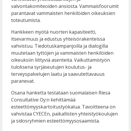
valvontakomiteoiden ansiosta. Vammaisfoorumit
parantavat vammaisten henkilöiden oikeuksien
toteutumista.
Hankkeen myötä nuorten kapasiteetti,
itsevarmuus ja edustus yhteisörakenteissa
vahvistuu. Tiedotuskampanjoilla ja dialogilla
muutetaan tyttöjen ja vammaisten henkilöiden
oikeuksiin liittyviä asenteita. Vaikuttamistyön
tuloksena syrjäseutujen koulutus- ja
terveyspalvelujen laatu ja saavutettavauus
paranevat.
Osana hanketta testataan suomalaisen Riesa
Consultative Oy:n kehittämää
esteettömyyskartoitustyökalua. Tavoitteena on
vahvistaa CYECEn, paikallisten yhteistyökoulujen
ja sidosryhmien esteettömyysosaamista.