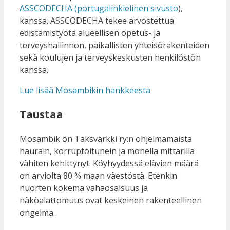
ASSCODECHA (portugalinkielinen sivusto
),
kanssa. ASSCODECHA tekee arvostettua
edistämistyötä alueellisen opetus- ja
terveyshallinnon, paikallisten yhteisörakenteiden
sekä koulujen ja terveyskeskusten henkilöstön
kanssa.
Lue lisää Mosambikin hankkeesta
Taustaa
Mosambik on Taksvärkki ry:n ohjelmamaista
haurain, korruptoitunein ja monella mittarilla
vähiten kehittynyt. Köyhyydessä elävien määrä
on arviolta 80 % maan väestöstä. Etenkin
nuorten kokema vähäosaisuus ja
näköalattomuus ovat keskeinen rakenteellinen
ongelma.