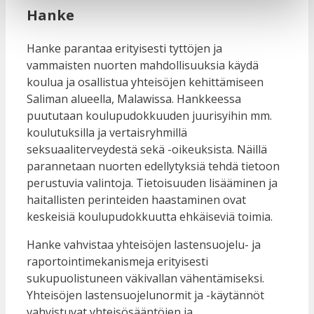
Hanke
Hanke parantaa erityisesti tyttöjen ja
vammaisten nuorten mahdollisuuksia käydä
koulua ja osallistua yhteisöjen kehittämiseen
Saliman alueella, Malawissa. Hankkeessa
puututaan koulupudokkuuden juurisyihin mm.
koulutuksilla ja vertaisryhmillä
seksuaaliterveydestä sekä -oikeuksista. Näillä
parannetaan nuorten edellytyksiä tehdä tietoon
perustuvia valintoja. Tietoisuuden lisääminen ja
haitallisten perinteiden haastaminen ovat
keskeisiä koulupudokkuutta ehkäiseviä toimia.
Hanke vahvistaa yhteisöjen lastensuojelu- ja
raportointimekanismeja erityisesti
sukupuolistuneen väkivallan vähentämiseksi.
Yhteisöjen lastensuojelunormit ja -käytännöt
vahvistuvat yhteisösääntöjen ja