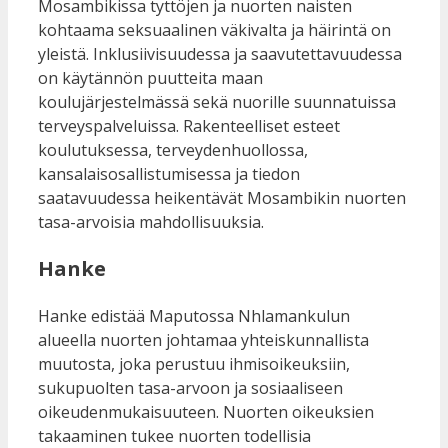
Mosambikissa tyttöjen ja nuorten naisten
kohtaama seksuaalinen väkivalta ja häirintä on
yleistä. Inklusiivisuudessa ja saavutettavuudessa
on käytännön puutteita maan
koulujärjestelmässä sekä nuorille suunnatuissa
terveyspalveluissa. Rakenteelliset esteet
koulutuksessa, terveydenhuollossa,
kansalaisosallistumisessa ja tiedon
saatavuudessa heikentävät Mosambikin nuorten
tasa-arvoisia mahdollisuuksia.
Hanke
Hanke edistää Maputossa Nhlamankulun
alueella nuorten johtamaa yhteiskunnallista
muutosta, joka perustuu ihmisoikeuksiin,
sukupuolten tasa-arvoon ja sosiaaliseen
oikeudenmukaisuuteen. Nuorten oikeuksien
takaaminen tukee nuorten todellisia