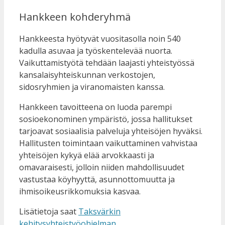
Hankkeen kohderyhmä
Hankkeesta hyötyvät vuositasolla noin 540
kadulla asuvaa ja työskentelevää nuorta.
Vaikuttamistyötä tehdään laajasti yhteistyössä
kansalaisyhteiskunnan verkostojen,
sidosryhmien ja viranomaisten kanssa.
Hankkeen tavoitteena on luoda parempi
sosioekonominen ympäristö, jossa hallitukset
tarjoavat sosiaalisia palveluja yhteisöjen hyväksi.
Hallitusten toimintaan vaikuttaminen vahvistaa
yhteisöjen kykyä elää arvokkaasti ja
omavaraisesti, jolloin niiden mahdollisuudet
vastustaa köyhyyttä, asunnottomuutta ja
ihmisoikeusrikkomuksia kasvaa.
Lisätietoja saat
Taksvärkin
kehitysyhteistyöohjelman