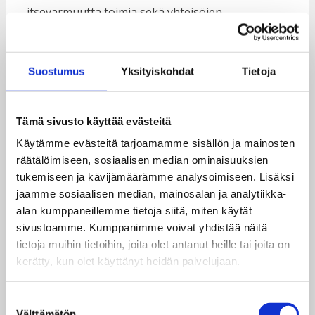
itsevarmuutta toimia sekä yhteisöjen
asennemuutosta nuorten oikeuksien
toteutumisen ja inkluusion hyväksi.
Suostumus
Yksityiskohdat
Tietoja
Hanketta toteuttava Centre for Youth
Empowerment and Civic Education,
CYECE
(englanninkielinen sivusto)
, on paikallinen hyvin
Tämä sivusto käyttää evästeitä
verkostoitunut nuorten osallisuuden,
seksuaalioikeuksien ja yhteisölähtöisen
Käytämme evästeitä tarjoamamme sisällön ja mainosten
kehityksen asiantuntijajärjestö.
räätälöimiseen, sosiaalisen median ominaisuuksien
tukemiseen ja kävijämäärämme analysoimiseen. Lisäksi
Lue lisää Malawin hankkeesta
jaamme sosiaalisen median, mainosalan ja analytiikka-
alan kumppaneillemme tietoja siitä, miten käytät
Taustaa
sivustoamme. Kumppanimme voivat yhdistää näitä
tietoja muihin tietoihin, joita olet antanut heille tai joita on
Eteläisessä Afrikassa sijaitsevassa Malawissa
kerätty, kun olet käyttänyt heidän palvelujaan.
etenkin nuorten tyttöjen yhteiskunnalliset
osallistumismahdollisuudet ovat matalat.
Suostumuksen
Huomattava osa malawilaisista tytöistä
Välttämätön