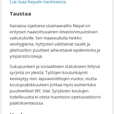
Lue lisää Nepalin hankkeesta
Taustaa
Aasiassa sijaitseva sisämaavaltio Nepal on
erityisen haavoittuvainen ilmastonmuutoksen
vaikutuksille. Sen maaseudulla heikko
vesihygienia, hyttysten välittämät taudit ja
jätehuollon puutteet aiheuttavat epidemioita ja
ympäristöriskejä.
Sukupuoleen ja sosiaaliseen statukseen liittyvä
syrjintä on yleistä. Tyttöjen koulunkäynti
keskeytyy mm. lapsiavioliittojen vuoksi, mutta
koulupudokkuuteen johtaa myös esimerkiksi
puutteelliset WC-tilat. Syrjäisten koulujen
todellisuutta ei oteta huomioon opetussektorin
päätöksenteossa.