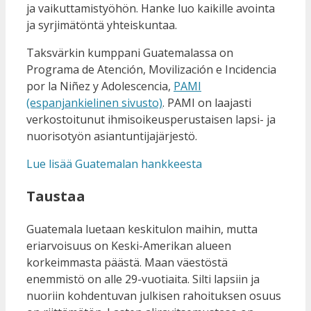
ja vaikuttamistyöhön. Hanke luo kaikille avointa
ja syrjimätöntä yhteiskuntaa.
Taksvärkin kumppani Guatemalassa on
Programa de Atención, Movilización e Incidencia
por la Niñez y Adolescencia,
PAMI
(espanjankielinen sivusto)
.
PAMI on laajasti
verkostoitunut ihmisoikeusperustaisen lapsi- ja
nuorisotyön asiantuntijajärjestö
.
Lue lisää Guatemalan hankkeesta
Taustaa
Guatemala luetaan keskitulon maihin, mutta
eriarvoisuus on Keski-Amerikan alueen
korkeimmasta päästä. Maan väestöstä
enemmistö on alle 29-vuotiaita. Silti lapsiin ja
nuoriin kohdentuvan julkisen rahoituksen osuus