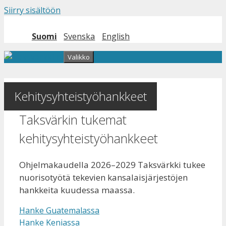
Siirry sisältöön
Suomi
Svenska
English
Valikko
Kehitysyhteistyöhankkeet
Taksvärkin tukemat
kehitysyhteistyöhankkeet
Ohjelmakaudella 2026–2029 Taksvärkki tukee
nuorisotyötä tekevien kansalaisjärjestöjen
hankkeita kuudessa maassa.
Hanke Guatemalassa
Hanke Keniassa