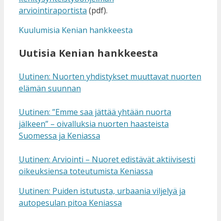
arviointiraportista
(pdf).
Kuulumisia Kenian hankkeesta
Uutisia Kenian hankkeesta
Uutinen: Nuorten yhdistykset muuttavat nuorten
elämän suunnan
Uutinen: ”Emme saa jättää yhtään nuorta
jälkeen” – oivalluksia nuorten haasteista
Suomessa ja Keniassa
Uutinen: Arviointi – Nuoret edistävät aktiivisesti
oikeuksiensa toteutumista Keniassa
Uutinen: Puiden istutusta, urbaania viljelyä ja
autopesulan pitoa Keniassa