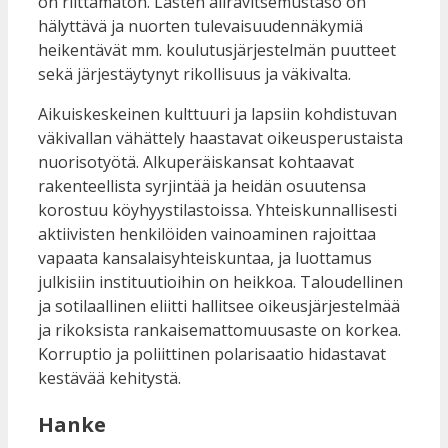
on riittämätön. Lasten aliravitsemustaso on
hälyttävä ja nuorten tulevaisuudennäkymiä
heikentävät mm. koulutusjärjestelmän puutteet
sekä järjestäytynyt rikollisuus ja väkivalta.
Aikuiskeskeinen kulttuuri ja lapsiin kohdistuvan
väkivallan vähättely haastavat oikeusperustaista
nuorisotyötä. Alkuperäiskansat kohtaavat
rakenteellista syrjintää ja heidän osuutensa
korostuu köyhyystilastoissa. Yhteiskunnallisesti
aktiivisten henkilöiden vainoaminen rajoittaa
vapaata kansalaisyhteiskuntaa, ja luottamus
julkisiin instituutioihin on heikkoa. Taloudellinen
ja sotilaallinen eliitti hallitsee oikeusjärjestelmää
ja rikoksista rankaisemattomuusaste on korkea.
Korruptio ja poliittinen polarisaatio hidastavat
kestävää kehitystä.
Hanke