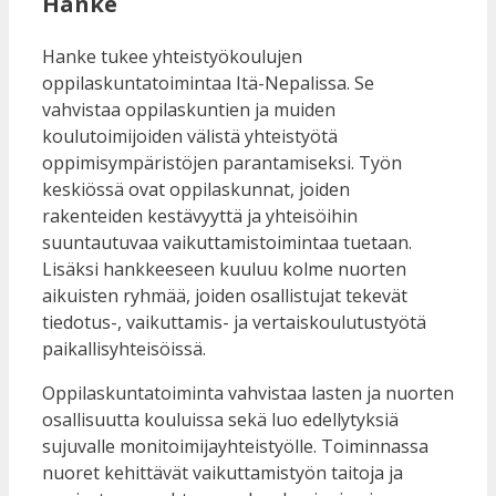
Hanke
Hanke tukee yhteistyökoulujen
oppilaskuntatoimintaa Itä-Nepalissa. Se
vahvistaa oppilaskuntien ja muiden
koulutoimijoiden välistä yhteistyötä
oppimisympäristöjen parantamiseksi. Työn
keskiössä ovat oppilaskunnat, joiden
rakenteiden kestävyyttä ja yhteisöihin
suuntautuvaa vaikuttamistoimintaa tuetaan.
Lisäksi hankkeeseen kuuluu kolme nuorten
aikuisten ryhmää, joiden osallistujat tekevät
tiedotus-, vaikuttamis- ja vertaiskoulutustyötä
paikallisyhteisöissä.
Oppilaskuntatoiminta vahvistaa lasten ja nuorten
osallisuutta kouluissa sekä luo edellytyksiä
sujuvalle monitoimijayhteistyölle. Toiminnassa
nuoret kehittävät vaikuttamistyön taitoja ja