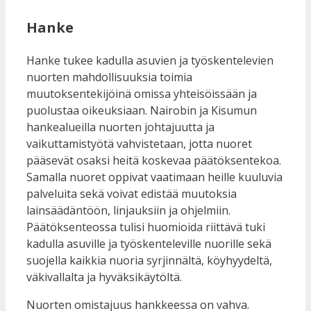
Hanke
Hanke tukee kadulla asuvien ja työskentelevien
nuorten mahdollisuuksia toimia
muutoksentekijöinä omissa yhteisöissään ja
puolustaa oikeuksiaan. Nairobin ja Kisumun
hankealueilla nuorten johtajuutta ja
vaikuttamistyötä vahvistetaan, jotta nuoret
pääsevät osaksi heitä koskevaa päätöksentekoa.
Samalla nuoret oppivat vaatimaan heille kuuluvia
palveluita sekä voivat edistää muutoksia
lainsäädäntöön, linjauksiin ja ohjelmiin.
Päätöksenteossa tulisi huomioida riittävä tuki
kadulla asuville ja työskenteleville nuorille sekä
suojella kaikkia nuoria syrjinnältä, köyhyydeltä,
väkivallalta ja hyväksikäytöltä.
Nuorten omistajuus hankkeessa on vahva.