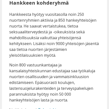
Hankkeen kohderyhmä
Hankkeesta hyötyy vuositasolla noin 250
nuortenryhmien aktiivia ja 850 hankeyhteisöjen
nuorta. He saavat vertaistukea, tietoa
seksuaaliterveydestä ja -oikeuksista sekä
mahdollisuuksia vaikuttaa yhteisöjensä
kehitykseen. Lisäksi noin 9000 yhteisöjen jäsentä
saa tietoa nuorten järjestämien
yleisötilaisuuksien myötä.
Noin 800 vastuunkantajaa ja
kansalaisyhteiskunnan edustajaa saa työkaluja
nuorten osallisuuden ja vammaisinkluusion
edistämiseen. Epäsuorasti koulujen,
lastensuojelurakenteiden ja terveyspalvelujen
parannuksista hyötyy noin 50 000
hankeyhteisöjen lasta ja nuorta.