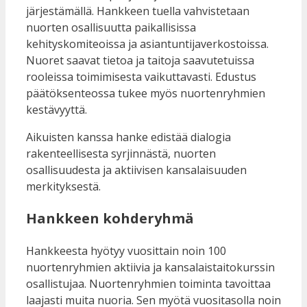
järjestämällä. Hankkeen tuella vahvistetaan
nuorten osallisuutta paikallisissa
kehityskomiteoissa ja asiantuntijaverkostoissa.
Nuoret saavat tietoa ja taitoja saavutetuissa
rooleissa toimimisesta vaikuttavasti. Edustus
päätöksenteossa tukee myös nuortenryhmien
kestävyyttä.
Aikuisten kanssa hanke edistää dialogia
rakenteellisesta syrjinnästä, nuorten
osallisuudesta ja aktiivisen kansalaisuuden
merkityksestä.
Hankkeen kohderyhmä
Hankkeesta hyötyy vuosittain noin 100
nuortenryhmien aktiivia ja kansalaistaitokurssin
osallistujaa. Nuortenryhmien toiminta tavoittaa
laajasti muita nuoria. Sen myötä vuositasolla noin