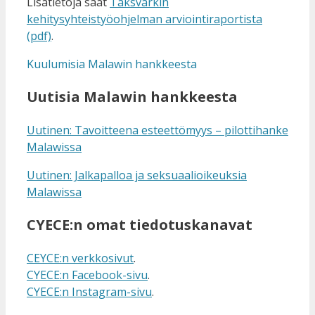
Lisätietoja saat
Taksvärkin
kehitysyhteistyöohjelman arviointiraportista
(pdf)
.
Kuulumisia Malawin hankkeesta
Uutisia Malawin hankkeesta
Uutinen: Tavoitteena esteettömyys – pilottihanke
Malawissa
Uutinen: Jalkapalloa ja seksuaalioikeuksia
Malawissa
CYECE:n omat tiedotuskanavat
CEYCE:n verkkosivut
.
CYECE:n Facebook-sivu
.
CYECE:n Instagram-sivu
.