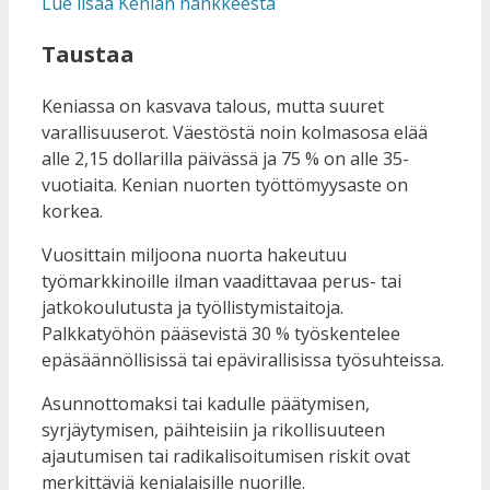
Lue lisää Kenian hankkeesta
Taustaa
Keniassa on kasvava talous, mutta suuret
varallisuuserot. Väestöstä noin kolmasosa elää
alle 2,15 dollarilla päivässä ja 75 % on alle 35-
vuotiaita. Kenian nuorten työttömyysaste on
korkea.
Vuosittain miljoona nuorta hakeutuu
työmarkkinoille ilman vaadittavaa perus- tai
jatkokoulutusta ja työllistymistaitoja.
Palkkatyöhön pääsevistä 30 % työskentelee
epäsäännöllisissä tai epävirallisissa työsuhteissa.
Asunnottomaksi tai kadulle päätymisen,
syrjäytymisen, päihteisiin ja rikollisuuteen
ajautumisen tai radikalisoitumisen riskit ovat
merkittäviä kenialaisille nuorille.