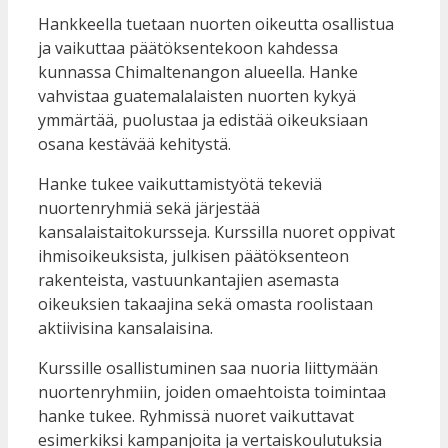
Hankkeella tuetaan nuorten oikeutta osallistua
ja vaikuttaa päätöksentekoon kahdessa
kunnassa Chimaltenangon alueella. Hanke
vahvistaa guatemalalaisten nuorten kykyä
ymmärtää, puolustaa ja edistää oikeuksiaan
osana kestävää kehitystä.
Hanke tukee vaikuttamistyötä tekeviä
nuortenryhmiä sekä järjestää
kansalaistaitokursseja. Kurssilla nuoret oppivat
ihmisoikeuksista, julkisen päätöksenteon
rakenteista, vastuunkantajien asemasta
oikeuksien takaajina sekä omasta roolistaan
aktiivisina kansalaisina.
Kurssille osallistuminen saa nuoria liittymään
nuortenryhmiin, joiden omaehtoista toimintaa
hanke tukee. Ryhmissä nuoret vaikuttavat
esimerkiksi kampanjoita ja vertaiskoulutuksia