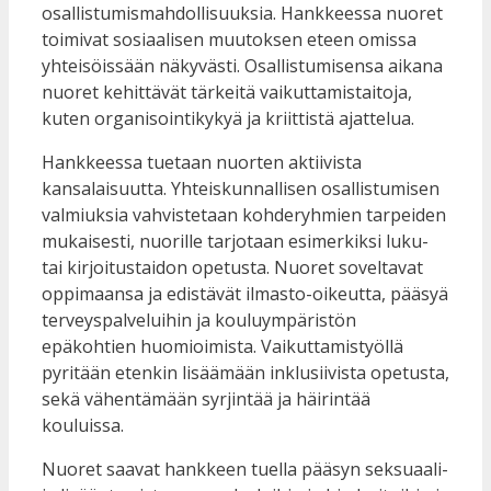
osallistumismahdollisuuksia. Hankkeessa nuoret
toimivat sosiaalisen muutoksen eteen omissa
yhteisöissään näkyvästi. Osallistumisensa aikana
nuoret kehittävät tärkeitä vaikuttamistaitoja,
kuten organisointikykyä ja kriittistä ajattelua.
Hankkeessa tuetaan nuorten aktiivista
kansalaisuutta. Yhteiskunnallisen osallistumisen
valmiuksia vahvistetaan kohderyhmien tarpeiden
mukaisesti, nuorille tarjotaan esimerkiksi luku-
tai kirjoitustaidon opetusta. Nuoret soveltavat
oppimaansa ja edistävät ilmasto-oikeutta, pääsyä
terveyspalveluihin ja kouluympäristön
epäkohtien huomioimista. Vaikuttamistyöllä
pyritään etenkin lisäämään inklusiivista opetusta,
sekä vähentämään syrjintää ja häirintää
kouluissa.
Nuoret saavat hankkeen tuella pääsyn seksuaali-