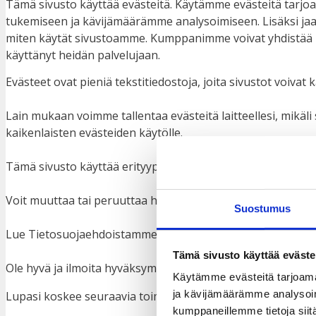
Tämä sivusto käyttää evästeitä. Käytämme evästeitä tarjo
tukemiseen ja kävijämäärämme analysoimiseen. Lisäksi jaa
miten käytät sivustoamme. Kumppanimme voivat yhdistää näitä
käyttänyt heidän palvelujaan.
Evästeet ovat pieniä tekstitiedostoja, joita sivustot voi
Lain mukaan voimme tallentaa evästeitä laitteellesi, mik
kaikenlaisten evästeiden käytölle.
Tämä sivusto käyttää erityyppisiä evästeitä. Jotkut eväste
Voit muuttaa tai peruuttaa hyväksyntäsi sivustollamme ev
Suostumus
Lue Tietosuojaehdoistamme lisää siitä keitä olemme, miten 
Tämä sivusto käyttää eväste
Ole hyvä ja ilmoita hyväksymistunnuksesi ja -päivämäärä, k
Käytämme evästeitä tarjoama
ja kävijämäärämme analysoim
Lupasi koskee seuraavia toimialueita: www.taksvarkki.fi
kumppaneillemme tietoja siitä