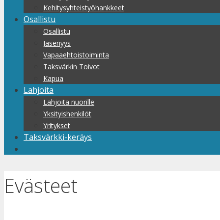
Kehitysyhteistyöhankkeet
Osallistu
Osallistu
Jäsenyys
Vapaaehtoistoiminta
Taksvärkin Toivot
Kapua
Lahjoita
Lahjoita nuorille
Yksityishenkilöt
Yritykset
Taksvärkki-keräys
Evästeet