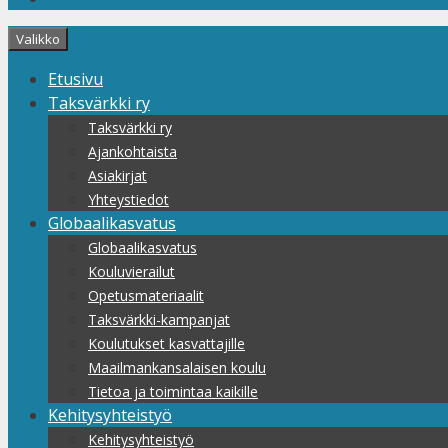
Valikko
Etusivu
Taksvärkki ry
Taksvärkki ry
Ajankohtaista
Asiakirjat
Yhteystiedot
Globaalikasvatus
Globaalikasvatus
Kouluvierailut
Opetusmateriaalit
Taksvärkki-kampanjat
Koulutukset kasvattajille
Maailmankansalaisen koulu
Tietoa ja toimintaa kaikille
Kehitysyhteistyö
Kehitysyhteistyö