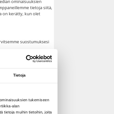
median ominaisuuksien
ppaneillemme tietoja siitä,
a on kerätty, kun olet
Tarvitsemme suostumuksesi
uiden asettamia.
Tietoja
aisia tietojasi.
 ominaisuuksien tukemiseen
tiikka-alan
ietoja muihin tietoihin, joita