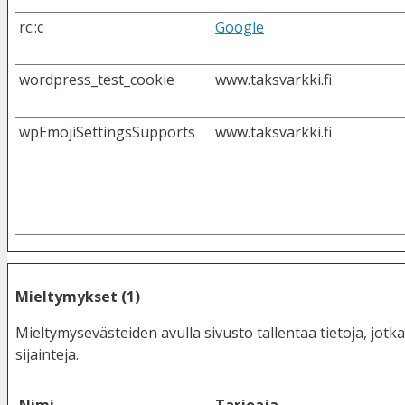
rc::c
Google
wordpress_test_cookie
www.taksvarkki.fi
wpEmojiSettingsSupports
www.taksvarkki.fi
Mieltymykset (1)
Mieltymysevästeiden avulla sivusto tallentaa tietoja, jotk
sijainteja.
Nimi
Tarjoaja