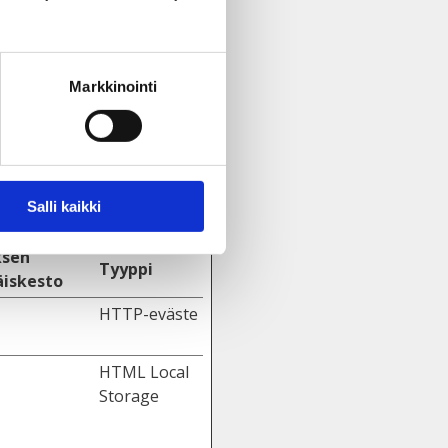
Markkinointi
 siirtymisen ja sivuston
Salli kaikki
ksen
Tyyppi
iskesto
HTTP-eväste
HTML Local
Storage