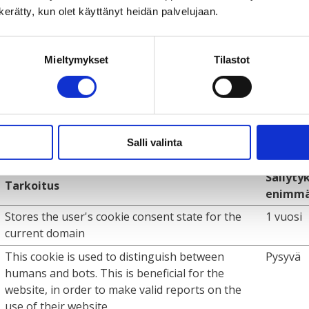
n kerätty, kun olet käyttänyt heidän palvelujaan.
ebot
:
Mieltymykset
Tilastot
ta käyttökelpoisen sallimalla perustoimintoja kuten sivulla
Salli valinta
la ilman näitä evästeitä.
Säilyty
Tarkoitus
enimmä
Stores the user's cookie consent state for the
1 vuosi
current domain
This cookie is used to distinguish between
Pysyvä
humans and bots. This is beneficial for the
website, in order to make valid reports on the
use of their website.