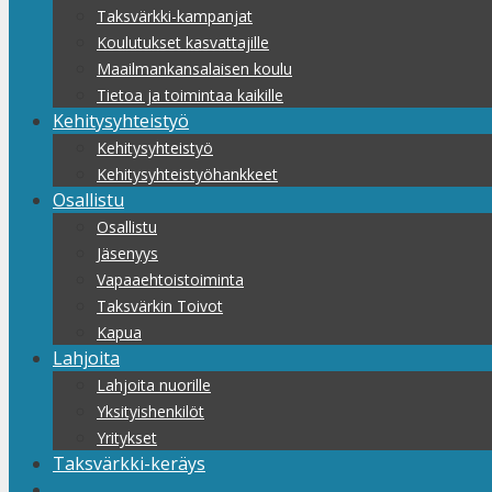
Taksvärkki-kampanjat
Koulutukset kasvattajille
Maailmankansalaisen koulu
Tietoa ja toimintaa kaikille
Kehitysyhteistyö
Kehitysyhteistyö
Kehitysyhteistyöhankkeet
Osallistu
Osallistu
Jäsenyys
Vapaaehtoistoiminta
Taksvärkin Toivot
Kapua
Lahjoita
Lahjoita nuorille
Yksityishenkilöt
Yritykset
Taksvärkki-keräys