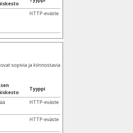
iskesto
HTTP-eväste
vat sopivia ja kiinnostavia
ksen
Tyyppi
iskesto
vää
HTTP-eväste
HTTP-eväste