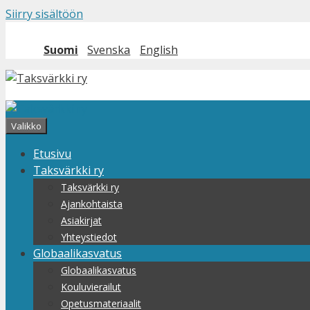
Siirry sisältöön
Suomi
Svenska
English
Valikko
Etusivu
Taksvärkki ry
Taksvärkki ry
Ajankohtaista
Asiakirjat
Yhteystiedot
Globaalikasvatus
Globaalikasvatus
Kouluvierailut
Opetusmateriaalit