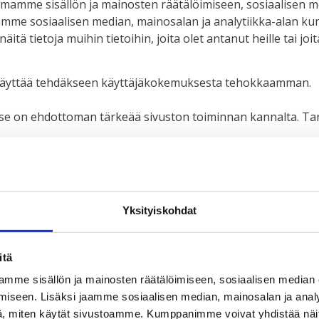
amamme sisällön ja mainosten räätälöimiseen, sosiaalisen 
mme sosiaalisen median, mainosalan ja analytiikka-alan kum
 tietoja muihin tietoihin, joita olet antanut heille tai joit
vat käyttää tehdäkseen käyttäjäkokemuksesta tehokkaamman.
äli se on ehdottoman tärkeää sivuston toiminnan kannalta. 
et ovat sivuillamme esiintyvienkolmansien osapuolten palvel
ästeilmoituksen kautta.
Yksityiskohdat
voit ottaa meihin yhteyttä ja miten käsittelemme henkilökoht
itä
un otat meihin yhteyttä liittyen hyväksymiseesi.
mme sisällön ja mainosten räätälöimiseen, sosiaalisen median
iseen. Lisäksi jaamme sosiaalisen median, mainosalan ja analy
, miten käytät sivustoamme. Kumppanimme voivat yhdistää näitä t