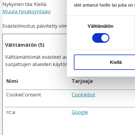
Nykyinen tila: Kiellä.
olet antanut heille tai joita o
Muuta hyväksyntääsi
Suostumuksen
Evästeilmoitus päivitetty viimeksi 16/07/2026, tekijä:
Cooki
Välttämätön
valinta
Välttämätön (5)
Välttämättömät evästeet auttavat tekemään verkkosivustos
Kiellä
suojattujen alueiden käytön. Verkkosivusto ei toimi kunnol
Nimi
Tarjoaja
CookieConsent
Cookiebot
rc::a
Google