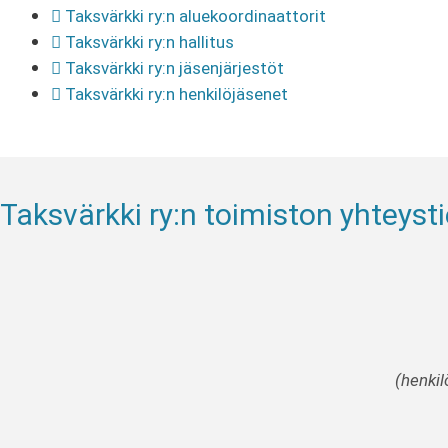
Taksvärkki ry:n aluekoordinaattorit
Taksvärkki ry:n hallitus
Taksvärkki ry:n jäsenjärjestöt
Taksvärkki ry:n henkilöjäsenet
Taksvärkki ry:n toimiston yhteyst
(henkil