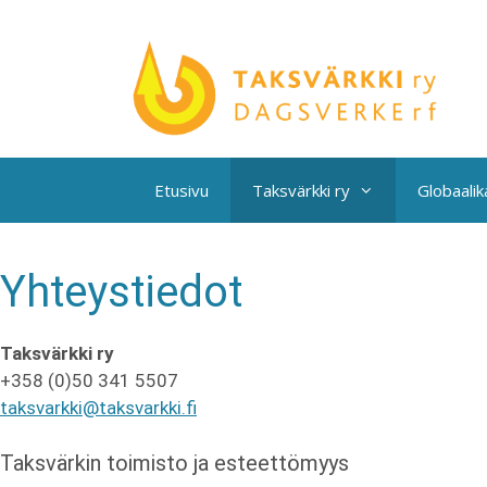
Siirry
sisältöön
Etusivu
Taksvärkki ry
Globaali
Yhteystiedot
Taksvärkki ry
+358 (0)50 341 5507
taksvarkki@taksvarkki.fi
Taksvärkin toimisto ja esteettömyys