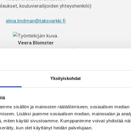
ilaukset, kouluvierailijoiden yhteyshenkilö)
elina.lindman@taksvarkki.fi
Veera Blomster
itysyhteistyön ohjelmasuunnittelija
t Guatemalassa, Malawissa ja Nepalissa)
+358 (0)50 495 3778
veera.blomster@taksvarkki.fi
Yksityiskohdat
Jaakko Lavonius
itä
itysyhteistyön ohjelmasuunnittelija
mme sisällön ja mainosten räätälöimiseen, sosiaalisen median
Keniassa, Mosambikissa ja Sierra Leonessa)
iseen. Lisäksi jaamme sosiaalisen median, mainosalan ja analy
+358 (0)44 544 5657
, miten käytät sivustoamme. Kumppanimme voivat yhdistää näitä t
jaakko.lavonius@taksvarkki.fi
n kerätty, kun olet käyttänyt heidän palvelujaan.