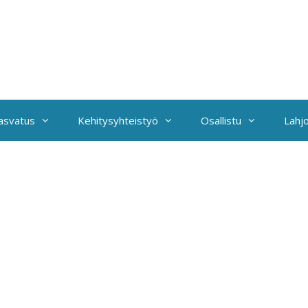
kasvatus
Kehitysyhteistyö
Osallistu
Lahjo