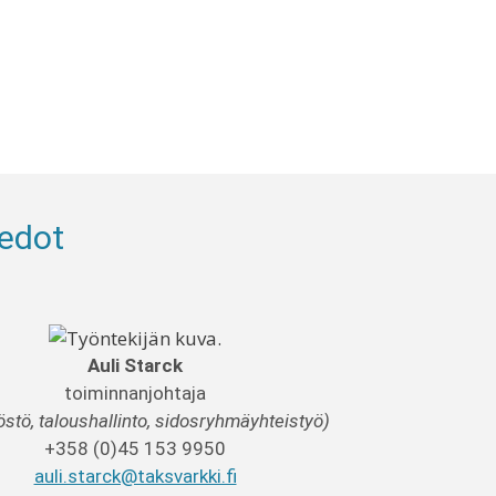
iedot
Auli Starck
toiminnanjohtaja
östö, taloushallinto, sidosryhmäyhteistyö)
+358 (0)45 153 9950
auli.starck@taksvarkki.fi