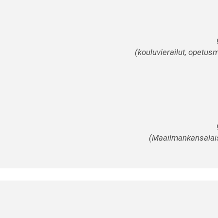
(kouluvierailut, opetusm
(Maailmankansalaise