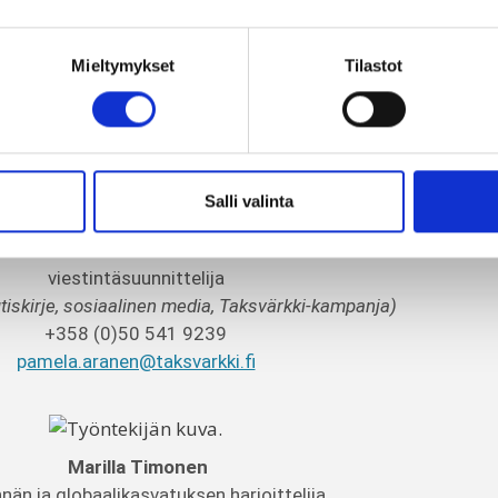
Milka Autio
Mieltymykset
Tilastot
järjestökoordinaattori
keräys,
nuorten vapaaehtoistoiminta,
Erasmus+)
+358 (0)50 341 5507
milka.autio@taksvarkki.fi
Salli valinta
Pamela Aranen
viestintäsuunnittelija
utiskirje, sosiaalinen media, Taksvärkki-kampanja)
+358 (0)50 541 9239
p
amela.aranen@taksvarkki.fi
Marilla Timonen
nnän ja globaalikasvatuksen harjoittelija