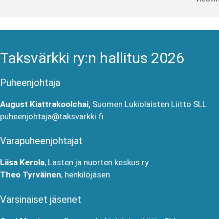
Taksvärkki ry:n hallitus 2026
Puheenjohtaja
August Kiattrakoolchai,
Suomen Lukiolaisten Liitto SLL
puheenjohtaja@taksvarkki.fi
Varapuheenjohtajat
Liisa Kerola
, Lasten ja nuorten keskus ry
T
heo Tyrväinen
, henkilöjäsen
Varsinaiset jäsenet