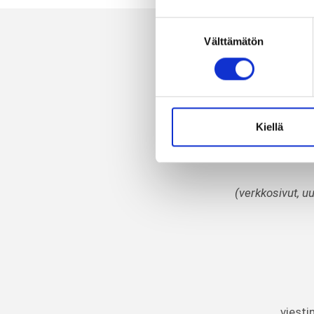
Suostumuksen
Välttämätön
valinta
(Taksvärkki-
Kiellä
(verkkosivut, u
viesti