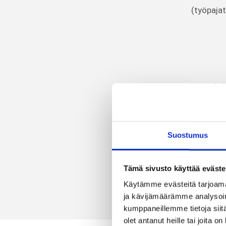
(työpajat
keh
(Hankkee
Suostumus
Tämä sivusto käyttää eväste
keh
Käytämme evästeitä tarjoama
(Hankkeet 
ja kävijämäärämme analysoim
kumppaneillemme tietoja siitä
olet antanut heille tai joita o