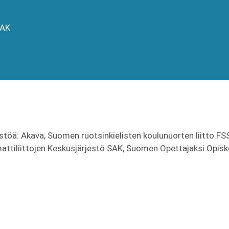
SAK
estöä: Akava, Suomen ruotsinkielisten koulunuorten liitto FS
tiliittojen Keskusjärjestö
SAK, Suomen Opettajaksi Opiske