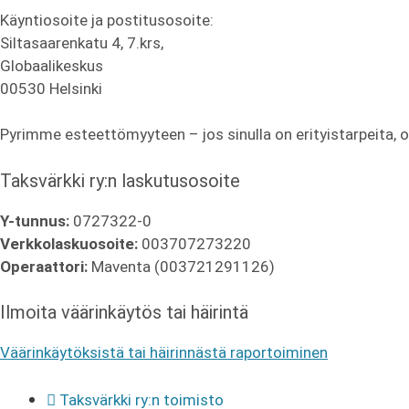
Käyntiosoite ja postitusosoite:
Siltasaarenkatu 4, 7.krs,
Globaalikeskus
00530 Helsinki
Pyrimme esteettömyyteen – jos sinulla on erityistarpeita, 
Taksvärkki ry:n laskutusosoite
Y-tunnus:
0727322-0
Verkkolaskuosoite:
003707273220
Operaattori:
Maventa (003721291126)
Ilmoita väärinkäytös tai häirintä
Väärinkäytöksistä tai häirinnästä raportoiminen
Taksvärkki ry:n toimisto