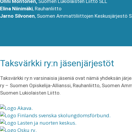
Onni Montonen,
Suomen Lukiolaisten Liitto SLL
Elina Niinimäki
, Rauhanliitto
Jarno Silvonen
, Suomen Ammattiliittojen Keskusjärjestö 
Taksvärkki ry:n jäsenjärjestöt
Taksvärkki ry:n varsinaisia jäseniä ovat nämä yhdeksän järj
ry – Suomen Opiskelija-Allianssi, Rauhanliitto,
Suomen Ammat
Suomen Lukiolaisten Liitto.