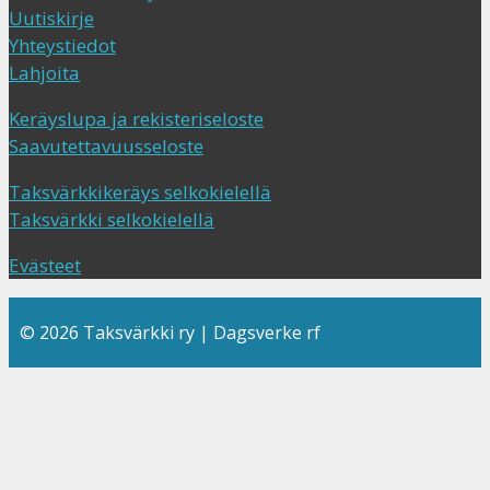
Uutiskirje
Yhteystiedot
Lahjoita
Keräyslupa ja rekisteriseloste
Saavutettavuusseloste
Taksvärkkikeräys selkokielellä
Taksvärkki selkokielellä
Evästeet
© 2026 Taksvärkki ry | Dagsverke rf