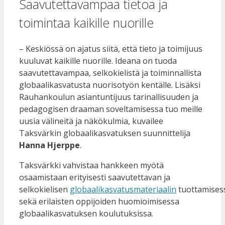
Saavutettavampaa tietoa ja
toimintaa kaikille nuorille
– Keskiössä on ajatus siitä, että tieto ja toimijuus
kuuluvat kaikille nuorille. Ideana on tuoda
saavutettavampaa, selkokielistä ja toiminnallista
globaalikasvatusta nuorisotyön kentälle. Lisäksi
Rauhankoulun asiantuntijuus tarinallisuuden ja
pedagogisen draaman soveltamisessa tuo meille
uusia välineitä ja näkökulmia, kuvailee
Taksvärkin globaalikasvatuksen suunnittelija
Hanna Hjerppe
.
Taksvärkki vahvistaa hankkeen myötä
osaamistaan erityisesti saavutettavan ja
selkokielisen
globaalikasvatusmateriaalin
tuottamises
sekä erilaisten oppijoiden huomioimisessa
globaalikasvatuksen koulutuksissa.