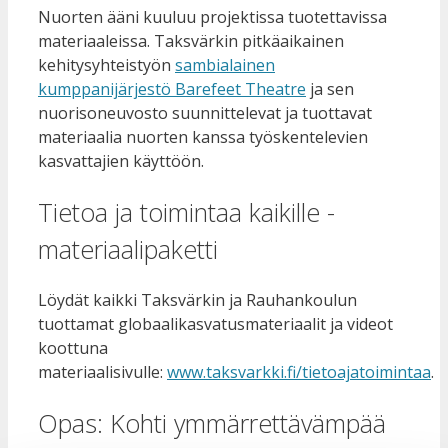
Nuorten ääni kuuluu projektissa tuotettavissa
materiaaleissa. Taksvärkin pitkäaikainen
kehitysyhteistyön
sambialainen
kumppanijärjestö Barefeet Theatre
ja sen
nuorisoneuvosto suunnittelevat ja tuottavat
materiaalia nuorten kanssa työskentelevien
kasvattajien käyttöön.
Tietoa ja toimintaa kaikille -
materiaalipaketti
Löydät kaikki Taksvärkin ja Rauhankoulun
tuottamat globaalikasvatusmateriaalit ja videot
koottuna
materiaalisivulle:
www.taksvarkki.fi/tietoajatoimintaa
.
Opas: Kohti ymmärrettävämpää