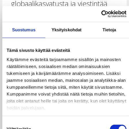
globaalikasvatusta ja viestintää
Taksvärkin ja Rauhankoulun projektissa
paneuduttiin ymmärrettävämpään
Suostumus
Yksityiskohdat
Tietoja
globaalikasvatukseen ja viestintään. Osana
Connect for Global Change -hanketta
Fingo
tuotti projektin oppeihin perustuvan oppaan.
Tämä sivusto käyttää evästeitä
Kohti ymmärrettävämpää globaalikasvatusta ja
Käytämme evästeitä tarjoamamme sisällön ja mainosten
viestintää -opas
on suunnattu kaikille
räätälöimiseen, sosiaalisen median ominaisuuksien
globaalikasvatusta tekeville ja globaaleista
tukemiseen ja kävijämäärämme analysoimiseen. Lisäksi
kestävyyskysymyksistä viestiville. Oppaan
jaamme sosiaalisen median, mainosalan ja analytiikka-alan
kirjoittaja toimi Tietoa ja toimintaa kaikille -
kumppaneillemme tietoja siitä, miten käytät sivustoamme.
projektissa globaalikasvatuksen asiantuntijana
Kumppanimme voivat yhdistää näitä tietoja muihin tietoihin,
Rauhanliiton
edustajana.
joita olet antanut heille tai joita on kerätty, kun olet käyttänyt
heidän palvelujaan.
Tietoa ja toimintaa kaikille -materiaalipaketti
Kysy lisää Tietoa ja toimintaa
Suostumuksen