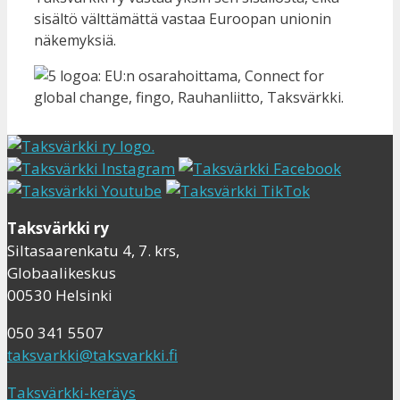
sisältö välttämättä vastaa Euroopan unionin
näkemyksiä.
Taksvärkki ry
Siltasaarenkatu 4, 7. krs,
Globaalikeskus
00530 Helsinki
050 341 5507
taksvarkki@taksvarkki.fi
Taksvärkki-keräys