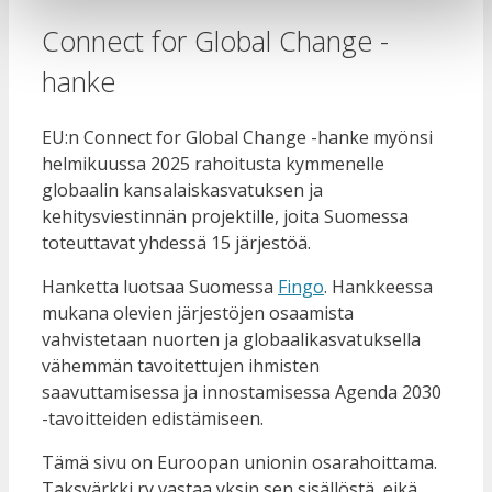
Connect for Global Change -
hanke
EU:n Connect for Global Change -hanke myönsi
helmikuussa 2025 rahoitusta kymmenelle
globaalin kansalaiskasvatuksen ja
kehitysviestinnän projektille, joita Suomessa
toteuttavat yhdessä 15 järjestöä.
Hanketta luotsaa Suomessa
Fingo
. Hankkeessa
mukana olevien järjestöjen osaamista
vahvistetaan nuorten ja globaalikasvatuksella
vähemmän tavoitettujen ihmisten
saavuttamisessa ja innostamisessa Agenda 2030
-tavoitteiden edistämiseen.
Tämä sivu on Euroopan unionin osarahoittama.
Taksvärkki ry vastaa yksin sen sisällöstä, eikä