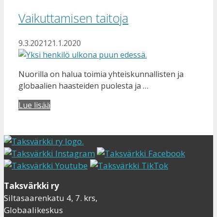
Vaikuttamisen taitoja
9.3.2021
21.1.2020
Nuorilla on halua toimia yhteiskunnallisten ja
globaalien haasteiden puolesta ja …
Lue lisää
Taksvärkki ry
Siltasaarenkatu 4, 7. krs,
Globaalikeskus