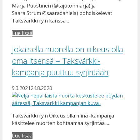
Marja Puustinen (@tajutonmarja) ja
Saara Strum @saaradaniela) pohdiskelevat
Taksvärkki ry:n kanssa …
Lue lisää
Jokaisella nuorella on oikeus olla
oma itsensä – Taksvärkki-
kampanja puuttuu syrjintään
9.3.2021
24.8.2020
Taksvärkki ry:n Oikeus olla minä -kampanja
käsittelee nuorten kohtaamaa syrjintää. …
Lue lisää