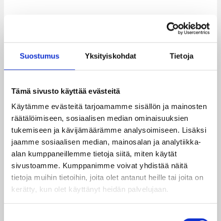
6.8.2024
7.6.2024
Suostumus
Yksityiskohdat
Tietoja
Lämpimiä muistoja Taksvärkkipäivistä lähes 60
Tämä sivusto käyttää evästeitä
vuoden ajalta! Maailma kylässä-festivaalit
Käytämme evästeitä tarjoamamme sisällön ja mainosten
järjestettiin …
räätälöimiseen, sosiaalisen median ominaisuuksien
Lue lisää
tukemiseen ja kävijämäärämme analysoimiseen. Lisäksi
jaamme sosiaalisen median, mainosalan ja analytiikka-
Entisten nuorten Taksvärkki
alan kumppaneillemme tietoja siitä, miten käytät
sivustoamme. Kumppanimme voivat yhdistää näitä
nykyisten nuorten tukena
tietoja muihin tietoihin, joita olet antanut heille tai joita on
kerätty, kun olet käyttänyt heidän palvelujaan.
15.8.2024
24.5.2024
Suostumuksen