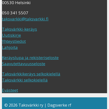
00530 Helsinki
050 341 5507
taksvarkki@taksvarkki.fi
Taksvärkki-keräys
Uutiskirje
Yhteystiedot
Lahjoita
Keräyslupa ja rekisteriseloste
Saavutettavuusseloste
Taksvärkkikeräys selkokielellä
Taksvärkki selkokielellä
Evästeet
© 2026 Taksvärkki ry | Dagsverke rf