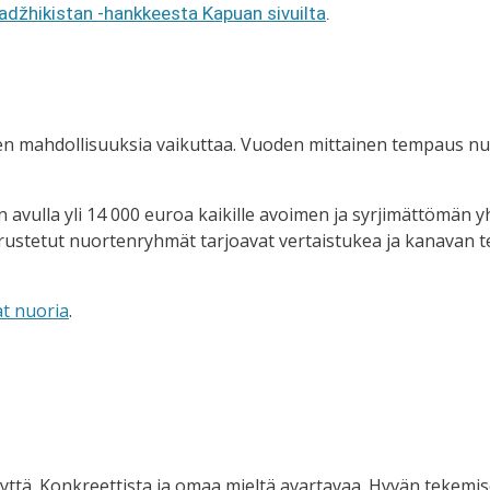
džhikistan -hankkeesta Kapuan sivuilta
.
en mahdollisuuksia vaikuttaa. Vuoden mittainen tempaus nu
avulla yli 14 000 euroa kaikille avoimen ja syrjimättömän 
ustetut nuortenryhmät tarjoavat vertaistukea ja kanavan t
t nuoria
.
yttä. Konkreettista ja omaa mieltä avartavaa. Hyvän tekemi