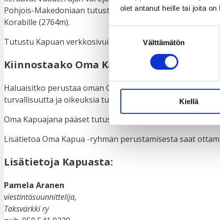
olet antanut heille tai joita o
Pohjois-Makedoniaan tutustumaan paikallisen kansalaisjärj
Korabille (2764m).
Suostumuksen
Tutustu Kapuan verkkosivuilla koko
Kapua 2026 Pohjois-M
Välttämätön
valinta
Kiinnostaako Oma Kapua?
Haluaisitko perustaa oman Oma Kapua -ryhmän ja kerätä va
turvallisuutta ja oikeuksia tukevaan kehitysyhteistyöhön?
Kiellä
Oma Kapuajana pääset tutustumaan Taksvärkin hankkeeseen
Lisätietoa Oma Kapua -ryhmän perustamisesta saat ottamall
Lisätietoja Kapuasta:
Pamela Aranen
viestintäsuunnittelija,
Taksvärkki ry