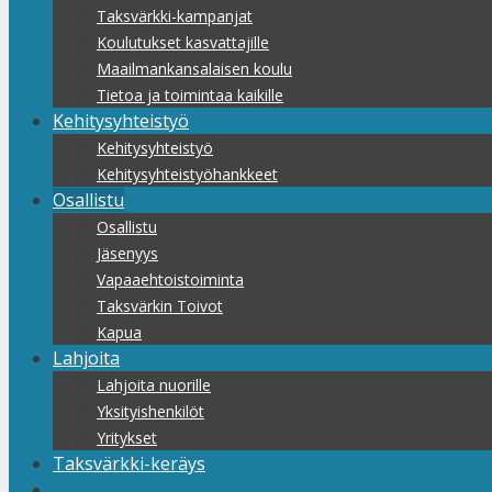
Taksvärkki-kampanjat
Koulutukset kasvattajille
Maailmankansalaisen koulu
Tietoa ja toimintaa kaikille
Kehitysyhteistyö
Kehitysyhteistyö
Kehitysyhteistyöhankkeet
Osallistu
Osallistu
Jäsenyys
Vapaaehtoistoiminta
Taksvärkin Toivot
Kapua
Lahjoita
Lahjoita nuorille
Yksityishenkilöt
Yritykset
Taksvärkki-keräys