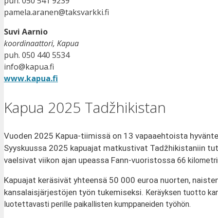
puh. 050 541 9239
pamela.aranen@taksvarkki.fi
Suvi Aarnio
koordinaattori, Kapua
puh. 050 440 5534
info@kapua.fi
www.kapua.fi
Kapua 2025 Tadžhikistan
Vuoden 2025 Kapua-tiimissä on 13 vapaaehtoista hyväntekijä
Syyskuussa 2025 kapuajat matkustivat Tadžhikistaniin tutus
vaelsivat viikon ajan upeassa Fann-vuoristossa
66 kilometr
Kapuajat keräsivät yhteensä 50 000 euroa nuorten, naisten
kansalaisjärjestöjen työn tukemiseksi.
Keräyksen tuotto kan
luotettavasti perille paikallisten kumppaneiden työhön.