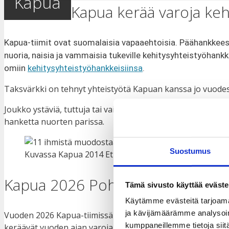
Kapua
Kapua kerää varoja keh
Kapua-tiimit
ovat suomalaisia vapaaehtoisia. Päähankkeess
nuoria, naisia ja vammaisia tukeville kehitysyhteistyöhankk
omiin
kehitysyhteistyöhankkeisiinsa
.
Taksvärkki on tehnyt yhteistyötä Kapuan kanssa jo vuodes
Joukko ystäviä, tuttuja tai vaikka työkavereita voi myös
hanketta nuorten parissa.
Suostumus
Kuvassa Kapua 2014 Etiopia -tiimi matkalla Etiopian h
Kapua 2026 Pohjois-Makedonia
Tämä sivusto käyttää eväste
Käytämme evästeitä tarjoama
ja kävijämäärämme analysoim
Vuoden 2026 Kapua-tiimissä on 10 vapaaehtoista hyväntekijä
kumppaneillemme tietoja siitä
keräävät vuoden ajan varoja ihmisoikeuksien ja yhdenver