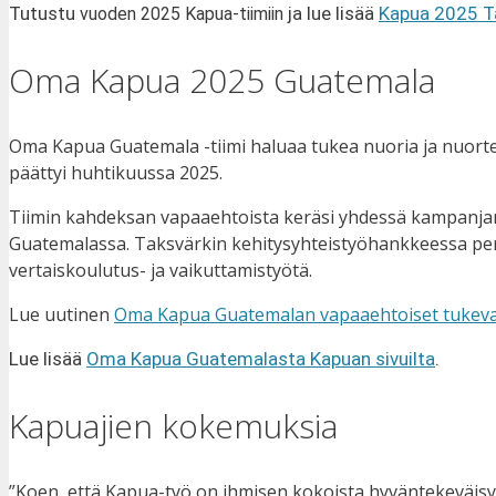
Tutustu
ja lue lisää
Kapua 2025 Ta
vuoden 2025 Kapua-tiimiin
Oma Kapua 2025 Guatemala
Oma Kapua Guatemala -tiimi haluaa tukea nuoria ja nuort
päättyi huhtikuussa 2025.
Tiimin kahdeksan vapaaehtoista keräsi yhdessä kampanjan 
Guatemalassa. Taksvärkin kehitysyhteistyöhankkeessa per
vertaiskoulutus- ja vaikuttamistyötä.
Lue uutinen
Oma Kapua Guatemalan vapaaehtoiset tukeva
Lue lisää
Oma Kapua Guatemalasta Kapuan sivuilta
.
Kapuajien kokemuksia
”Koen, että Kapua-työ on ihmisen kokoista hyväntekeväisy