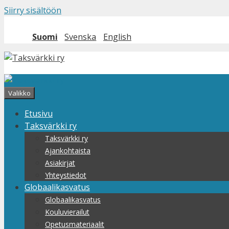
Siirry sisältöön
Suomi
Svenska
English
Valikko
Etusivu
Taksvärkki ry
Taksvärkki ry
Ajankohtaista
Asiakirjat
Yhteystiedot
Globaalikasvatus
Globaalikasvatus
Kouluvierailut
Opetusmateriaalit