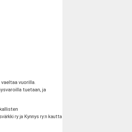
vaeltaa vuorilla.
svaroilla tuetaan, ja
allisten
ärkki ry ja Kynnys ry:n kautta