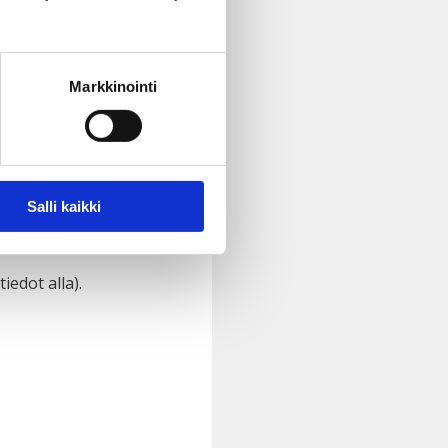
an korkeimmalle vuorelle Mt.
Markkinointi
orten hyvinvointia,
Salli kaikki
Malawissa tai Nepalissa.
edot alla).