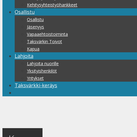
Kehitysyhteistyöhankkeet
Osallistu
Osallistu
Jäsenyys
Vapaaehtoistoiminta
Taksvärkin Toivot
Kapua
Lahjoita
Lahjoita nuorille
Yksityishenkilöt
Yritykset
Taksvärkki-keräys