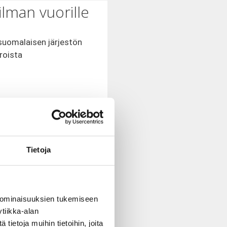
lman vuorille
suomalaisen järjestön
roista
litsemaansa Taksvärkin
Tietoja
 ominaisuuksien tukemiseen
tiikka-alan
vaeltaa vuorilla. Kapuajat
ietoja muihin tietoihin, joita
at omakustanteisesti