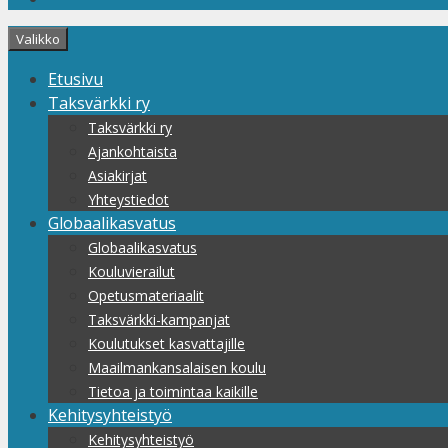
Valikko
Etusivu
Taksvärkki ry
Taksvärkki ry
Ajankohtaista
Asiakirjat
Yhteystiedot
Globaalikasvatus
Globaalikasvatus
Kouluvierailut
Opetusmateriaalit
Taksvärkki-kampanjat
Koulutukset kasvattajille
Maailmankansalaisen koulu
Tietoa ja toimintaa kaikille
Kehitysyhteistyö
Kehitysyhteistyö