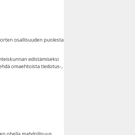
orten osallisuuden puolesta
yhteiskunnan edistämiseksi
ehdä omaehtoista tiedotus-,
sen ohella mahdollisuus