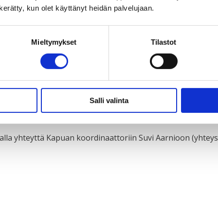
n kerätty, kun olet käyttänyt heidän palvelujaan.
estön työhön, jota keräysvaroilla tuetaan, ja vaeltavat ma
akedonia -tiimiin
!
Mieltymykset
Tilastot
paaehtoisena omalla tyylilläsi varoja suoraan nuoria ja nu
Salli valinta
 ja varoilla tehtävään työhön esimerkiksi Guatemalassa, 
a yhteyttä Kapuan koordinaattoriin Suvi Aarnioon (yhteysti