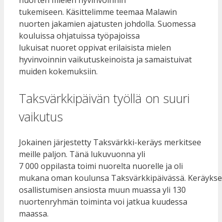
tukemiseen. Käsittelimme teemaa Malawin
nuorten jakamien ajatusten johdolla. Suomessa
kouluissa ohjatuissa työpajoissa
lukuisat nuoret oppivat erilaisista mielen
hyvinvoinnin vaikutuskeinoista ja samaistuivat
muiden kokemuksiin.
Taksvärkkipäivän työllä on suuri
vaikutus
Jokainen järjestetty Taksvärkki-keräys merkitsee
meille paljon. Tänä lukuvuonna yli
7 000 oppilasta toimi nuorelta nuorelle ja oli
mukana oman koulunsa Taksvärkkipäivässä. Keräyks
osallistumisen ansiosta muun muassa yli 130
nuortenryhmän toiminta voi jatkua kuudessa
maassa.