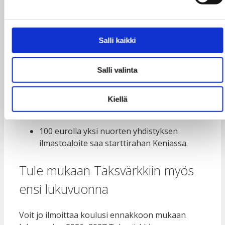
15 eurolla kolme tyttöä saa paketin
kestokuukautissiteitä. Nepalissa kouluissa
toimitaan tyttöjen syrjintää vastaan ja
Salli kaikki
järjestetään kuukautisterveyskoulutuksia,
joihin myös pojat osallistuvat.
Salli valinta
75 eurolla yksi nuori Guatemalassa pääsee
osallistumaan vuoden mittaiselle
Kiellä
ihmisoikeus- ja kansalaistaitokurssille.
100 eurolla yksi nuorten yhdistyksen
ilmastoaloite saa starttirahan Keniassa.
Tule mukaan Taksvärkkiin myös
ensi lukuvuonna
Voit jo ilmoittaa koulusi ennakkoon mukaan