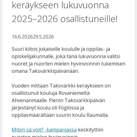
keräykseen lukuvuonna
2025–2026 osallistuneille!
16.6.2026
29.5.2026
Suuri kiitos jokaiselle koululle ja oppilas- ja
opiskelijakunnalle, joka tänä lukuvuonna valitsi
nuoret ja nuorten mielen hyvinvoinnin tukemisen
omana Taksvärkkipäivänään.
Vuoden mittaan Taksvärkki-keräykseen on
osallistunut kouluja Rovaniemeltä
Ahvenanmaalle. Pienin Taksvärkkipäivän
järjestänyt koulu oli Föglössa ja
oppilasmäärältään suurin koulu Raumalla.
Miten sä voit? -kampanjassa
keskityttiin
nuorten mielen hyvinvoinnin