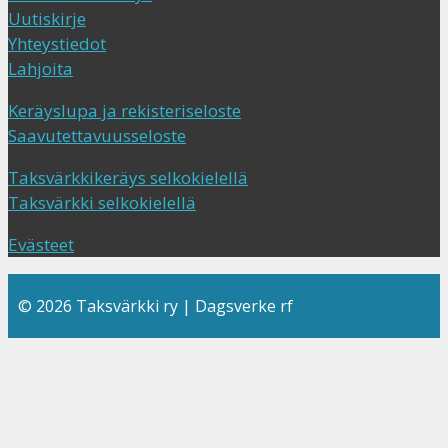
Uutiskirje
Yhteystiedot
Lahjoita
Keräyslupa ja rekisteriseloste
Saavutettavuusseloste
Taksvärkkikeräys selkokielellä
Taksvärkki selkokielellä
Evästeet
© 2026 Taksvärkki ry | Dagsverke rf