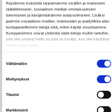
Leonessa. Lisäksi edistämme Suomessa nuorten
Käytämme evästeitä tarjoamamme sisällön ja mainosten
vaikuttamismahdollisuuksia.
räätälöimiseen, sosiaalisen median ominaisuuksien
tukemiseen ja kävijämäärämme analysoimiseen. Lisäksi
Seuraava Taksvärkki-kampanja käsittelee
jaamme sosiaalisen median, mainosalan ja analytiikka-alan
nuorten toivoa ja luottamusta
kumppaneillemme tietoja siitä, miten käytät sivustoamme.
tulevaisuuteen. Olemme kuulleet nuoria
Kumppanimme voivat yhdistää näitä tietoja muihin tietoihin,
Keniasta, Guatemalasta sekä Suomesta toivon
joita olet antanut heille tai joita on kerätty, kun olet käyttänyt
vahvistamisen keinoista. Esimerkiksi
heidän palvelujaan.
Keniassa kadulla asuvat ja työskentelevät nuoret
toivoivat enemmän huomiota ympäristön
Suostumuksen
suojeluun ja päättäjiltä lisää
Välttämätön
valinta
tukea työllistymiseen. Tuemme kenialaisen
kumppanijärjestömme työtä, jonka
Mieltymykset
ansiosta nuorten tulevaisuus on turvallisempi ja
valoisampi.
Tilastot
Keräyksen tuotoilla saadaan paljon aikaan.
Esimerkiksi:
Markkinointi