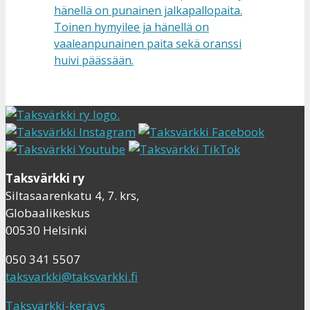
Taksvärkki ry
Siltasaarenkatu 4, 7. krs,
Globaalikeskus
00530 Helsinki
050 341 5507
taksvarkki@taksvarkki.fi
Taksvärkki-keräys