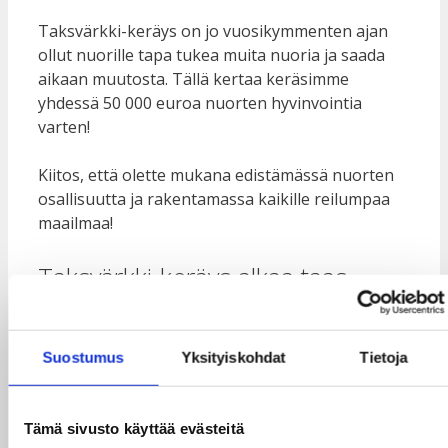
Taksvärkki-keräys on jo vuosikymmenten ajan
ollut nuorille tapa tukea muita nuoria ja saada
aikaan muutosta. Tällä kertaa keräsimme
yhdessä 50 000 euroa nuorten hyvinvointia
varten!
Kiitos, että olette mukana edistämässä nuorten
osallisuutta ja rakentamassa kaikille reilumpaa
maailmaa!
Taksvärkki-keräys alkaa taas
elokuussa uudella teemalla!
Suostumus
Yksityiskohdat
Tietoja
Taksvärkki-keräyksellä tuetaan jatkossakin
nuorten osallisuutta ja ihmisoikeuksien
toteutumista Guatemalassa, Keniassa,
Tämä sivusto käyttää evästeitä
Malawissa, Mosambikissa, Nepalissa ja Sierra