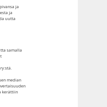
ppivansa ja
esta ja
da uutta
utta samalla
t
ry:stä.
isen median
envertaisuuden
 kerättiin