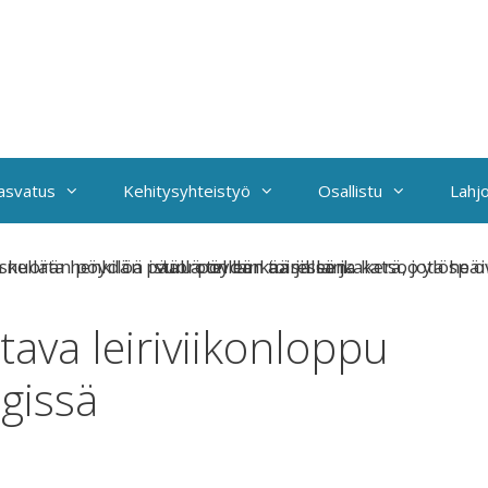
kasvatus
Kehitysyhteistyö
Osallistu
Lahjo
tava leiriviikonloppu
gissä