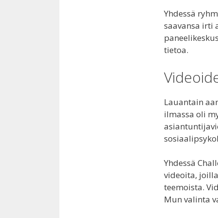
Yhdessä ryhmä 
saavansa irti
paneelikeskus
tietoa.
Videoid
Lauantain aam
ilmassa oli m
asiantuntijav
sosiaalipsyko
Yhdessä Chall
videoita, joil
teemoista. Vid
Mun valinta v