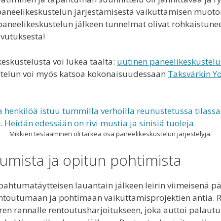
paneelikeskustelun järjestämisestä vaikuttamisen muoto
aneelikeskustelun jälkeen tunnelmat olivat rohkaistunee
avutuksesta!
eskustelusta voi lukea täältä:
uutinen paneelikeskustelu
stelun voi myös katsoa kokonaisuudessaan
Taksvärkin Y
Mikkien testaaminen oli tärkeä osa paneelikeskustelun järjestelyjä.
umista ja opitun pohtimista
tapahtumatäytteisen lauantain jälkeen leirin viimeisenä p
rentoutumaan ja pohtimaan vaikuttamisprojektien antia.
en rannalle rentoutusharjoitukseen, joka auttoi palaut