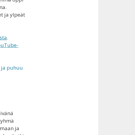
na.
t ja ylpeät
sta
.
ouTube-
äivänä
 Ryhmä
umaan ja