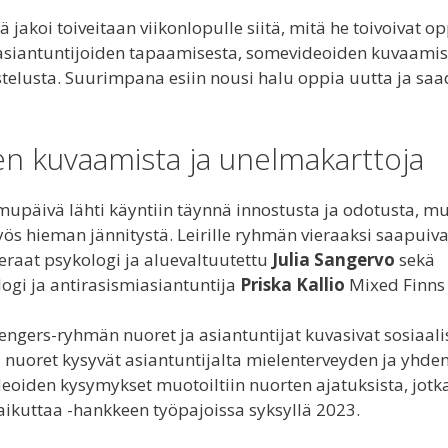
jakoi toiveitaan viikonlopulle siitä, mitä he toivoivat o
 asiantuntijoiden tapaamisesta, somevideoiden kuvaamis
telusta. Suurimpana esiin nousi halu oppia uutta ja saa
en kuvaamista ja unelmakarttoja
upäivä lähti käyntiin täynnä innostusta ja odotusta, m
yös hieman jännitystä. Leirille ryhmän vieraaksi saapuiva
ieraat psykologi ja aluevaltuutettu
Julia Sangervo
sekä
logi ja antirasismiasiantuntija
Priska Kallio
Mixed Finns 
engers-ryhmän nuoret ja asiantuntijat kuvasivat sosiaal
la nuoret kysyvät asiantuntijalta mielenterveyden ja yhd
eoiden kysymykset muotoiltiin nuorten ajatuksista, jotka
aikuttaa -hankkeen työpajoissa syksyllä 2023.