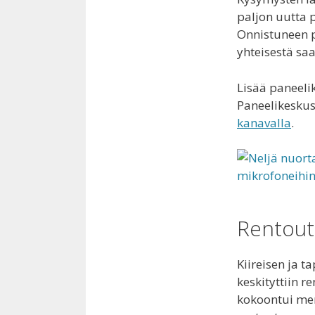
paljon uutta 
Onnistuneen p
yhteisestä sa
Lisää paneelik
Paneelikesku
kanavalla
.
Rentout
Kiireisen ja 
keskityttiin 
kokoontui mer