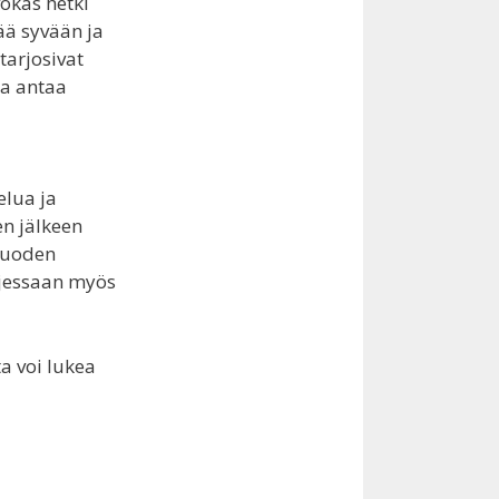
okas hetki
tää syvään ja
tarjosivat
ja antaa
elua ja
en jälkeen
 tuoden
rjessaan myös
a voi lukea