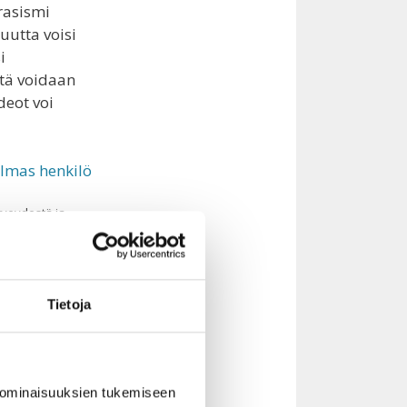
rasismi
uutta voisi
i
itä voidaan
deot voi
rveydestä ja
 omat
hdet, joista
Tietoja
esiin
an
läimet ja
toista
 ominaisuuksien tukemiseen