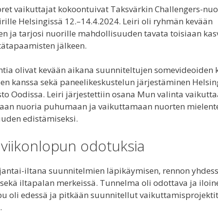
ret vaikuttajat kokoontuivat Taksvärkin Challengers-n
rille Helsingissä 12.–14.4.2024. Leiri oli ryhmän kevään
n ja tarjosi nuorille mahdollisuuden tavata toisiaan ka
ätapaamisten jälkeen.
htia olivat kevään aikana suunniteltujen somevideoide
den kanssa sekä paneelikeskustelun järjestäminen Helsin
to Oodissa. Leiri järjestettiin osana Mun valinta vaikutta
taan nuoria puhumaan ja vaikuttamaan nuorten mielent
uden edistämiseksi.
 viikonlopun odotuksia
rjantai-iltana suunnitelmien läpikäymisen, rennon yhdess
sekä iltapalan merkeissä. Tunnelma oli odottava ja iloin
pu oli edessä ja pitkään suunnitellut vaikuttamisprojekti
.