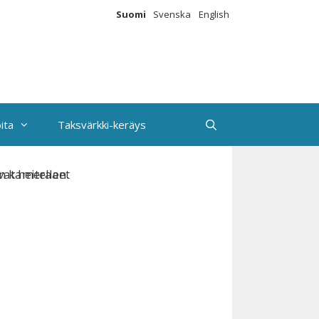
Suomi
Svenska
English
ita
Taksvärkki-keräys