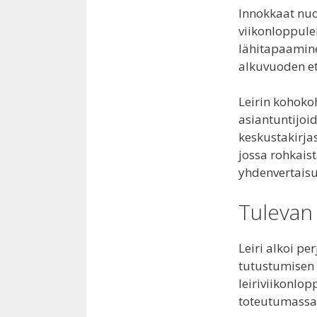
Innokkaat nuo
viikonloppulei
lähitapaamine
alkuvuoden et
Leirin kohoko
asiantuntijoi
keskustakirjas
jossa rohkais
yhdenvertaisu
Tulevan
Leiri alkoi pe
tutustumisen 
leiriviikonlop
toteutumassa