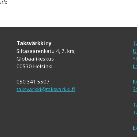
utio
Taksvärkki ry
T
Siltasaarenkatu 4, 7. krs,
U
Globaalikeskus
Y
00530 Helsinki
L
050 341 5507
K
taksvarkki@taksvarkki.fi
S
T
T
E