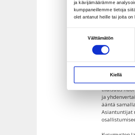
keskustelua n
ja kävijämäärämme analysoim
kumppaneillemme tietoja siitä
Antoisa 
olet antanut heille tai joita o
paneeli
Suostumuksen
Välttämätön
valinta
Lauantai huip
Oodissa. Pane
jännittävä ko
Challengers-r
Kiellä
asiantuntijoid
tilaisuus nuor
ja yhdenverta
ääntä samalla
Asiantuntijat 
osallistumise
Kysymysten la