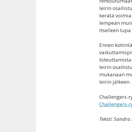
rentoutumaan 
leirin osallis
kerätä voimia 
lempeän muist
itselleen lupa
Ennen kotiinl
vaikuttamispr
toteuttamista
leirin osallis
mukanaan muis
leirin jälkeen.
Challengers-r
Challengers-r
Teksti: Sandra