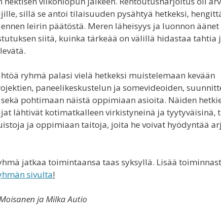
hektisen viikonlopun jälkeen. Rentoutusharjoitus oli arv
tujille, sillä se antoi tilaisuuden pysähtyä hetkeksi, hengit
ennen leirin päätöstä. Meren läheisyys ja luonnon äänet 
utuksen siitä, kuinka tärkeää on välillä hidastaa tahtia 
 levätä.
ähtöä ryhmä palasi vielä hetkeksi muistelemaan kevään
ojektien, paneelikeskustelun ja somevideoiden, suunnitt
 sekä pohtimaan näistä oppimiaan asioita. Näiden hetki
tujat lähtivät kotimatkalleen virkistyneinä ja tyytyväisinä,
toja ja oppimiaan taitoja, joita he voivat hyödyntää a
yhmä jatkaa toimintaansa taas syksyllä. Lisää toiminnast
yhmän sivulta
!
 Moisanen ja Milka Autio