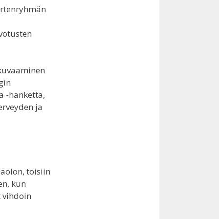
uortenryhmän
svotusten
n kuvaaminen
gin
a -hanketta,
erveyden ja
äolon, toisiin
en, kun
t vihdoin