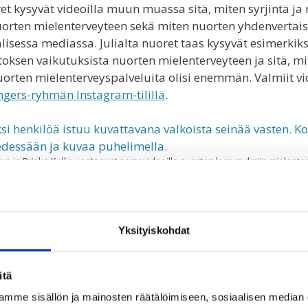
et kysyvät videoilla muun muassa sitä, miten syrjintä ja 
uorten mielenterveyteen sekä miten nuorten yhdenvertais
lisessa mediassa. Julialta nuoret taas kysyvät esimerkiks
ksen vaikutuksista nuorten mielenterveyteen ja sitä, m
uorten mielenterveyspalveluita olisi enemmän. Valmiit vi
ngers-ryhmän Instagram-tilillä
.
rvo ja Priska Kallio vastaavat somevideoilla nuorten kysymyksiin mielente
yhdenvertaisuudesta.
uoroon odotellessa oli ryhmäläisten mahdollista tehdä
 Unelmakarttojen materiaalina toimivat vanhat nuortenle
Yksityiskohdat
ään puhuttelevia kuvia ja lauseita. Monen unelmakartassa 
moja olivat kesän ja loman odotuksen lisäksi useat oma
vaikuttavat tekijät, esimerkiksi luonto ja ympäristö, kotie
itä
lmakarttojen askartelun lomassa käytiin myös mielenkiin
mme sisällön ja mainosten räätälöimiseen, sosiaalisen median