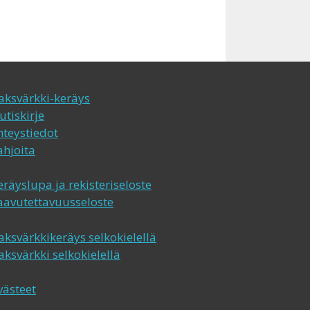
aksvärkki-keräys
utiskirje
hteystiedot
ahjoita
eräyslupa ja rekisteriseloste
aavutettavuusseloste
aksvärkkikeräys selkokielellä
aksvärkki selkokielellä
västeet