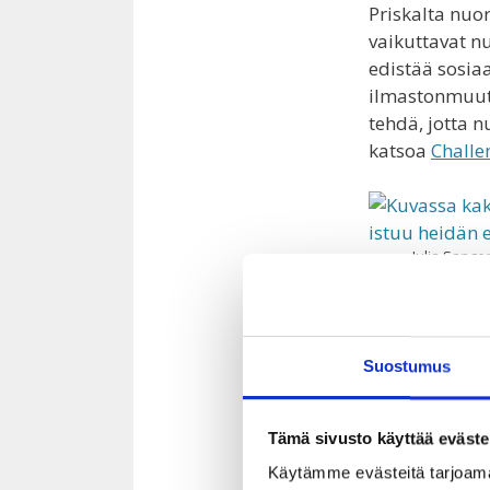
Priskalta nuor
vaikuttavat n
edistää sosiaa
ilmastonmuuto
tehdä, jotta n
katsoa
Challe
Julia Sange
Omaa kuvausv
unelmakartat.
Suostumus
etsittiin itse
nousseita tee
hyvinvointiin 
Tämä sivusto käyttää eväste
liikunta. Une
Käytämme evästeitä tarjoama