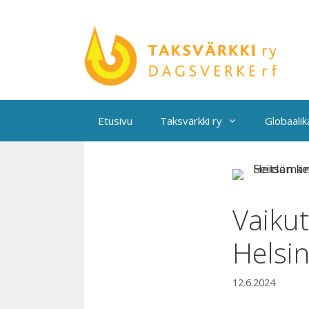
Siirry
sisältöön
Etusivu
Taksvärkki ry
Globaali
Vaikut
Helsin
12.6.2024