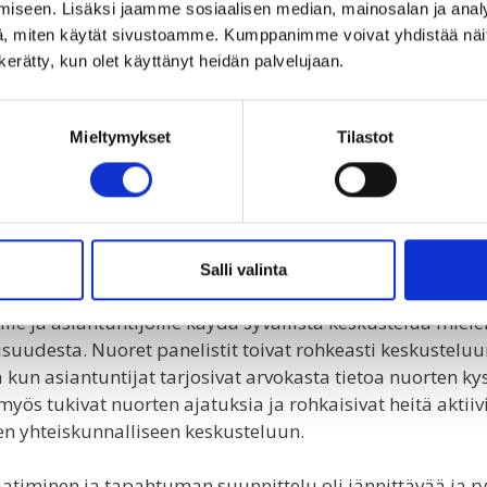
uorten mielenterveydestä vierailevien asiantuntijoiden k
iseen. Lisäksi jaamme sosiaalisen median, mainosalan ja analy
, miten käytät sivustoamme. Kumppanimme voivat yhdistää näitä t
ja uusia ajatuksia herättelevä
n kerätty, kun olet käyttänyt heidän palvelujaan.
keskustelu
Mieltymykset
Tilastot
entui paneelikeskustelun järjestämiseen Helsingin kesku
elikeskustelun järjestäminen oli Challengers-ryhmän nuor
kemus.
yhmän nuorista keskusteluun osallistuivat
Vuokko
ja
El
Salli valinta
en Julian ja Priskan kanssa. Paneelikeskustelu oli ainutl
ille ja asiantuntijoille käydä syvällistä keskustelua miel
isuudesta. Nuoret panelistit toivat rohkeasti keskustelu
 kun asiantuntijat tarjosivat arvokasta tietoa nuorten ky
myös tukivat nuorten ajatuksia ja rohkaisivat heitä aktiiv
en yhteiskunnalliseen keskusteluun.
atiminen ja tapahtuman suunnittelu oli jännittävää ja 