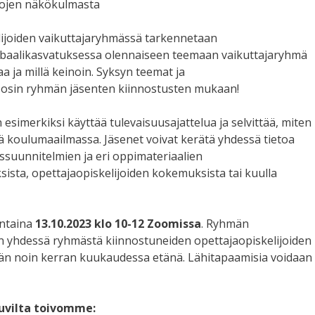
vojen näkökulmasta
ijoiden vaikuttajaryhmässä tarkennetaan
globaalikasvatuksessa olennaiseen teemaan vaikuttajaryhmä
aa ja millä keinoin. Syksyn teemat ja
a osin ryhmän jäsenten kiinnostusten mukaan!
esimerkiksi käyttää tulevaisuusajattelua ja selvittää, miten
ä koulumaailmassa. Jäsenet voivat kerätä yhdessä tietoa
ussuunnitelmien ja eri oppimateriaalien
ista, opettajaopiskelijoiden kokemuksista tai kuulla
antaina
13.10.2023 klo 10-12 Zoomissa
. Ryhmän
an yhdessä ryhmästä kiinnostuneiden opettajaopiskelijoiden
ään noin kerran kuukaudessa etänä. Lähitapaamisia voidaan
tuvilta toivomme: