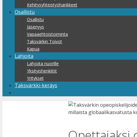
Kehitysyhteistyöhankkeet
Osallistu
Osallistu
Jäsenyys
Vapaaehtoistoiminta
Taksvärkin Toivot
Kapua
Lahjoita
Lahjoita nuorille
Yksityishenkilöt
Yritykset
Taksvärkki-keräys
Opettajaksi 