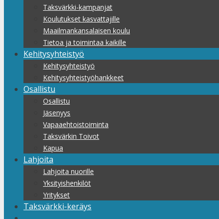
Taksvärkki-kampanjat
Koulutukset kasvattajille
Maailmankansalaisen koulu
Tietoa ja toimintaa kaikille
Kehitysyhteistyö
Kehitysyhteistyö
Kehitysyhteistyöhankkeet
Osallistu
Osallistu
Jäsenyys
Vapaaehtoistoiminta
Taksvärkin Toivot
Kapua
Lahjoita
Lahjoita nuorille
Yksityishenkilöt
Yritykset
Taksvärkki-keräys