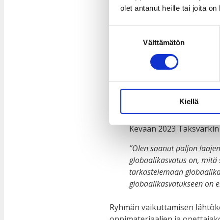
olet antanut heille tai joita o
vaikuttamisen kohteita ja kei
ryhmän toimintaan globaalika
Suostumuksen
Välttämätön
valinta
Taksvärkki ry:n globaalika
tarkoituksena on toimia nuor
toteutumiseksi nyt ja tulevai
viheliäisten haasteiden vaikut
elämässä. Yhdenvertaisuuden
Kiellä
globaalikasvatuksen ydintä.
Kevään 2023 Taksvärkin 
”Olen saanut paljon laaj
globaalikasvatus on, mitä 
tarkastelemaan globaalikas
globaalikasvatukseen on eri
Ryhmän vaikuttamisen lähtöko
oppimateriaalien ja opettajak