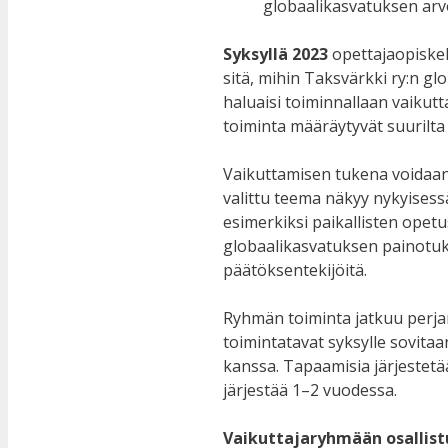
globaalikasvatuksen ar
Syksyllä 2023
opettajaopiskel
sitä, mihin Taksvärkki ry:n 
haluaisi toiminnallaan vaikutt
toiminta määräytyvät suurilt
Vaikuttamisen tukena voidaan 
valittu teema näkyy nykyisess
esimerkiksi paikallisten opet
globaalikasvatuksen painotuks
päätöksentekijöitä.
Ryhmän toiminta jatkuu perj
toimintatavat syksylle sovita
kanssa. Tapaamisia järjestet
järjestää 1–2 vuodessa.
Vaikuttajaryhmään osallis