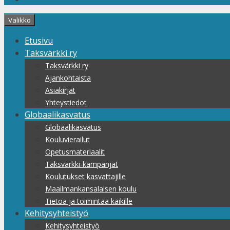
Valikko
Etusivu
Taksvärkki ry
Taksvärkki ry
Ajankohtaista
Asiakirjat
Yhteystiedot
Globaalikasvatus
Globaalikasvatus
Kouluvierailut
Opetusmateriaalit
Taksvärkki-kampanjat
Koulutukset kasvattajille
Maailmankansalaisen koulu
Tietoa ja toimintaa kaikille
Kehitysyhteistyö
Kehitysyhteistyö