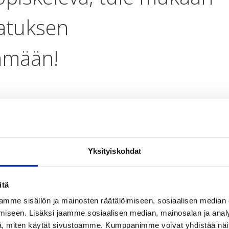
vatuksen
yhmään!
ettajana vaikuttaa globaaleihin haasteisiin? Haluatko edistää
ta kouluissa?
Yksityiskohdat
ksesta kiinnostuneita, innokkaita ja motivoituneita
i ry:n vaikuttajaryhmään!
itä
tajaryhmän tavoitteena on edistää globaalikasvatusta
mme sisällön ja mainosten räätälöimiseen, sosiaalisen median
hmässä syvennyttiin globaalikasvatuksen moninaisiin
iseen. Lisäksi jaamme sosiaalisen median, mainosalan ja analy
 pääsivät pohtimaan, millaista globaalikasvatusta
, miten käytät sivustoamme. Kumppanimme voivat yhdistää näitä t
tavan. Tänä syksynä vaikuttajaryhmä määrittää yhdessä