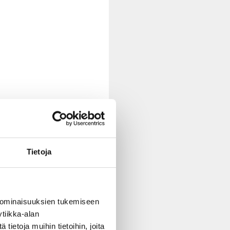
Tietoja
 ominaisuuksien tukemiseen
tiikka-alan
ietoja muihin tietoihin, joita