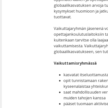
globaalikasvatuksen arvoja tu
kysymykset huomioon ja jatkuva
tuottavat.
Vaikuttajaryhmän jäsenenä voit 
opettajankoulutuslaitoksiin tai
kuitenkaan tarvitse olla laaj
vaikuttamisesta. Vaikuttajar
globaalikasvatukseen, sen tut
Vaikuttamisryhmässä
kasvatat itseluottamust
opit tunnistamaan rakente
kyseenalaistaa yhteiskun
saat mahdollisuuden verk
muiden tahojen kanssa
pääset tuomaan aktiivis