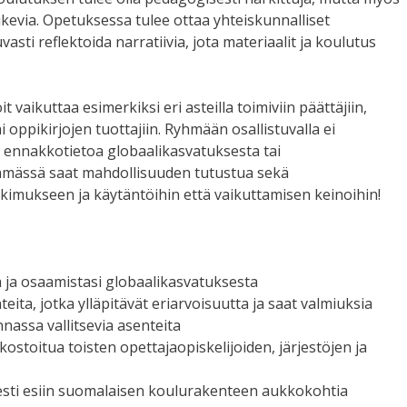
kevia. Opetuksessa tulee ottaa yhteiskunnalliset
sti reflektoida narratiivia, jota materiaalit ja koulutus
vaikuttaa esimerkiksi eri asteilla toimiviin päättäjiin,
 oppikirjojen tuottajiin. Ryhmään osallistuvalla ei
aa ennakkotietoa globaalikasvatuksesta tai
yhmässä saat mahdollisuuden tutustua sekä
kimukseen ja käytäntöihin että vaikuttamisen keinoihin!
a ja osaamistasi globaalikasvatuksesta
ita, jotka ylläpitävät eriarvoisuutta ja saat valmiuksia
nassa vallitsevia asenteita
ostoitua toisten opettajaopiskelijoiden, järjestöjen ja
esti esiin suomalaisen koulurakenteen aukkokohtia