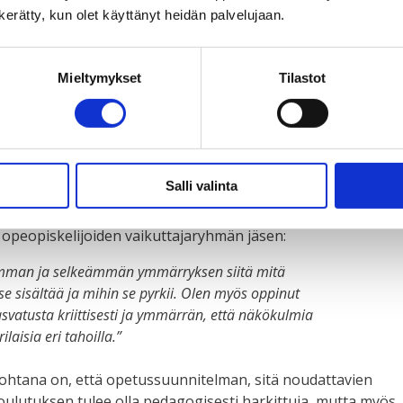
n kerätty, kun olet käyttänyt heidän palvelujaan.
noja osallistujien kiinnostuksen mukaan. Taksvärkki tuo
svatuksen osaamistaan ja verkostojaan.
Mieltymykset
Tilastot
svatus
on vakiintunutta ja tavoitteellista toimintaa, jonka
ten perusoikeuksien ja tasavertaisten mahdollisuuksien
suudessa. Taksvärkin globaalikasvatus tuo esille maailman
uksia ihmisiin ja ihmistenvälisyyteen, etenkin nuorten
 ja moninaisuuden edistäminen ovat Taksvärkin
Salli valinta
opeopiskelijoiden vaikuttajaryhmän jäsen:
emman ja selkeämmän ymmärryksen siitä mitä
se sisältää ja mihin se pyrkii. Olen myös oppinut
vatusta kriittisesti ja ymmärrän, että näkökulmia
laisia eri tahoilla.”
htana on, että opetussuunnitelman, sitä noudattavien
oulutuksen tulee olla pedagogisesti harkittuja, mutta myös