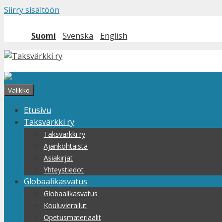
Siirry sisältöön
Suomi
Svenska
English
Valikko
Etusivu
Taksvärkki ry
Taksvärkki ry
Ajankohtaista
Asiakirjat
Yhteystiedot
Globaalikasvatus
Globaalikasvatus
Kouluvierailut
Opetusmateriaalit