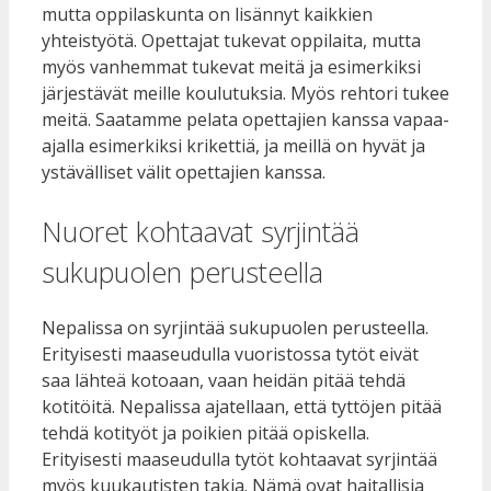
mutta oppilaskunta on lisännyt kaikkien
yhteistyötä. Opettajat tukevat oppilaita, mutta
myös vanhemmat tukevat meitä ja esimerkiksi
järjestävät meille koulutuksia. Myös rehtori tukee
meitä. Saatamme pelata opettajien kanssa vapaa-
ajalla esimerkiksi krikettiä, ja meillä on hyvät ja
ystävälliset välit opettajien kanssa.
Nuoret kohtaavat syrjintää
sukupuolen perusteella
Nepalissa on syrjintää sukupuolen perusteella.
Erityisesti maaseudulla vuoristossa tytöt eivät
saa lähteä kotoaan, vaan heidän pitää tehdä
kotitöitä. Nepalissa ajatellaan, että tyttöjen pitää
tehdä kotityöt ja poikien pitää opiskella.
Erityisesti maaseudulla tytöt kohtaavat syrjintää
myös kuukautisten takia. Nämä ovat haitallisia