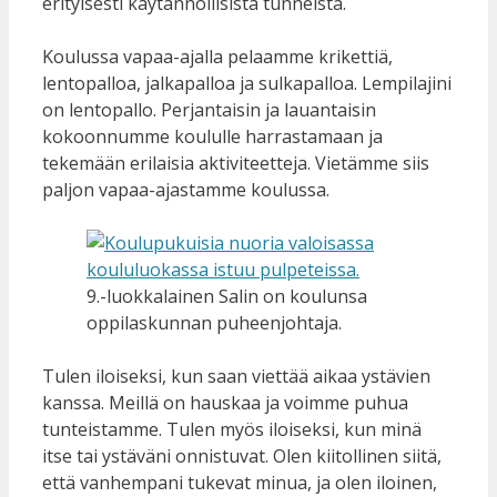
erityisesti käytännöllisistä tunneista.
Koulussa vapaa-ajalla pelaamme krikettiä,
lentopalloa, jalkapalloa ja sulkapalloa. Lempilajini
on lentopallo. Perjantaisin ja lauantaisin
kokoonnumme koululle harrastamaan ja
tekemään erilaisia aktiviteetteja. Vietämme siis
paljon vapaa-ajastamme koulussa.
9.-luokkalainen Salin on koulunsa
oppilaskunnan puheenjohtaja.
Tulen iloiseksi, kun saan viettää aikaa ystävien
kanssa. Meillä on hauskaa ja voimme puhua
tunteistamme. Tulen myös iloiseksi, kun minä
itse tai ystäväni onnistuvat. Olen kiitollinen siitä,
että vanhempani tukevat minua, ja olen iloinen,