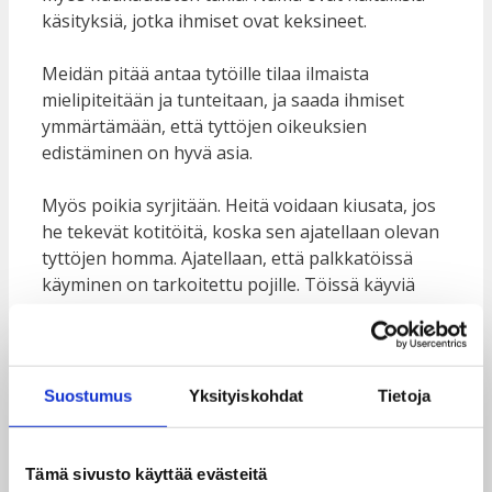
käsityksiä, jotka ihmiset ovat keksineet.
Meidän pitää antaa tytöille tilaa ilmaista
mielipiteitään ja tunteitaan, ja saada ihmiset
ymmärtämään, että tyttöjen oikeuksien
edistäminen on hyvä asia.
Myös poikia syrjitään. Heitä voidaan kiusata, jos
he tekevät kotitöitä, koska sen ajatellaan olevan
tyttöjen homma. Ajatellaan, että palkkatöissä
käyminen on tarkoitettu pojille. Töissä käyviä
naisia sekä kotitöitä tekeviä miehiä saatetaan
halveksua. Näin ei saisi ajatella. Poikia ja tyttöjä
pitäisi kohdella samalla tavalla.
Suostumus
Yksityiskohdat
Tietoja
Kuten tiedämme, sukupuolia on useita: tytöt,
pojat ja muunsukupuoliset. Myös
muunsukupuolisia syrjitään yhteiskunnassamme.
Tämä sivusto käyttää evästeitä