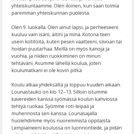
yhteiskuntaamme. Olen iloinen, kun saan toimia
paremman yhteiskunnan puolesta.
Olen 9. luokalla. Olen ainut lapsi, ja perheeseeni
kuuluu vain isäni, äitini ja minä. Kotona teen
usein kotitöitä, kuten pesen vaatteeni, siivoan tai
hoidan puutarhaa. Meillä on myös kanoja ja
vuohia, ja niiden ruokkiminen on minun
tehtäväni. Asumme lähellä koulua, joten
koulumatkani ei ole kovin pitkä.
Koulu alkaa yhdeksältä ja loppuu kuuden aikaan.
Lounastauko on klo 12–13. Silloin istumme
kavereiden kanssa syömässä koulun kahviossa
tehtyä ruokaa. Syömme roti-leipää ja
muhennosta sen kanssa. Lounasajalla
huolehdimme myös nuoremmista oppilaista.
Lempiaineeni koulussa on luonnontiede, ja pidän