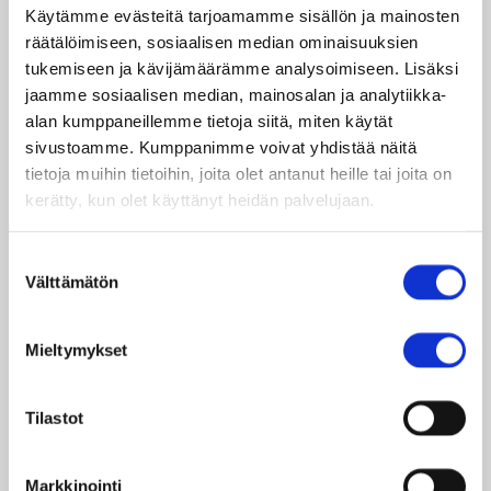
Sanotaan, että heidän kanssaan ei kannata
Käytämme evästeitä tarjoamamme sisällön ja mainosten
viettää aikaa ja jutella. Jotkut eivät siis juttele
räätälöimiseen, sosiaalisen median ominaisuuksien
heidän kanssaan, koska pelkäävät muiden
tukemiseen ja kävijämäärämme analysoimiseen. Lisäksi
paheksuntaa ja tuomitsemista. Sukupuoleen
jaamme sosiaalisen median, mainosalan ja analytiikka-
perustuva syrjintä on iso ongelma.
alan kumppaneillemme tietoja siitä, miten käytät
sivustoamme. Kumppanimme voivat yhdistää näitä
Syrjintää on myös kastin perusteella, ja erityisesti
tietoja muihin tietoihin, joita olet antanut heille tai joita on
vanhemmat ihmiset ajattelevat, että ihmisiä voi
kerätty, kun olet käyttänyt heidän palvelujaan.
kohdella eri tavalla kastin tai uskonnon
perusteella. Esimerkiksi ylempää kastia olevat
Suostumuksen
eivät syö alimman kastin tekemää ruokaa.
Välttämätön
valinta
Kaikki sukupuolet kohtaavat kastisyrjintää.
Meidän koulussa kastiin perustuvaa syrjintää ei
Mieltymykset
ole, vaan olemme kaikki ystäviä. Yritämme
puuttua kastisyrjintään yhteiskunnassa.
Tilastot
Nuorilla on rooli vaikuttajina
Markkinointi