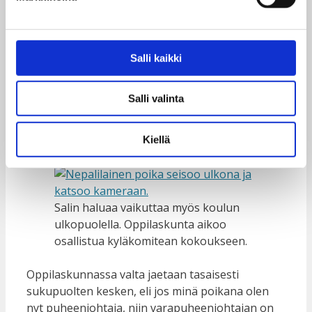
omassa yhteisössä
Me nuoret voimme muuttaa ihmisten
ajattelutapoja. Oppilaskunnalla on siinä tärkeä
Salli kaikki
rooli. Voimme esimerkiksi tehdä kyselyn
syrjinnän muodoista. Sitten keskustelemme
Salli valinta
oppilaskunnan kanssa kyselyn tuloksista,
keksimme ideoita syrjintään puuttumiseen ja
toteutamme ideat.
Kiellä
Salin haluaa vaikuttaa myös koulun
ulkopuolella. Oppilaskunta aikoo
osallistua kyläkomitean kokoukseen.
Oppilaskunnassa valta jaetaan tasaisesti
sukupuolten kesken, eli jos minä poikana olen
nyt puheenjohtaja, niin varapuheenjohtajan on