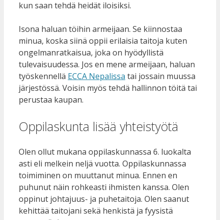
kun saan tehdä heidät iloisiksi.
Isona haluan töihin armeijaan. Se kiinnostaa
minua, koska siinä oppii erilaisia taitoja kuten
ongelmanratkaisua, joka on hyödyllistä
tulevaisuudessa. Jos en mene armeijaan, haluan
työskennellä
ECCA Nepalissa
tai jossain muussa
järjestössä. Voisin myös tehdä hallinnon töitä tai
perustaa kaupan.
Oppilaskunta lisää yhteistyötä
Olen ollut mukana oppilaskunnassa 6. luokalta
asti eli melkein neljä vuotta. Oppilaskunnassa
toimiminen on muuttanut minua. Ennen en
puhunut näin rohkeasti ihmisten kanssa. Olen
oppinut johtajuus- ja puhetaitoja. Olen saanut
kehittää taitojani sekä henkistä ja fyysistä