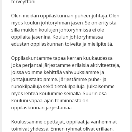
terveyttäni.
Olen meidän oppilaskunnan puheenjohtaja. Olen
myös koulun johtoryhmän jäsen. Se on erityistä,
sillä muiden koulujen johtoryhmissä ei ole
oppilaita jäseninä. Koulun johtoryhmässä
edustan oppilaskunnan toiveita ja mielipiteitä.
Oppilaskuntamme tapaa kerran kuukaudessa.
Joka perjantai järjestämme erilaisia aktiviteetteja,
joissa voimme kehittää vahvuuksiamme ja
johtajuustaitojamme. Järjestämme puhe- ja
runokilpailuja sekä tietokilpailuja. Julkaisemme
myös lehteä koulumme seinällä. Suurin osa
kouluni vapaa-ajan toiminnasta on
oppilaskunnan järjestämää.
Koulussamme opettajat, oppilaat ja vanhemmat
toimivat yhdessä. Ennen ryhmät olivat erillään,