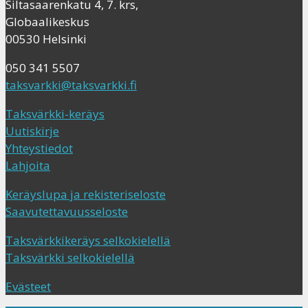
Siltasaarenkatu 4, 7. krs,
Globaalikeskus
00530 Helsinki
050 341 5507
taksvarkki@taksvarkki.fi
Taksvärkki-keräys
Uutiskirje
Yhteystiedot
Lahjoita
Keräyslupa ja rekisteriseloste
Saavutettavuusseloste
Taksvärkkikeräys selkokielellä
Taksvärkki selkokielellä
Evästeet