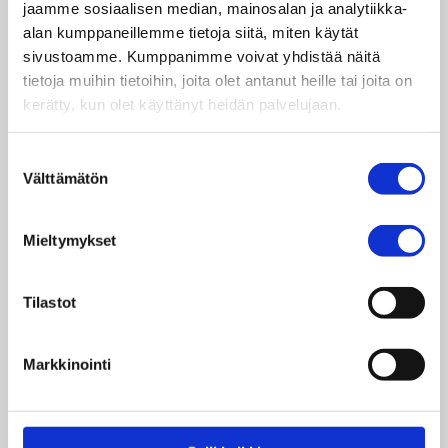
jaamme sosiaalisen median, mainosalan ja analytiikka-
koulutuksen, terveyden ja ihmisoikeuksien
alan kumppaneillemme tietoja siitä, miten käytät
edistämiseksi.
sivustoamme. Kumppanimme voivat yhdistää näitä
tietoja muihin tietoihin, joita olet antanut heille tai joita on
Kapua 2019 Etiopia -tiimissä
kapuaa 20 upeaa ja
kerätty, kun olet käyttänyt heidän palvelujaan.
aikaansaavaa muutoksentekijää. Kuvassa ryhmä
on valloittamassa Etiopian korkeinta huippua.
Kapua 2019 Etiopia -hankkeen
Suostumuksen
Välttämätön
yhteistyökumppanit Taksvärkin lisäksi ovat
valinta
Kynnys ry ja Väestöliitto.
Mieltymykset
Tilastot
Tänä vuonna olemme myös ensimmäistä kertaa
mukana Oma Kapuassa.
Oma Kapua 2020 Nepal -
tiimissä
6 mahtavaa vapaaehtoista tukee
Markkinointi
työtämme nuorten hyvinvoinnin edistämiseksi
Nepalissa.