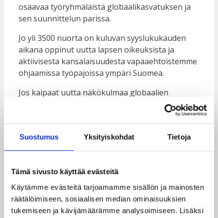
osaavaa työryhmäläistä globaalikasvatuksen ja
sen suunnittelun parissa.
Jo yli 3500 nuorta on kuluvan syyslukukauden
aikana oppinut uutta lapsen oikeuksista ja
aktiivisesta kansalaisuudesta vapaaehtoistemme
ohjaamissa työpajoissa ympäri Suomea.
Jos kaipaat uutta näkökulmaa globaalien
kysymysten käsittelyyn oppilaiden kanssa tai
tarvitset työpajoja esimerkiksi teemapäivään voit
tilata Taksvärkin globaalikasvatuksen
Suostumus
Yksityiskohdat
Tietoja
kouluttajan
tällä tilauslomakkeella
.
Taksvärkin toimintaa tukee myös toinen tärkeä
vapaaehtoisten ryhmä. Olemme tänä vuonna jo
Tämä sivusto käyttää evästeitä
seitsemättä kertaa mukana Kapua-hankkeessa,
Käytämme evästeitä tarjoamamme sisällön ja mainosten
jossa vapaaehtoiset tiedottavat
räätälöimiseen, sosiaalisen median ominaisuuksien
kehitysyhteistyön merkityksestä ja keräävät
tukemiseen ja kävijämäärämme analysoimiseen. Lisäksi
varoja suomalaisten järjestöjen työhön