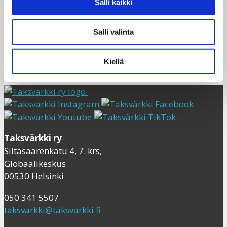
Salli kaikki
Suurkiitos kaikille upeille Taksvärkin toiminnassa
mukana oleville vapaaehtoisille! Teillä on valtava
merkitys!
Salli valinta
Kuvat: Saila Sieranoja ja Kapua
Kiellä
Taksvärkki ry
Siltasaarenkatu 4, 7. krs,
Globaalikeskus
00530 Helsinki
050 341 5507
taksvarkki@taksvarkki.fi