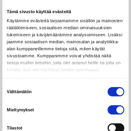
muutosta. Vaikutan omalla toiminnalla
nuortenliikkeessä siihen, että nuorten ja lasten
Tämä sivusto käyttää evästeitä
oikeudet toteutuisivat. Tahdon tehdä tätä työtä
Käytämme evästeitä tarjoamamme sisällön ja mainosten
myös tulevaisuudessa.
räätälöimiseen, sosiaalisen median ominaisuuksien
Nuorisoliikkeen kautta olemme osallistuneet
tukemiseen ja kävijämäärämme analysoimiseen. Lisäksi
päätöksentekoon poliitikkojen kanssa ja meille
jaamme sosiaalisen median, mainosalan ja analytiikka-
on annettu tilaa tulla kuulluksi nuoria koskevissa
alan kumppaneillemme tietoja siitä, miten käytät
asioissa. Lisäksi olemme tehneet lukuisia
sivustoamme. Kumppanimme voivat yhdistää näitä
ehdotuksia päättäjien suuntaan, mutta lopulta
tietoja muihin tietoihin, joita olet antanut heille tai joita on
niille on saatu aika vähän vastakaikua.
kerätty, kun olet käyttänyt heidän palvelujaan.
Haluamme, että kouluihin saataisiin
seksuaalikasvatusta. Se on tärkeää, koska lapsia
Suostumuksen
kuolee paljon ja nuoret äidit jättävät opintonsa
Välttämätön
valinta
helposti kesken. Guatemalassa on myös paljon
ihmisiä joilla ei ole työtä, eikä yliopistoon ole
Mieltymykset
helppo päästä.
Tilastot