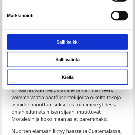
Markkinointi
Me nuorisoliikkeen jäsenet toimimme
kouluttajina muille nuorille. Olen huomannut,
Salli kaikki
että voin vaikuttaa kotikuntamme asioihin, sillä
yhä useammat rohkaistuvat saamansa tiedon
Salli valinta
avulla. Nuorille pitäisi jakaa tietoa, jotta he
voisivat tulla kuulluksi ja osallistua
päätöksentekoon. Toisaalta ongelmista on tullut
Kiellä
arkipäivää niin, että emme aina edes tajua mikä
on väärin. Kun tiedostamme tämän tilanteen,
voimme vaatia päätöksentekijöiltä oikeita tekoja
asioiden muuttamiseksi. Jos toimimme yhdessä
oman edun etsimisen sijaan, muuttuvat
Moralesin ja koko maan asiat paremmaksi.
Nuorten elämään liittyy haasteita Guatemalassa,