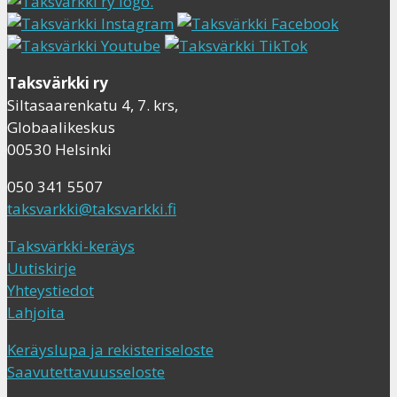
Taksvärkki ry
Siltasaarenkatu 4, 7. krs,
Globaalikeskus
00530 Helsinki
050 341 5507
taksvarkki@taksvarkki.fi
Taksvärkki-keräys
Uutiskirje
Yhteystiedot
Lahjoita
Keräyslupa ja rekisteriseloste
Saavutettavuusseloste