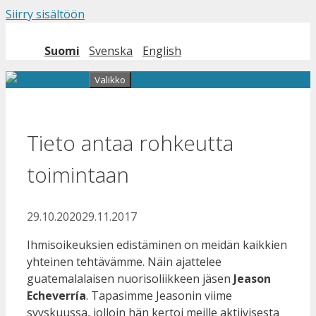
Siirry sisältöön
Suomi
Svenska
English
Valikko
Tieto antaa rohkeutta
toimintaan
29.10.2020
29.11.2017
Ihmisoikeuksien edistäminen on meidän kaikkien
yhteinen tehtävämme. Näin ajattelee
guatemalalaisen nuorisoliikkeen jäsen
Jeason
Echeverría
. Tapasimme Jeasonin viime
syyskuussa, jolloin hän kertoi meille aktiivisesta