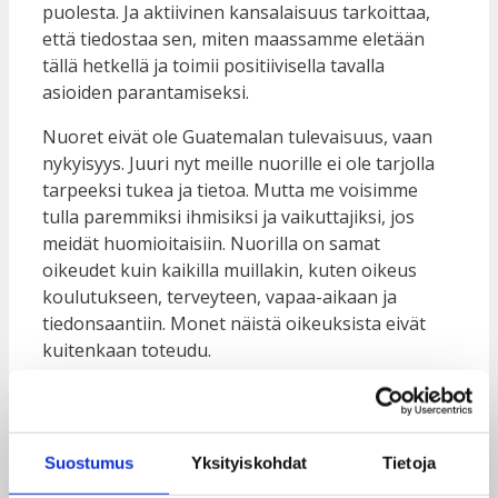
puolesta. Ja aktiivinen kansalaisuus tarkoittaa,
että tiedostaa sen, miten maassamme eletään
tällä hetkellä ja toimii positiivisella tavalla
asioiden parantamiseksi.
Nuoret eivät ole Guatemalan tulevaisuus, vaan
nykyisyys. Juuri nyt meille nuorille ei ole tarjolla
tarpeeksi tukea ja tietoa. Mutta me voisimme
tulla paremmiksi ihmisiksi ja vaikuttajiksi, jos
meidät huomioitaisiin. Nuorilla on samat
oikeudet kuin kaikilla muillakin, kuten oikeus
koulutukseen, terveyteen, vapaa-aikaan ja
tiedonsaantiin. Monet näistä oikeuksista eivät
kuitenkaan toteudu.
Mielestäni on tärkeää, että kaikki osallistuvat
yhdessä muutoksen aikaansaamiseksi.
Lukutaidottomuus ja väkivalta ovat isoimpia
Suostumus
Yksityiskohdat
Tietoja
ongelmia Guatemalassa. Näihin asioihin tahtoisin