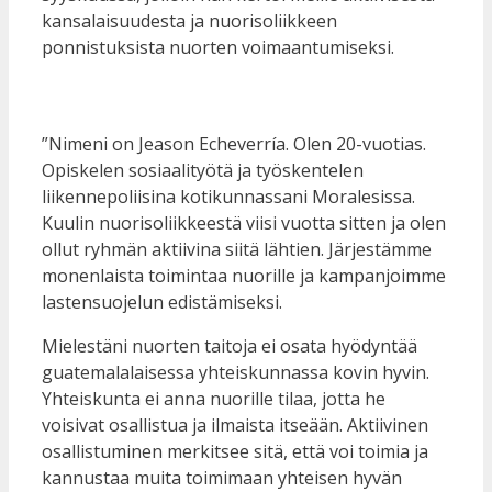
kansalaisuudesta ja nuorisoliikkeen
ponnistuksista nuorten voimaantumiseksi.
”Nimeni on Jeason Echeverría. Olen 20-vuotias.
Opiskelen sosiaalityötä ja työskentelen
liikennepoliisina kotikunnassani Moralesissa.
Kuulin nuorisoliikkeestä viisi vuotta sitten ja olen
ollut ryhmän aktiivina siitä lähtien. Järjestämme
monenlaista toimintaa nuorille ja kampanjoimme
lastensuojelun edistämiseksi.
Mielestäni nuorten taitoja ei osata hyödyntää
guatemalalaisessa yhteiskunnassa kovin hyvin.
Yhteiskunta ei anna nuorille tilaa, jotta he
voisivat osallistua ja ilmaista itseään. Aktiivinen
osallistuminen merkitsee sitä, että voi toimia ja
kannustaa muita toimimaan yhteisen hyvän