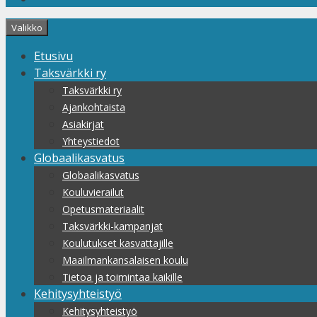
Valikko
Etusivu
Taksvärkki ry
Taksvärkki ry
Ajankohtaista
Asiakirjat
Yhteystiedot
Globaalikasvatus
Globaalikasvatus
Kouluvierailut
Opetusmateriaalit
Taksvärkki-kampanjat
Koulutukset kasvattajille
Maailmankansalaisen koulu
Tietoa ja toimintaa kaikille
Kehitysyhteistyö
Kehitysyhteistyö