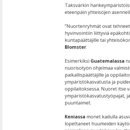
Taksvärkin hankeympäristöiss
eteenpäin yhteisöjen asenneilm
”Nuortenryhmät ovat tehneet s
hyvinvointiin liittyviä epäkoht
kuntapäättäjille tai yhteisöko
Blomster
.
Esimerkiksi
Guatemalassa
nu
nuorisotyön ohjelmaa valmiste
paikallispäättäjille ja oppilait
ympäristökasvatusta ja puide
oppilaitoksessa. Nuoret itse v
ympäristökasvatustyöpajat, ja
puuntaimet.
Keniassa
monet kadulla asuva
lopettaneet huumeiden käytön