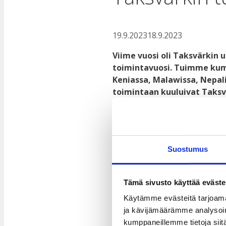
19.9.2023
18.9.2023
Viime vuosi oli Taksvärkin
toimintavuosi.
Tuimme kump
Keniassa, Malawissa, Nepal
toimintaan kuuluivat Taksv
Maailmankansalaisen koulu 
Challengers.
Taksvärkki ry:n
kehitysyhteis
Suostumus
osallisuutta kestävässä kehi
tulosvuosi, jolloin tuettiin nu
aktiivista kansalaisuutta
ohje
Tämä sivusto käyttää eväste
Käytämme evästeitä tarjoama
Vuonna 2022 Taksvärkki tuki p
ja kävijämäärämme analysoim
Guatemalassa, Keniassa, Malaw
kumppaneillemme tietoja siitä
aloitettiin uuden hankkeen v