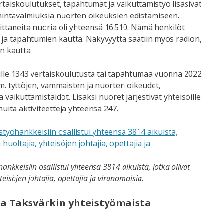
rtaiskoulutukset, tapahtumat ja vaikuttamistyö lisäsivät
mintavalmiuksia nuorten oikeuksien edistämiseen.
ittaneita nuoria oli yhteensä 16 510. Nämä henkilöt
en ja tapahtumien kautta. Näkyvyyttä saatiin myös radion,
an kautta.
rille 1343 vertaiskoulutusta tai tapahtumaa vuonna 2022.
. tyttöjen, vammaisten ja nuorten oikeudet,
 vaikuttamistaidot. Lisäksi nuoret järjestivät yhteisöille
uita aktiviteetteja yhteensä 247.
ankkeisiin osallistui yhteensä 3814 aikuista, jotka olivat
eisöjen johtajia, opettajia ja viranomaisia.
ta Taksvärkin yhteistyömaista