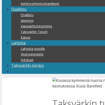
Kehitysyhteistyöhankkeet
Osallistu
Osallistu
Jäsenyys
Vapaaehtoistoiminta
Taksvärkin Toivot
Kapua
Lahjoita
Lahjoita nuorille
Yksityishenkilöt
Yritykset
Taksvärkki-keräys
Taksvärkin 