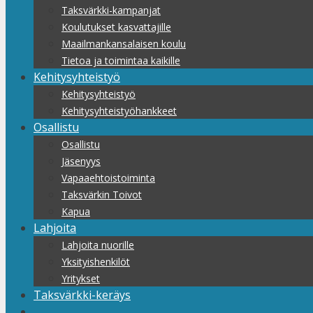
Taksvärkki-kampanjat
Koulutukset kasvattajille
Maailmankansalaisen koulu
Tietoa ja toimintaa kaikille
Kehitysyhteistyö
Kehitysyhteistyö
Kehitysyhteistyöhankkeet
Osallistu
Osallistu
Jäsenyys
Vapaaehtoistoiminta
Taksvärkin Toivot
Kapua
Lahjoita
Lahjoita nuorille
Yksityishenkilöt
Yritykset
Taksvärkki-keräys