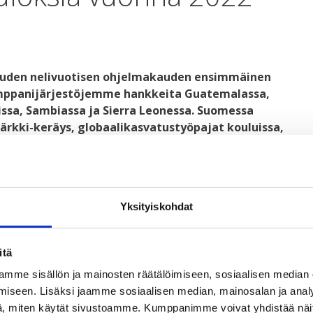
 uuden nelivuotisen ohjelmakauden ensimmäinen
panijärjestöjemme hankkeita Guatemalassa,
issa, Sambiassa ja Sierra Leonessa. Suomessa
ärkki-keräys, globaalikasvatustyöpajat kouluissa,
-toiminta, Lukuralli ja nuorten vaikuttamisryhmä
työohjelma 2022–2025
edistää nuorten merkityksellistä
Yksityiskohdat
tyksessä. Vuosi 2022 oli uuden ohjelmakauden ensimmäinen
orten oikeuksia, nuorten yhteiskunnallista osallistumista ja
lmamaissa
ja Suomessa.
itä
mme sisällön ja mainosten räätälöimiseen, sosiaalisen median
aikallisten kansalaisjärjestöjen nuorisotyötä
iseen. Lisäksi jaamme sosiaalisen median, mainosalan ja analy
issa, Nepalissa, Sambiassa ja Sierra Leonessa. Lisäksi
, miten käytät sivustoamme. Kumppanimme voivat yhdistää näitä t
almistelu Mosambikissa.