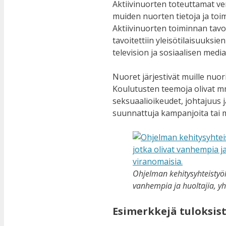
Aktiivinuorten toteuttamat ve
muiden nuorten tietoja ja toi
Aktiivinuorten toiminnan tavo
tavoitettiin yleisötilaisuuksi
television ja sosiaalisen medi
Nuoret järjestivät muille nuo
Koulutusten teemoja olivat mm
seksuaalioikeudet, johtajuus ja
suunnattuja kampanjoita tai m
Ohjelman kehitysyhteistyöh
vanhempia ja huoltajia, yht
Esimerkkejä tuloksis