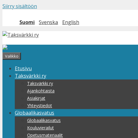
Siirry sisältöön
Suomi
Svenska
English
Valikko
Etusivu
Taksvärkki ry
Taksvärkki ry
Ajankohtaista
Asiakirjat
Yhteystiedot
Globaalikasvatus
Globaalikasvatus
Kouluvierailut
Opetusmateriaalit