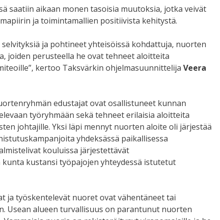
ä saatiin aikaan monen tasoisia muutoksia, jotka veivät
apiirin ja toimintamallien positiivista kehitystä.
elvityksiä ja pohtineet yhteisöissä kohdattuja, nuorten
ia, joiden perusteella he ovat tehneet aloitteita
miteoille”, kertoo Taksvärkin ohjelmasuunnittelija
Veera
ortenryhmän edustajat ovat osallistuneet kunnan
levaan työryhmään sekä tehneet erilaisia aloitteita
osten johtajille. Yksi läpi mennyt nuorten aloite oli järjestää
nistutuskampanjoita yhdeksässä paikallisessa
almistelivat kouluissa järjestettävät
 kunta kustansi työpajojen yhteydessä istutetut
t ja työskentelevät nuoret ovat vähentäneet tai
. Usean alueen turvallisuus on parantunut nuorten