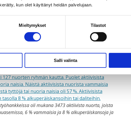
n kerätty, kun olet käyttänyt heidän palvelujaan.
hteisiin kuuluivat vammaisinkluusion osaamisen
 seurannan, arvioinnin ja oppimisen sekä riskienhallinnan
Mieltymykset
Tilastot
ja sen kumppaneiden työssä. Taksvärkin työ
seksi huomioitiin joulukuussa Vammaiskumppanuuden
tys -palkinnolla.
lman lukuja
Salli valinta
työhankkeissa oli mukana 3473 aktiivista nuorta, joista
stuuasemissa, 6 % vammaisia ja 8 % alkuperäiskansoja ja