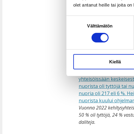
olet antanut heille tai joita o
Taksvärkin työn kehittämisko
Suostumuksen
syventäminen ja ohjelmatason
Välttämätön
valinta
vakiinnuttaminen Taksvärkin 
vammaisinkluusion edistämi
myöntämällä Vammaiset ja kehi
Kehitysyhteistyöohje
Kiellä
Vuonna 2022 kehitysyhteis
50 % oli tyttöjä, 24 % va
daliteja.