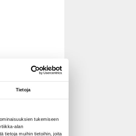
Tietoja
 ominaisuuksien tukemiseen
tiikka-alan
ietoja muihin tietoihin, joita