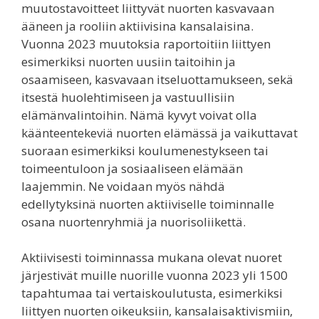
muutostavoitteet liittyvät nuorten kasvavaan
ääneen ja rooliin aktiivisina kansalaisina.
Vuonna 2023 muutoksia raportoitiin liittyen
esimerkiksi nuorten uusiin taitoihin ja
osaamiseen, kasvavaan itseluottamukseen, sekä
itsestä huolehtimiseen ja vastuullisiin
elämänvalintoihin. Nämä kyvyt voivat olla
käänteentekeviä nuorten elämässä ja vaikuttavat
suoraan esimerkiksi koulumenestykseen tai
toimeentuloon ja sosiaaliseen elämään
laajemmin. Ne voidaan myös nähdä
edellytyksinä nuorten aktiiviselle toiminnalle
osana nuortenryhmiä ja nuorisoliikettä.
Aktiivisesti toiminnassa mukana olevat nuoret
järjestivät muille nuorille vuonna 2023 yli 1500
tapahtumaa tai vertaiskoulutusta, esimerkiksi
liittyen nuorten oikeuksiin, kansalaisaktivismiin,