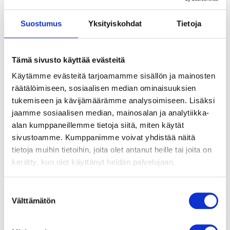
Suostumus
Yksityiskohdat
Tietoja
Aikuiset vaikuttamistyön tukena
Muutoskuvauksissa on useita esimerkkejä
Tämä sivusto käyttää evästeitä
nuortenryhmien ja paikallisten
Käytämme evästeitä tarjoamamme sisällön ja mainosten
kansalaisyhteiskunnan toimijoiden tekemästä
räätälöimiseen, sosiaalisen median ominaisuuksien
yhteistyöstä. Työryhmien lisäksi nuoret ovat
tukemiseen ja kävijämäärämme analysoimiseen. Lisäksi
tehneet yhteistyötä paikallisten järjestöjen ja
jaamme sosiaalisen median, mainosalan ja analytiikka-
muiden kansalaisyhteiskunnan toimijoiden
alan kumppaneillemme tietoja siitä, miten käytät
kanssa.
sivustoamme. Kumppanimme voivat yhdistää näitä
tietoja muihin tietoihin, joita olet antanut heille tai joita on
Taksvärkin kehitysyhteistyön tukemissa
kerätty, kun olet käyttänyt heidän palvelujaan.
hankkeissa tehtävä työ virallisten
vastuunkantajien kanssa keskittyy nuorten
Suostumuksen
osallisuuteen ja vammaisinkluusion
Välttämätön
valinta
edistämiseen paikallistasolla. Vastuunkantajien
ja nuortenryhmien välistä yhteistyötä lisätään, ja