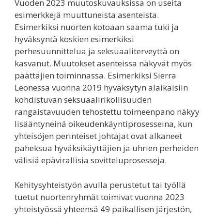
Vuoden 2023 muutoskuvauksissa on useita
esimerkkejä muuttuneista asenteista.
Esimerkiksi nuorten kotoaan saama tuki ja
hyväksyntä koskien esimerkiksi
perhesuunnittelua ja seksuaaliterveyttä on
kasvanut. Muutokset asenteissa näkyvät myös
päättäjien toiminnassa. Esimerkiksi Sierra
Leonessa vuonna 2019 hyväksytyn alaikäisiin
kohdistuvan seksuaalirikollisuuden
rangaistavuuden tehostettu toimeenpano näkyy
lisääntyneinä oikeudenkäyntiprosesseina, kun
yhteisöjen perinteiset johtajat ovat alkaneet
paheksua hyväksikäyttäjien ja uhrien perheiden
välisiä epävirallisia sovitteluprosesseja.
Kehitysyhteistyön avulla perustetut tai työllä
tuetut nuortenryhmät toimivat vuonna 2023
yhteistyössä yhteensä 49 paikallisen järjestön,