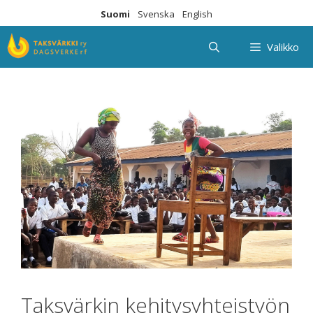
Siirry
Suomi
Svenska
English
sisältöön
Valikko
Taksvärkin kehitysyhteistyön