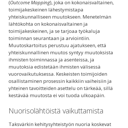
(
Outcome Mapping
), joka on kokonaisvaltainen,
toimijakeskeinen lähestymistapa
yhteiskunnalliseen muutokseen. Menetelmän
lähtökohta on kokonaisvaltainen ja
toimijakeskeinen, ja se tarjoaa työkaluja
toiminnan seurantaan ja arviointiin.
Muutoskartoitus perustuu ajatukseen, että
yhteiskunnallinen muutos syntyy muutoksista
ihmisten toiminnassa ja asenteissa, ja
muutoksia edistetään ihmisten välisessä
vuorovaikutuksessa. Keskeisten toimijoiden
osallistaminen prosessin kaikkiin vaiheisiin ja
yhteinen tavoitteiden asettelu on tärkeää, sillä
kestävää muutosta ei voi tuoda ulkoapäin.
Nuorisolähtöistä vaikuttamista
Taksvärkin kehitysyhteistyön nuoria koskevat