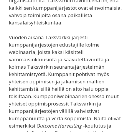
organisaatioita. Taksvärkin tavoitteena on, että
kaikki sen kumppanijärjestöt ovat elinvoimaisia,
vahvoja toimijoita osana paikallista
kansalaisyhteiskuntaa.
Vuoden aikana Taksvärkki järjesti
kumppanijärjestöjen edustajille kolme
webinaaria, joista kaksi käsitteli
vammaisinkluusiota ja saavutettavuutta ja
kolmas Taksvärkin seurantajärjestelmän
kehittämistyötä. Kumppanit pohtivat myös
yhteisen oppimisen ja jakamisen mallien
kehittämistä, sillä heillä on aito halu oppia
toisiltaan. Kumppaniwebinaarien ohessa muut
yhteiset oppimisprosessit Taksvärkin ja
kumppanijärjestöjen välillä vahvistivat
kumppanuutta ja vertaisoppimista. Näitä olivat
esimerkiksi
Outcome Harvesting
-koulutus ja