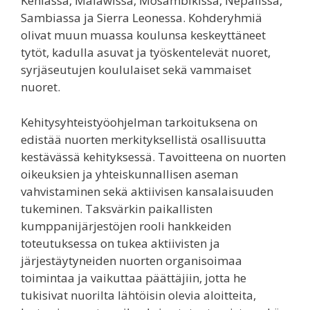
Keniassa, Malawissa, Mosambikissa, Nepalissa,
Sambiassa ja Sierra Leonessa. Kohderyhmiä
olivat muun muassa koulunsa keskeyttäneet
tytöt, kadulla asuvat ja työskentelevät nuoret,
syrjäseutujen koululaiset sekä vammaiset
nuoret.
Kehitysyhteistyöohjelman tarkoituksena on
edistää nuorten merkityksellistä osallisuutta
kestävässä kehityksessä. Tavoitteena on nuorten
oikeuksien ja yhteiskunnallisen aseman
vahvistaminen sekä aktiivisen kansalaisuuden
tukeminen. Taksvärkin paikallisten
kumppanijärjestöjen rooli hankkeiden
toteutuksessa on tukea aktiivisten ja
järjestäytyneiden nuorten organisoimaa
toimintaa ja vaikuttaa päättäjiin, jotta he
tukisivat nuorilta lähtöisin olevia aloitteita,