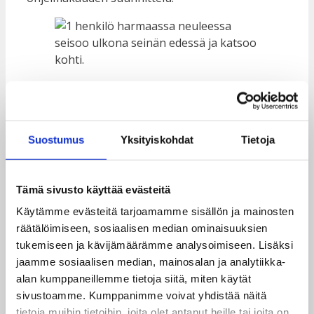
”Taksvärkissä on mahdollisuus tehdä tärkeää ja
merkityksellistä työtä hyvässä tiimissä itselle
tärkeiden teemojen parissa”, pohtii Jaakko
muutaman kuukauden kokemuksella.
Suostumus
Yksityiskohdat
Tietoja
Käynnissä oleva digiloikka vaikuttaa nyt myös
kumppanijärjestöjen kanssa työskentelyyn.
Tämä sivusto käyttää evästeitä
Hankkeiden koordinaattoreiden kanssa voidaan
Käytämme evästeitä tarjoamamme sisällön ja mainosten
järjestää videotapaamisia. ”Odotan myös joskus
räätälöimiseen, sosiaalisen median ominaisuuksien
tulevaisuudessa toteutuvia seurantamatkoja,
tukemiseen ja kävijämäärämme analysoimiseen. Lisäksi
jolloin minulla on mahdollisuus tutustua
jaamme sosiaalisen median, mainosalan ja analytiikka-
hankkeidemme nuoriin ja toimintoihin käytännön
alan kumppaneillemme tietoja siitä, miten käytät
tasolla paikan päällä.”
sivustoamme. Kumppanimme voivat yhdistää näitä
tietoja muihin tietoihin, joita olet antanut heille tai joita on