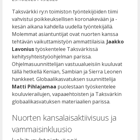
Taksvärkki ry:n toimiston työntekijöiden tiimi
vahvistui poikkeuksellisen koronakevään ja -
kesän aikana kahdella uudella työntekijällä.
Molemmat asiantuntijat ovat nuorten kanssa
tehtävän vaikuttamistyön ammattilaisia.
Jaakko
Lavonius
työskentelee Taksvärkissä
kehitysyhteistyöohjelman parissa.
Ohjelmasuunnittelijan vastuualueisiin kuuluvat
tällä hetkellä Kenian, Sambian ja Sierra Leonen
hankkeet. Globaalikasvatuksen suunnittelija
Matti Pihlajamaa
puolestaan työskentelee
kouluvierailujen, vapaaehtoisten ja Taksvärkin
globaalikasvatuksen materiaalien parissa.
Nuorten kansalaisaktiivisuus ja
vammaisinkluusio