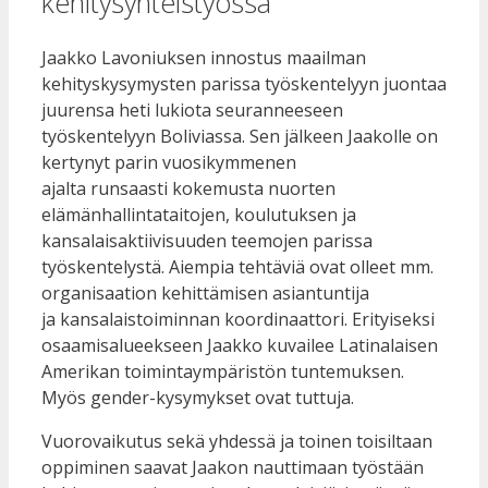
kehitysyhteistyössä
Jaakko Lavoniuksen innostus maailman
kehityskysymysten parissa työskentelyyn juontaa
juurensa heti lukiota seuranneeseen
työskentelyyn Boliviassa. Sen jälkeen Jaakolle on
kertynyt parin vuosikymmenen
ajalta runsaasti kokemusta nuorten
elämänhallintataitojen, koulutuksen ja
kansalaisaktiivisuuden teemojen parissa
työskentelystä. Aiempia tehtäviä ovat olleet mm.
organisaation kehittämisen asiantuntija
ja kansalaistoiminnan koordinaattori. Erityiseksi
osaamisalueekseen Jaakko kuvailee Latinalaisen
Amerikan toimintaympäristön tuntemuksen.
Myös gender-kysymykset ovat tuttuja.
Vuorovaikutus sekä yhdessä ja toinen toisiltaan
oppiminen saavat Jaakon nauttimaan työstään