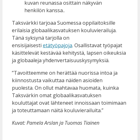
Taksvärkki tarjoaa Suomessa oppilaitoksille
erilaisia globaalikasvatuksen kouluvierailuja.
Tänä syksynä tarjolla on
ensisijaisesti
etätyöpajoja
. Osallistavat työpajat
käsittelevät kestävää kehitystä, lapsen oikeuksia
ja globaaleja yhdenvertaisuuskysymyksiä.
”Tavoitteemme on herättää nuorissa intoa ja
kiinnostusta vaikuttaa näiden asioiden
puolesta. On ollut mahtavaa huomata, kuinka
Taksvärkin omat globaalikasvatuksen
kouluttajat ovat lähteneet innoissaan toimimaan
ja toteuttamaan näitä kouluvierailuita.”
Kuvat: Pamela Arslan ja Tuomas Tiainen