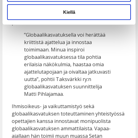
yhdenvertaisuussuunnittelun
tukeminen. ”Toimintaani on aina ohjannut ajatus
Kiellä
globaaleihin epäoikeudenmukaisuuksiin
puuttumisesta eettisesti kestävällä tavalla.”
”Globaalikasvatuksella voi herättää
kriittistä ajattelua ja innostaa
toimimaan. Minua inspiroi
globaalikasvatuksessa tila pohtia
erilaisia näkökulmia, haastaa omia
ajattelutapojaan ja oivaltaa jatkuvasti
uutta”, pohtii Taksvärkki ry:n
globaalikasvatuksen suunnittelija
Matti Pihlajamaa.
Ihmisoikeus- ja vaikuttamistyö sekä
globaalikasvatuksen toteuttaminen yhteistyössä
opettajien kanssa innostavat monipuolista
globaalikasvatuksen ammattilaista. Vapaa-
ajallaan hän toimii muun muassa Setan