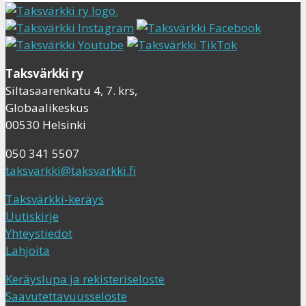
Taksvärkki ry
Siltasaarenkatu 4, 7. krs,
Globaalikeskus
00530 Helsinki
050 341 5507
taksvarkki@taksvarkki.fi
Taksvärkki-keräys
Uutiskirje
Yhteystiedot
Lahjoita
Keräyslupa ja rekisteriseloste
Saavutettavuusseloste