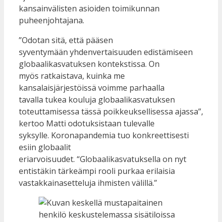
kansainvälisten asioiden toimikunnan
puheenjohtajana.
”Odotan sitä, että pääsen
syventymään yhdenvertaisuuden edistämiseen
globaalikasvatuksen kontekstissa. On
myös ratkaistava, kuinka me
kansalaisjärjestöissä voimme parhaalla
tavalla tukea kouluja globaalikasvatuksen
toteuttamisessa tässä poikkeuksellisessa ajassa”,
kertoo Matti odotuksistaan tulevalle
syksylle. Koronapandemia tuo konkreettisesti
esiin globaalit
eriarvoisuudet. “Globaalikasvatuksella on nyt
entistäkin tärkeämpi rooli purkaa erilaisia
vastakkainasetteluja ihmisten välillä.”