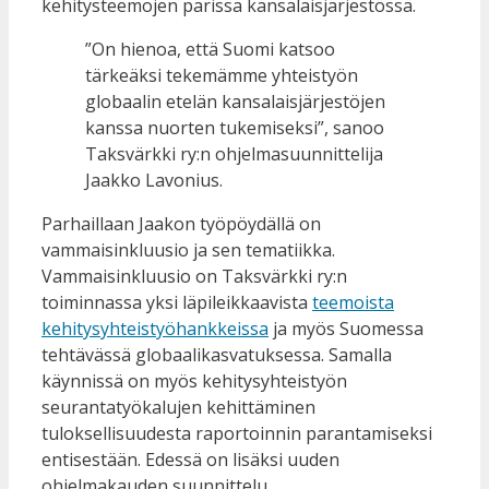
kehitysteemojen parissa kansalaisjärjestössä.
”On hienoa, että Suomi katsoo
tärkeäksi tekemämme yhteistyön
globaalin etelän kansalaisjärjestöjen
kanssa nuorten tukemiseksi”, sanoo
Taksvärkki ry:n ohjelmasuunnittelija
Jaakko Lavonius.
Parhaillaan Jaakon työpöydällä on
vammaisinkluusio ja sen tematiikka.
Vammaisinkluusio on Taksvärkki ry:n
toiminnassa yksi läpileikkaavista
teemoista
kehitysyhteistyöhankkeissa
ja myös Suomessa
tehtävässä globaalikasvatuksessa. Samalla
käynnissä on myös kehitysyhteistyön
seurantatyökalujen kehittäminen
tuloksellisuudesta raportoinnin parantamiseksi
entisestään. Edessä on lisäksi uuden
ohjelmakauden suunnittelu.