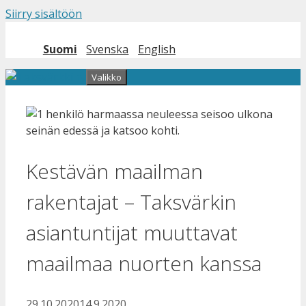
Siirry sisältöön
Suomi
Svenska
English
Valikko
Kestävän maailman
rakentajat – Taksvärkin
asiantuntijat muuttavat
maailmaa nuorten kanssa
29.10.2020
14.9.2020