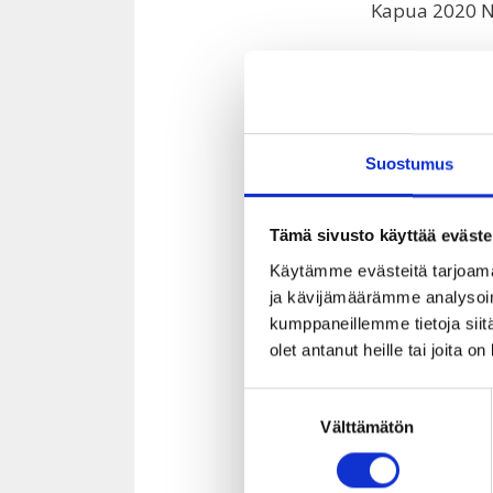
Kapua 2020 Ne
“Hankkeeseen 
toteuttamistav
on ainoa mahd
Lisäksi se, m
Suostumus
kanssa vuoriv
Vaikeinta on 
jotka kehitys
Tämä sivusto käyttää eväste
osallistuminen
Käytämme evästeitä tarjoama
– ja juuri ny
ja kävijämäärämme analysoim
suurempi”, s
kumppaneillemme tietoja siitä
olet antanut heille tai joita o
Koronapandem
tiimin keräys
Suostumuksen
yhteensä 17 5
Välttämätön
valinta
työtä lapsi- 
sisältää mm. 