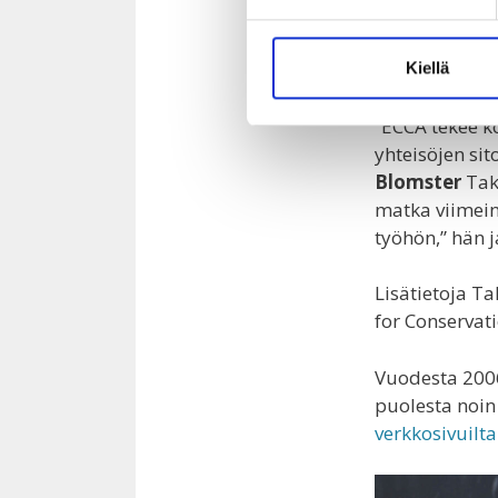
nuorten koulu
tukea kouluko
myös tuettiin
Kiellä
“ECCA tekee ko
yhteisöjen si
Blomster
Tak
matka viimein
työhön,” hän j
Lisätietoja T
for Conservat
Vuodesta 200
puolesta noin
verkkosivuilta