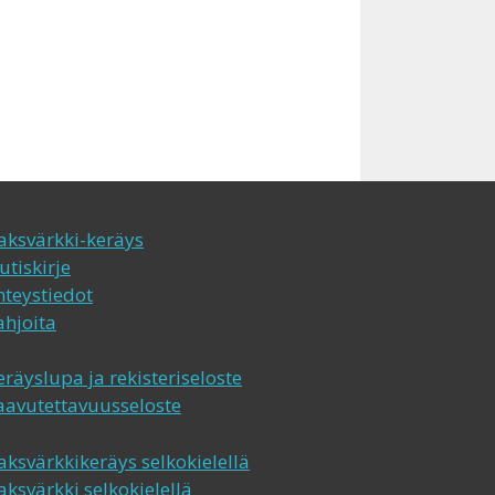
aksvärkki-keräys
utiskirje
hteystiedot
ahjoita
eräyslupa ja rekisteriseloste
aavutettavuusseloste
aksvärkkikeräys selkokielellä
aksvärkki selkokielellä