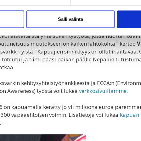
ttamista ihmisoikeuksista, elämäntaidoista ja vaikuttam
htaisten kehittämissuunnitelmien toteutukseen. Yhteist
 turvallisen lähiopetuksen järjestämisessä koronasulkuje
Salli valinta
konaisvaltaista yhteisökehitystyötä, jossa nuorten osalli
toutuneisuus muutokseen on kaiken lähtökohta.” kertoo
V
svärkki ry:stä. ”Kapuajien sinnikkyys on ollut ihailtavaa.
 toteutui ja tiimi pääsi paikan päälle Nepaliin tutustu
atkaa.
aksvärkin kehitysyhteistyöhankkeesta ja ECCA:n (Enviro
ion Awareness) työstä voit lukea
verkkosivuiltamme.
6 on kapuamalla kerätty jo yli miljoona euroa paremm
 300 vapaaehtoisen voimin. Lisätietoja voi lukea
Kapuan
.