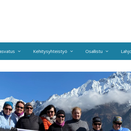
kasvatus
Kehitysyhteistyö
Osallistu
Lahjo