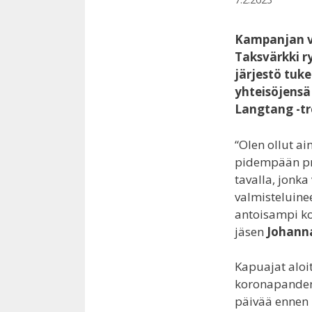
Kampanjan v
Taksvärkki r
järjestö tuk
yhteisöjensä
Langtang -tr
“Olen ollut ai
pidempään pro
tavalla, jonk
valmisteluine
antoisampi ko
jäsen
Johann
Kapuajat aloi
koronapandem
päivää ennen 