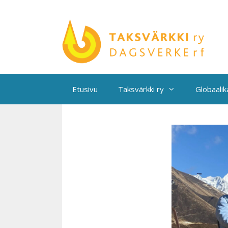
Siirry
sisältöön
Etusivu
Taksvärkki ry
Globaali