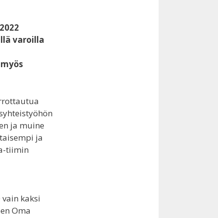
 2022
lä varoilla
i myös
irrottautua
syhteistyöhön
een ja muine
taisempi ja
a-tiimin
vain kaksi
keen Oma