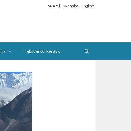
Suomi
Svenska
English
ita
Taksvärkki-keräys