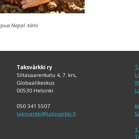
pua Nepal -tiimi
Taksvärkki ry
T
Siltasaarenkatu 4, 7. krs,
U
Globaalikeskus
Y
00530 Helsinki
L
050 341 5507
K
taksvarkki@taksvarkki.fi
S
T
T