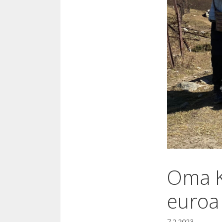
Oma K
euroa 
7.2.2023