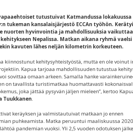
apaaehtoiset tutustuivat Katmandussa lokakuussa
y:n tukeman kansalaisjärjestö ECCAn työhön. Kerätyil
ee nuorten hyvinvointia ja mahdollisuuksia vaikuttaa
 kehitykseen Nepalissa. Matkan aikana ryhmä vaels
ekin kavuten lähes neljän kilometrin korkeuteen.
na kiinnostunut kehitysyhteistyöstä, mutta en ole voinut 
jektiin. Kapua tarjoaa mahdollisuuden tutustua kehity
a voi sovittaa omaan arkeen. Samalla hanke varainkeruin
en on tavallista turistimatkaa huomattavasti kokonaisval
kemus, joka jättää pysyvän jäljen mieleen”, kertoo Kapu
a Tuukkanen
.
ttivat keräyksen ja valmistautuivat matkaan jo ennen
ian puhkeamista. Matka peruuntui maaliskuussa 2020 
lähtöä pandemian vuoksi. Yli 2,5 vuoden odotuksen jäl