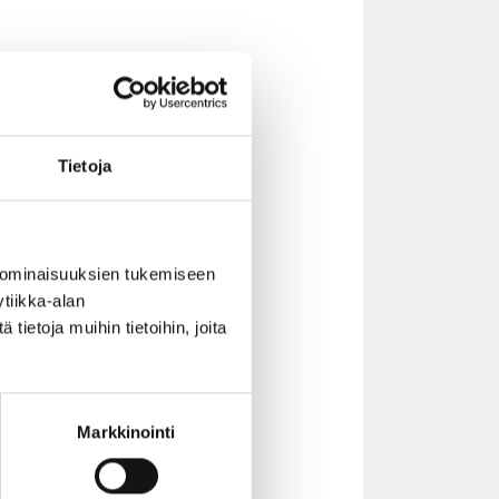
hteistyön
ma hanke on,
istyötä.
den ihmisten
Tietoja
udelleen.
een asioista,
an
rkityksellistä
 ominaisuuksien tukemiseen
tistä
tiikka-alan
ietoja muihin tietoihin, joita
anhenkisen
tuotti
aninsa ECCAn
Markkinointi
essä. Työ
hvistamista,