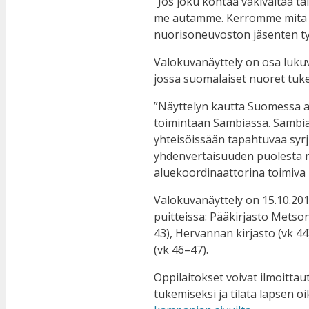
“Jos joku kohtaa väkivaltaa ta
me autamme. Kerromme mitä t
nuorisoneuvoston jäsenten ty
Valokuvanäyttely on osa luku
jossa suomalaiset nuoret tuke
”Näyttelyn kautta Suomessa 
toimintaan Sambiassa. Sambia
yhteisöissään tapahtuvaa syrj
yhdenvertaisuuden puolesta 
aluekoordinaattorina toimiva
Valokuvanäyttely on 15.10.201
puitteissa: Pääkirjasto Metson
43), Hervannan kirjasto (vk 44
(vk 46–47).
Oppilaitokset voivat ilmoitt
tukemiseksi ja tilata lapsen oi