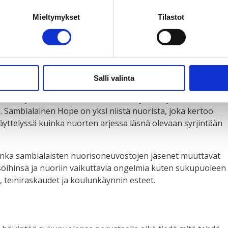
Mieltymykset
Tilastot
valokuvanäyttely kertoo, kuinka nuoret toimivat
ambiassa. Seuraavat kuusi viikkoa Ole rohkea! -näyttely on
Salli valinta
haluat ja olla kuka haluat”, sanoo
Hope
, 15, joka ei enää
. Sambialainen Hope on yksi niistä nuorista, joka kertoo
äyttelyssä kuinka nuorten arjessa läsnä olevaan syrjintään
uinka sambialaisten nuorisoneuvostojen jäsenet muuttavat
isöihinsä ja nuoriin vaikuttavia ongelmia kuten sukupuoleen
, teiniraskaudet ja koulunkäynnin esteet.