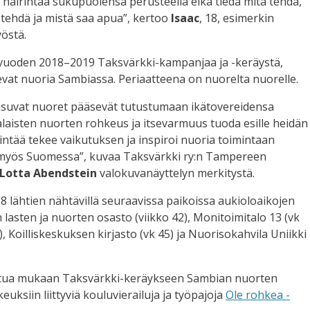
i häirintää sukupuolensa perusteella eikä tiedä mitä tehdä,
ehdä ja mistä saa apua”, kertoo
Isaac
, 18, esimerkin
östä.
vuoden 2018–2019 Taksvärkki-kampanjaa ja -keräystä,
vat nuoria Sambiassa. Periaatteena on nuorelta nuorelle.
asuvat nuoret pääsevät tutustumaan ikätovereidensa
laisten nuorten rohkeus ja itsevarmuus tuoda esille heidän
intää tekee vaikutuksen ja inspiroi nuoria toimintaan
myös Suomessa”, kuvaa Taksvärkki ry:n Tampereen
Lotta Abendstein
valokuvanäyttelyn merkitystä.
8 lähtien nähtävillä seuraavissa paikoissa aukioloaikojen
 lasten ja nuorten osasto (viikko 42), Monitoimitalo 13 (vk
), Koilliskeskuksen kirjasto (vk 45) ja Nuorisokahvila Uniikki
autua mukaan Taksvärkki-keräykseen Sambian nuorten
keuksiin liittyviä kouluvierailuja ja työpajoja
Ole rohkea -