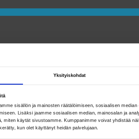
Yksityiskohdat
itä
mme sisällön ja mainosten räätälöimiseen, sosiaalisen median
inta syrjintää vastaan
iseen. Lisäksi jaamme sosiaalisen median, mainosalan ja analy
, miten käytät sivustoamme. Kumppanimme voivat yhdistää näitä t
n kerätty, kun olet käyttänyt heidän palvelujaan.
ttelyn aiheena