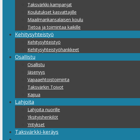
Taksvärkki-kampanjat
Koulutukset kasvattajille
Maailmankansalaisen koulu
Tietoa ja toimintaa kaikille
Kehitysyhteistyö
Kehitysyhteistyö
Kehitysyhteistyöhankkeet
Osallistu
Osallistu
Jäsenyys
Vapaaehtoistoiminta
Taksvärkin Toivot
Kapua
Lahjoita
Lahjoita nuorille
Yksityishenkilöt
Yritykset
Taksvärkki-keräys