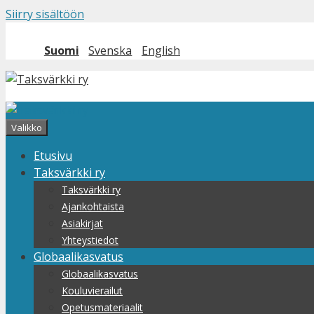
Siirry sisältöön
Suomi
Svenska
English
Valikko
Etusivu
Taksvärkki ry
Taksvärkki ry
Ajankohtaista
Asiakirjat
Yhteystiedot
Globaalikasvatus
Globaalikasvatus
Kouluvierailut
Opetusmateriaalit