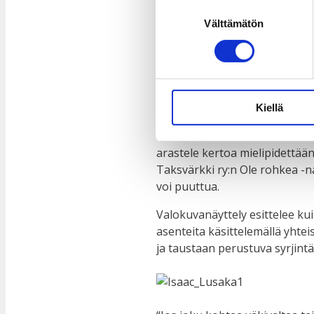
Suostumuksen
Välttämätön
valinta
29.10.2020
15.10.2018
Taksvärkki ry:n Ole rohkea! -
yhdenvertaisuuden puolesta S
esillä eri tiloissa Tampereella.
Kiellä
”Sinulla on oikeus tehdä mitä 
arastele kertoa mielipidettään
Taksvärkki ry:n Ole rohkea -n
voi puuttua.
Valokuvanäyttely esittelee k
asenteita käsittelemällä yhte
ja taustaan perustuva syrjintä