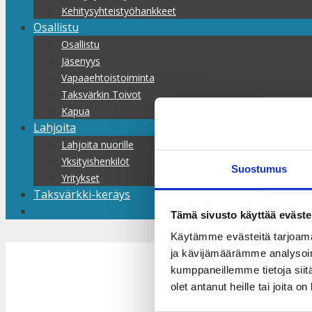
Kehitysyhteistyöhankkeet
Osallistu
Osallistu
Jäsenyys
Vapaaehtoistoiminta
Taksvärkin Toivot
Kapua
Lahjoita
Lahjoita nuorille
Yksityishenkilöt
Suostumus
Yritykset
Taksvärkki-keräys
Tämä sivusto käyttää eväste
Käytämme evästeitä tarjoama
Nuorten toim
ja kävijämäärämme analysoim
kumppaneillemme tietoja siitä
olet antanut heille tai joita o
valokuvanäy