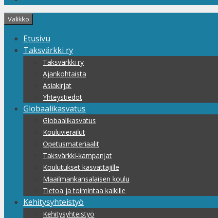
Valikko
Etusivu
Taksvärkki ry
Taksvärkki ry
Ajankohtaista
Asiakirjat
Yhteystiedot
Globaalikasvatus
Globaalikasvatus
Kouluvierailut
Opetusmateriaalit
Taksvärkki-kampanjat
Koulutukset kasvattajille
Maailmankansalaisen koulu
Tietoa ja toimintaa kaikille
Kehitysyhteistyö
Kehitysyhteistyö