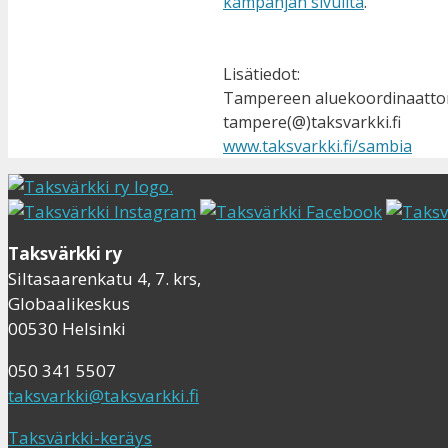
kampanjan sivuilta
.
Lisätiedot:
Tampereen aluekoordinaattori
tampere(@)taksvarkki.fi
www.taksvarkki.fi/sambia
Taksvärkki ry
Siltasaarenkatu 4, 7. krs,
Globaalikeskus
00530 Helsinki
050 341 5507
taksvarkki@taksvarkki.fi
Taksvärkki-keräys