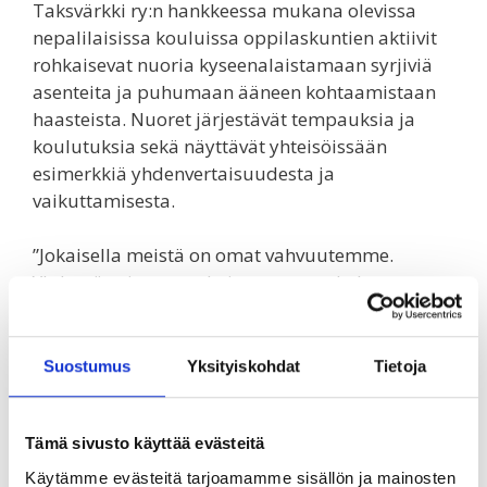
Taksvärkki ry:n hankkeessa mukana olevissa
nepalilaisissa kouluissa oppilaskuntien aktiivit
rohkaisevat nuoria kyseenalaistamaan syrjiviä
asenteita ja puhumaan ääneen kohtaamistaan
haasteista. Nuoret järjestävät tempauksia ja
koulutuksia sekä näyttävät yhteisöissään
esimerkkiä yhdenvertaisuudesta ja
vaikuttamisesta.
”Jokaisella meistä on omat vahvuutemme.
Yhdessä voimme ratkaista nuorten kohtaamat
ongelmat”, toteaa Chandani, 17, joka käy
peruskoulun viimeistä luokkaa ja toimii
koulunsa oppilaskunnan hallituksen
Suostumus
Yksityiskohdat
Tietoja
puheenjohtajana.
Chandani ja muut oppilaskunnan jäsenet ovat
Tämä sivusto käyttää evästeitä
puuttuneet kuukautisiin liittyvään syrjintään ja
Käytämme evästeitä tarjoamamme sisällön ja mainosten