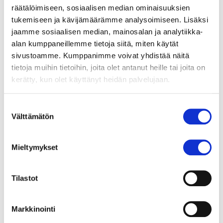
huomanneet vaikutuksen koulussaan.
räätälöimiseen, sosiaalisen median ominaisuuksien
”Kuukautiset ovat vaiettu aihe Nepalissa. Kun
tukemiseen ja kävijämäärämme analysoimiseen. Lisäksi
meillä ei vielä ollut lepohuonetta tai tyttöjen
jaamme sosiaalisen median, mainosalan ja analytiikka-
vessaa, tytöt yleensä lähtivät koulusta kotiin heti,
alan kumppaneillemme tietoja siitä, miten käytät
kun kuukautiset alkoivat.”
sivustoamme. Kumppanimme voivat yhdistää näitä
tietoja muihin tietoihin, joita olet antanut heille tai joita on
kerätty, kun olet käyttänyt heidän palvelujaan.
Taksvärkki-kampanja Mielen vapaus on
Suostumuksen
Välttämätön
käynnissä toukokuuhun 2020 asti.
valinta
Osallistuessaan Taksvärkkikeräykseen koulu voi
järjestää Taksvärkkipäivän milloin tahansa
Mieltymykset
lukuvuoden aikana. Halutessaan syventyä
kampanjan teemoihin lapsen oikeuksista,
Tilastot
yhdenvertaisuudesta ja nuorten vaikuttamisesta
voivat opettajat myös tilata maksutta
toiminnallisia työpajoja sekä
Markkinointi
globaalikasvatusmateriaaleja
suomen- ja