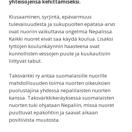
yhteisöjensä kehittämiseksi.
Kiusaaminen, syrjintä, epävarmuus
tulevaisuudesta ja sukupuolten epätasa-arvo
ovat nuoriin vaikuttavia ongelmia Nepalissa.
Kaikki nuoret eivät saa käydä koulua. Lisäksi
tyttöjen koulunkäynnin haasteena ovat
kunnollisten vessojen puute ja kuukautisiin
liittyvät tabut.
Taksvärkki ry antaa suomalaisille nuorille
mahdollisuuden toimia nuorten oikeuksien
puolustajina yhdessä nepalilaisten nuorten
kanssa. Taksvärkkikeräyksessä suomalaisten
nuorten tuki ohjataan Nepaliin, missä nuoret
puuttuvat epäkohtiin ja saavat aikaan
positiivista muutosta.