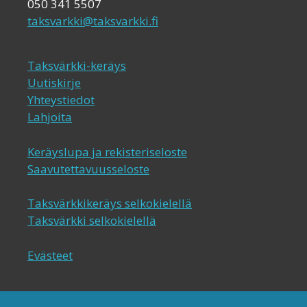
050 341 5507
taksvarkki@taksvarkki.fi
Taksvärkki-keräys
Uutiskirje
Yhteystiedot
Lahjoita
Keräyslupa ja rekisteriseloste
Saavutettavuusseloste
Taksvärkkikeräys selkokielellä
Taksvärkki selkokielellä
Evästeet