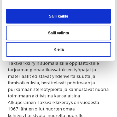
ruotsinkielisinä.
Salli kaikki
Mielen vapaus -kampanjan suojelija on entinen
Taksvärkkitoimikunnan puheenjohtaja ja
Taksvärkki ry:n kunniajäsen presidentti Tarja
Salli valinta
Halonen.
Taksvärkki ry on kehitysyhteistyön ja
Kiellä
globaalikasvatuksen asiantuntijajärjestö.
Taksvärkki ry:n suomalaisille oppilaitoksille
tarjoamat globaalikasvatuksen työpajat ja
materiaalit edistävät yhdenvertaisuutta ja
ihmisoikeuksia, herättelevät pohtimaan ja
purkamaan stereotypioita ja kannustavat nuoria
toimimaan aktiivisina kansalaisina.
Alkuperäinen Taksvärkkikeräys on vuodesta
1967 lähtien ollut nuorten omaa
kehitysyhteistyötä, nuorelta nuorelle.