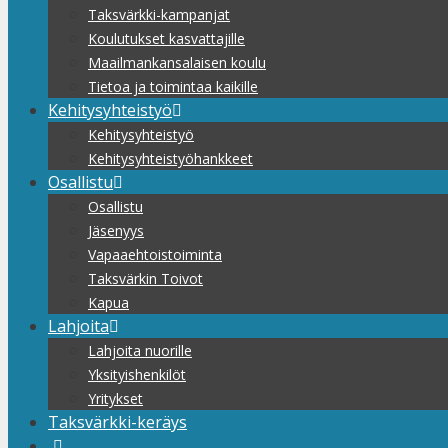
Taksvärkki-kampanjat
Koulutukset kasvattajille
Maailmankansalaisen koulu
Tietoa ja toimintaa kaikille
Kehitysyhteistyö
Kehitysyhteistyö
Kehitysyhteistyöhankkeet
Osallistu
Osallistu
Jäsenyys
Vapaaehtoistoiminta
Taksvärkin Toivot
Kapua
Lahjoita
Lahjoita nuorille
Yksityishenkilöt
Yritykset
Taksvärkki-keräys