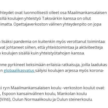
hteydet ovat luonnollisesti olleet osa Maailmankansalaisen
sillä koulujen yhteistyö Taksvärkin kanssa on ollut
imatta. Opettajaverkoston välinen yhteydenpito on jopa
lisäksi pandemia on kuitenkin myös verottanut toimintaa:
t johtaneet siihen, että yhteistoimintaa ja aktiviteetteja
koulujen sisällä kuin yhteistyötahojen kanssa.
e pyrkineet keksimään erilaisia ratkaisuja, joilla laadukas
en
globaalikasvatus
säilyisi koulujen arjessa myös korona-
 ry:n Maailmankansalaisen koulu -verkoston koulut ovat:
, Espoon kansainvälinen koulu, Mankolan koulu
(Vihti), Oulun Normaalikoulu ja Oulun steinerkoulu.