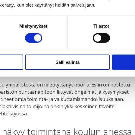
n kerätty, kun olet käyttänyt heidän palvelujaan.
 ja tasa-arvokysymykset ovat
Mieltymykset
Tilastot
ulun ryhmät ovat itse suunnitelleet toimintaansa
 nostaneet esiin heille tärkeitä ja innostavia teemoja.
Salli valinta
 yhdenvertaisuus ja tasa-arvo. Oppilaat ovatkin käsitelleet
mistöjen oikeuksia, rasismia ja antirasismia.
 ympäristöstä on mietityttänyt nuoria. Esiin on nostettu
äristön puhtaanapitoon liittyvät ongelmat ja kysymykset.
htineet omia toiminta- ja vaikuttamismahdollisuuksiaan.
aktiivisina toimijoina onkin yksi keskeinen tavoite
hteistyössä.
 näkyy toimintana koulun arjessa