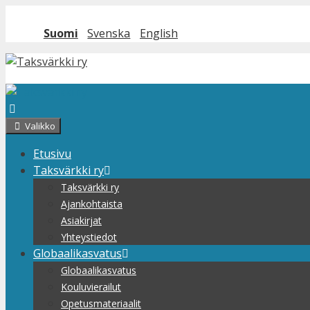
Siirry sisältöön
Suomi
Svenska
English
Valikko
Etusivu
Taksvärkki ry
Taksvärkki ry
Ajankohtaista
Asiakirjat
Yhteystiedot
Globaalikasvatus
Globaalikasvatus
Kouluvierailut
Opetusmateriaalit