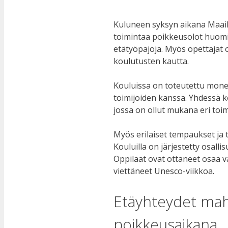
Kuluneen syksyn aikana Maail
toimintaa poikkeusolot huomio
etätyöpajoja. Myös opettajat
koulutusten kautta.
Kouluissa on toteutettu monenl
toimijoiden kanssa. Yhdessä 
jossa on ollut mukana eri toim
Myös erilaiset tempaukset ja 
Kouluilla on järjestetty osall
Oppilaat ovat ottaneet osaa 
viettäneet Unesco-viikkoa.
Etäyhteydet mahd
poikkeusaikana