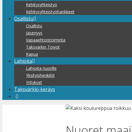
Kehitysyhteistyö
Kehitysyhteistyöhankkeet
Osallistu
Osallistu
Jäsenyys
Vapaaehtoistoiminta
Taksvärkin Toivot
Kapua
Lahjoita
Lahjoita nuorille
Yksityishenkilöt
Yritykset
Taksvärkki-keräys
Nuoret maai