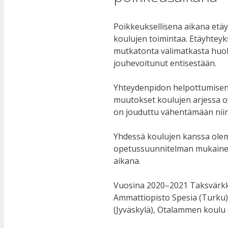
Poikkeuksellisena aikana etäy
koulujen toimintaa. Etäyhteyk
mutkatonta välimatkasta huol
jouhevoitunut entisestään.
Yhteydenpidon helpottumisen 
muutokset koulujen arjessa ova
on jouduttu vähentämään niin 
Yhdessä koulujen kanssa olemm
opetussuunnitelman mukain
aikana.
Vuosina 2020–2021 Taksvärkki
Ammattiopisto Spesia (Turku)
(Jyväskylä), Otalammen koulu 