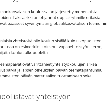
mankansalaisen kouluissa on järjestetty monenlaista
iden. Taksvärkki on ohjannut oppilasryhmille erilaisia
 ovat päässeet syventymään globaalikasvatuksen teemoihin
aisia yhteistöitä niin koulun sisällä kuin ulkopuolisten
koulussa on esimerkiksi toiminut vapaaehtoistyön kerho,
ijoita koulun ulkopuolelta.
teemapäivät ovat värittäneet yhteistyökoulujen arkea.
isuuspäiviä ja lapsen oikeuksien päivän teematapahtumia.
vammaisten päivän materiaalien tuottamiseen sekä
ollistavat yhteistyön