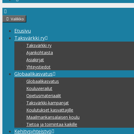
Valikko
Etusivu
Taksvärkki ry
Taksvärkki ry
Ajankohtaista
Asiakirjat
Yhteystiedot
Globaalikasvatus
Globaalikasvatus
Kouluvierailut
Opetusmateriaalit
Taksvärkki-kampanjat
Koulutukset kasvattajille
Maailmankansalaisen koulu
Tietoa ja toimintaa kaikille
Kehitysyhteistyö