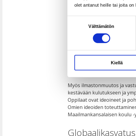
olet antanut heille tai joita o
Yhdenvertaisuus-
Suostumuksen
Välttämätön
valinta
nuorille tärkeitä
Useat Maailmankansalaisen ko
lukuvuoden ajalle. Nuoret ovat
Kiellä
Suosituiksi teemoiksi nousivat
työpajoissa esimerkiksi vähem
Myös ilmastonmuutos ja vastuu
kestävään kulutukseen ja ymp
Oppilaat ovat ideoineet ja po
Omien ideoiden toteuttaminen 
Maailmankansalaisen koulu -y
Globaalikasvatus