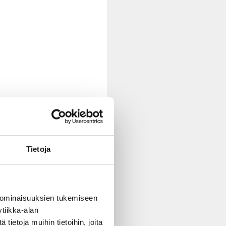
Tietoja
 ominaisuuksien tukemiseen
tiikka-alan
ietoja muihin tietoihin, joita