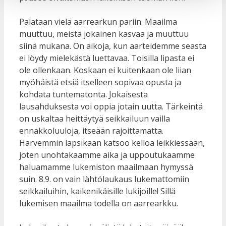
Palataan vielä aarrearkun pariin. Maailma
muuttuu, meistä jokainen kasvaa ja muuttuu
siinä mukana. On aikoja, kun aarteidemme seasta
ei löydy mielekästä luettavaa. Toisilla lipasta ei
ole ollenkaan. Koskaan ei kuitenkaan ole liian
myöhäistä etsiä itselleen sopivaa opusta ja
kohdata tuntematonta. Jokaisesta
lausahduksesta voi oppia jotain uutta. Tärkeintä
on uskaltaa heittäytyä seikkailuun vailla
ennakkoluuloja, itseään rajoittamatta.
Harvemmin lapsikaan katsoo kelloa leikkiessään,
joten unohtakaamme aika ja uppoutukaamme
haluamamme lukemiston maailmaan hymyssä
suin. 8.9. on vain lähtölaukaus lukemattomiin
seikkailuihin, kaikenikäisille lukijoille! Sillä
lukemisen maailma todella on aarrearkku.