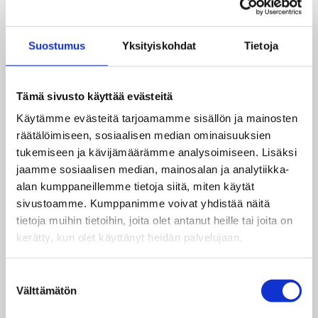
hypistelemällä. Matkalla arjen aherrukseen
saattaa hyvinkin osua silmään sanataidetta
Suostumus
Yksityiskohdat
Tietoja
sisältävä mainos, uutinen tai some-päivitys.
Ruokakaupassa tavaamme muropaketin kyljestä
sen ainesosia ja pohdimme, pääseekö paketti
Tämä sivusto käyttää evästeitä
kanssamme kotiin asti. Päivän mittaan tällaisia
kohtaamisia tulee kymmeniä ellei satoja, jos vain
Käytämme evästeitä tarjoamamme sisällön ja mainosten
pidämme silmät auki ja luemme eteemme
räätälöimiseen, sosiaalisen median ominaisuuksien
aukeavaa näkymää.
tukemiseen ja kävijämäärämme analysoimiseen. Lisäksi
jaamme sosiaalisen median, mainosalan ja analytiikka-
Mikä näitä kaikkia kohtaamisia sitten yhdistää?
alan kumppaneillemme tietoja siitä, miten käytät
Tuo kuuluisa
lukutaito
. Niin yksinkertainen,
sivustoamme. Kumppanimme voivat yhdistää näitä
monille kenties itsestään selvä asia, jota ilman
tietoja muihin tietoihin, joita olet antanut heille tai joita on
arkemme ja käsityksemme maailmasta kapenisi
kerätty, kun olet käyttänyt heidän palvelujaan.
huomattavasti. Jotta kaikilla lapsilla ja nuorilla
olisi samat mahdollisuudet pysyä perässä sekä
Suostumuksen
ruokakaupassa että uutispalveluiden äärellä, on
Välttämätön
valinta
heidän lukutaitoaan tuettava hyvissä ajoin lapsen
kehityskaarta. Se vaikuttaa paitsi osallistumiseen