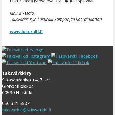
Lukurikasta kansainvälistä lukutaitopäivää!
Janina Vesala
Taksvärkki ry:n Lukuralli-kampanjan koordinaattori
www.lukuralli.fi
Taksvärkki ry
Siltasaarenkatu 4, 7. krs,
Globaalikeskus
00530 Helsinki
050 341 5507
taksvarkki@taksvarkki.fi