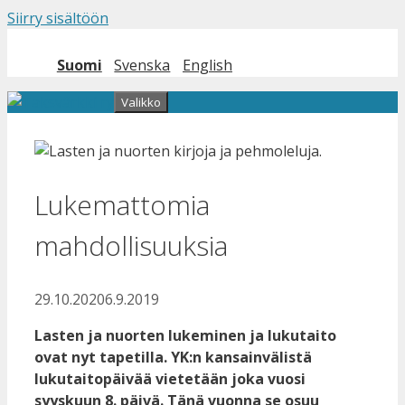
Siirry sisältöön
Suomi
Svenska
English
Valikko
Lukemattomia
mahdollisuuksia
29.10.2020
6.9.2019
Lasten ja nuorten lukeminen ja lukutaito
ovat nyt tapetilla. YK:n kansainvälistä
lukutaitopäivää vietetään joka vuosi
syyskuun 8. päivä. Tänä vuonna se osuu