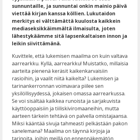
sunnuntaille, ja sunnuntai onkin mainio päivä
viettää kirjan kanssa köllien. Lukutaidon
merkitys ei välttämättä kuulosta kaikkein
mediaseksikkäimmältä ilmaisulta, joten
lähestykäämme sitä lapsenkaltaisen innon ja
leikin siivittämänä.
Kuvittele, että lukemisen maailma on kuin valtava
aarrearkku. Kyllä, aarrearkku! Muistatko, millaisia
aarteita pienenä keräsit kaikenkarvaisiin
rasioihin, ja vaalit niitä kaikelta? Lukemisen ja
tarinankerronnan voimavara piilee sen
yksilöllisyydessä, jokaisen omassa aarrearkussa.
Se voi sisältää kaikkea runoista ja sarjakuvista
käyttöoppaisiin ja tiiliskiviromaaneihin, mutta
aarteen tärkein tehtävä on palvella omistajaansa.
Miksi kääntää sivuja tahmeasti pelkästään pakon
sanelemana? Maailma on täynnä kirjoja ja
tarinoita, joihin meillä on ennennäkemätön