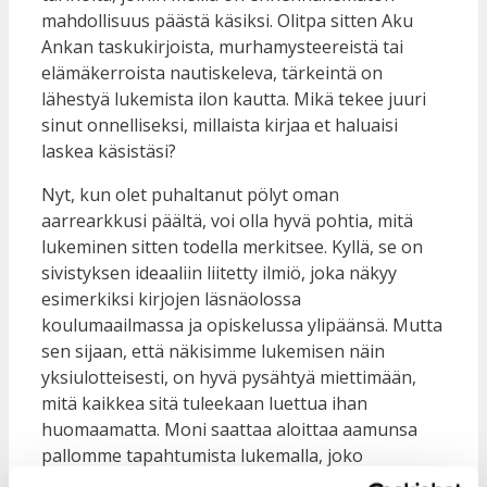
mahdollisuus päästä käsiksi. Olitpa sitten Aku
Ankan taskukirjoista, murhamysteereistä tai
elämäkerroista nautiskeleva, tärkeintä on
lähestyä lukemista ilon kautta. Mikä tekee juuri
sinut onnelliseksi, millaista kirjaa et haluaisi
laskea käsistäsi?
Nyt, kun olet puhaltanut pölyt oman
aarrearkkusi päältä, voi olla hyvä pohtia, mitä
lukeminen sitten todella merkitsee. Kyllä, se on
sivistyksen ideaaliin liitetty ilmiö, joka näkyy
esimerkiksi kirjojen läsnäolossa
koulumaailmassa ja opiskelussa ylipäänsä. Mutta
sen sijaan, että näkisimme lukemisen näin
yksiulotteisesti, on hyvä pysähtyä miettimään,
mitä kaikkea sitä tuleekaan luettua ihan
huomaamatta. Moni saattaa aloittaa aamunsa
pallomme tapahtumista lukemalla, joko
digitaalisesti tai paperista versiota