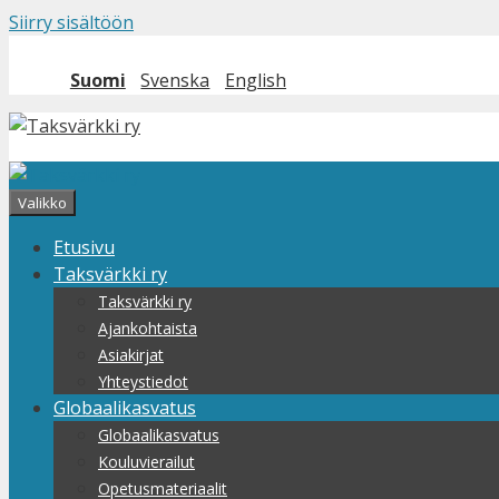
Siirry sisältöön
Suomi
Svenska
English
Valikko
Etusivu
Taksvärkki ry
Taksvärkki ry
Ajankohtaista
Asiakirjat
Yhteystiedot
Globaalikasvatus
Globaalikasvatus
Kouluvierailut
Opetusmateriaalit