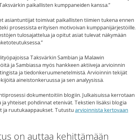
Taksvärkin paikallisten kumppaneiden kanssa.”
t asiantuntijat toimivat paikallisten tiimien tukena ennen
eki prosessista erityisen motivoivan kumppanijärjestöille.
stöjen tulosajattelua ja opitut asiat tulevat näkymään
ketoteutuksessa.”
aalityöpajoissa Taksvärkin Sambian ja Malawin
öitä ja Sambiassa myös hankkeen aktiiveja arvioinnin
ngista ja tiedonkeruumenetelmistä. Arvioinnin tekijät
ekijöitä aineistonkeruussa ja sen analyysissä.
ntiprosessi dokumentoitiin blogiin. Julkaisuissa kerrotaan
 ja yhteiset pohdinnat etenivät. Tekstien lisäksi blogia
set ja ruutukaappaukset. Tutustu
arvioinnista kertovaan
itus on auttaa kehittämään