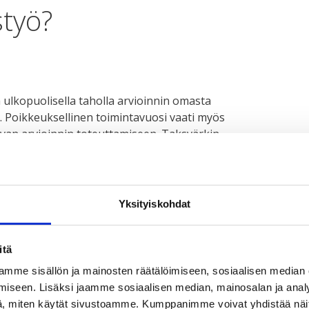
styö?
 ulkopuolisella taholla arvioinnin omasta
. Poikkeuksellinen toimintavuosi vaati myös
van arvioinnin toteuttamiseen. Taksvärkin
–2021 arviointi toteutettiin kesän ja syksyn 2020 aikana.
 Taksvärkin kehitysyhteistyöohjelma, erityisesti
ökulmasta. Tarkemmin perehdyttiin Malawin ja Sambian
Yksityiskohdat
ointia varten kerätyn kenttäaineiston kautta, muita
ssa olevien dokumenttien perusteella.
itä
sten käytettävyyttä työn sisältöjen ja työtapojen
mme sisällön ja mainosten räätälöimiseen, sosiaalisen median
evien vuosien suunnittelussa. Lisäksi korostettiin
iseen. Lisäksi jaamme sosiaalisen median, mainosalan ja analy
allistamista ohjelmassa aikaan saadun muutoksen
, miten käytät sivustoamme. Kumppanimme voivat yhdistää näitä t