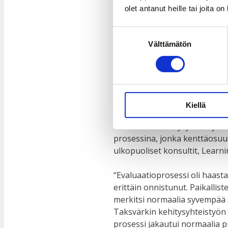
analysoinnissa.
olet antanut heille tai joita o
Korona muutti s
Suostumuksen
Välttämätön
valinta
Kehitysyhteistyön arviointi oli
päällä. Arviointia tekevien he
tavata eri toimijoita, nuoria j
pandemian myötä.
Kiellä
Taksvärkin kehitysyhteistyön a
prosessina, jonka kenttäosuude
ulkopuoliset konsultit, Learn
“Evaluaatioprosessi oli haast
erittäin onnistunut. Paikalli
merkitsi normaalia syvempää s
Taksvärkin kehitysyhteistyön
prosessi jakautui normaalia pi