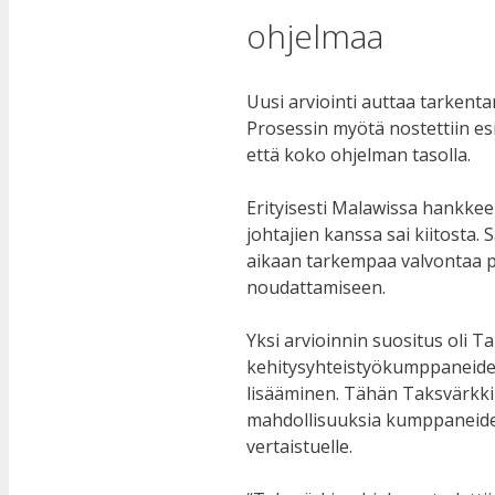
ohjelmaa
Uusi arviointi auttaa tarkenta
Prosessin myötä nostettiin es
että koko ohjelman tasolla.
Erityisesti Malawissa hankkeen
johtajien kanssa sai kiitosta.
aikaan tarkempaa valvontaa pa
noudattamiseen.
Yksi arvioinnin suositus oli T
kehitysyhteistyökumppaneiden
lisääminen. Tähän Taksvärkki
mahdollisuuksia kumppaneiden 
vertaistuelle.