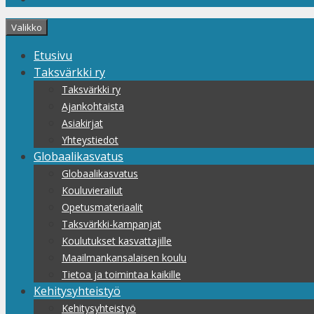
Valikko
Etusivu
Taksvärkki ry
Taksvärkki ry
Ajankohtaista
Asiakirjat
Yhteystiedot
Globaalikasvatus
Globaalikasvatus
Kouluvierailut
Opetusmateriaalit
Taksvärkki-kampanjat
Koulutukset kasvattajille
Maailmankansalaisen koulu
Tietoa ja toimintaa kaikille
Kehitysyhteistyö
Kehitysyhteistyö