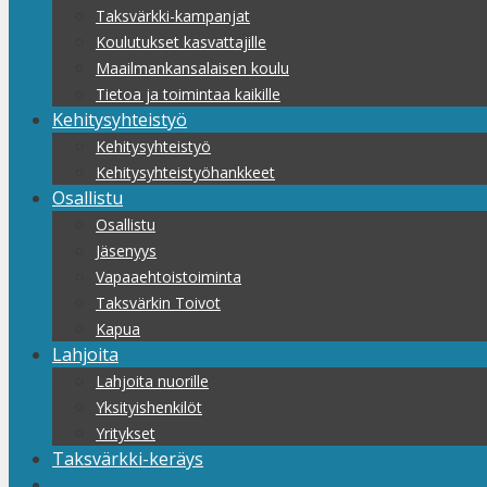
Taksvärkki-kampanjat
Koulutukset kasvattajille
Maailmankansalaisen koulu
Tietoa ja toimintaa kaikille
Kehitysyhteistyö
Kehitysyhteistyö
Kehitysyhteistyöhankkeet
Osallistu
Osallistu
Jäsenyys
Vapaaehtoistoiminta
Taksvärkin Toivot
Kapua
Lahjoita
Lahjoita nuorille
Yksityishenkilöt
Yritykset
Taksvärkki-keräys