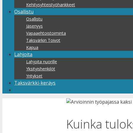
Kehitysyhteistyöhankkeet
Osallistu
Osallistu
Jäsenyys
Vapaaehtoistoiminta
Taksvärkin Toivot
Kapua
Lahjoita
Lahjoita nuorille
Yksityishenkilöt
Yritykset
Taksvärkki-keräys
Kuinka tulok