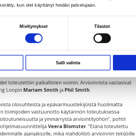
n kerätty, kun olet käyttänyt heidän palvelujaan.
uunnitelmat
Mieltymykset
Tilastot
 alun perin tarkoitus järjestää perinteisellä tavalla paikan
nkilöiden oli tarkoitus matkustaa Sambiaan ja Malawiin ja
a aikuisia. Suunnitelma kuitenkin muuttui covid-19-
Salli valinta
rviointi toteutui ensimmäistä kertaa etäfasilitoituna
t toteutettiin paikallisten voimin. Arvioinnista vastasivat
ing Loopin
Mariam Smith
ja
Phil Smith
.
avista olosuhteista ja epävarmuustekijöistä huolimatta
sten toimijoiden vastuunotto käytännön toteutuksessa
itoutuneisuutta ja ymmärrystä arviointityöhön”, pohtii
 ohjelmasuunnittelija
Veera Blomster
. “Etänä toteutettu
demmälle ajanjaksolle, mikä mahdollisti arvioinnin tekijöille