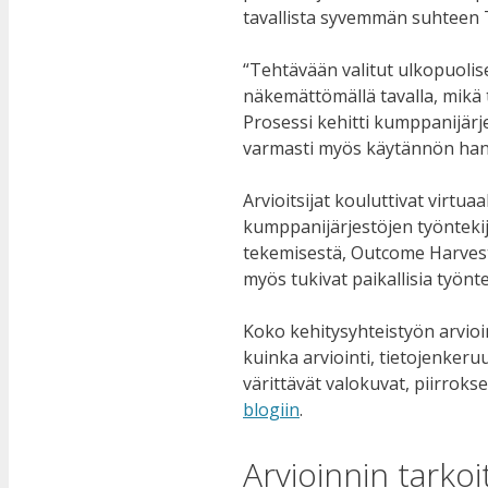
tavallista syvemmän suhteen 
“Tehtävään valitut ulkopuolise
näkemättömällä tavalla, mikä t
Prosessi kehitti kumppanijärje
varmasti myös käytännön han
Arvioitsijat kouluttivat virtu
kumppanijärjestöjen työntekij
tekemisestä, Outcome Harvesti
myös tukivat paikallisia työnt
Koko kehitysyhteistyön arvioi
kuinka arviointi, tietojenkeruu
värittävät valokuvat, piirrok
blogiin
.
Arvioinnin tarko