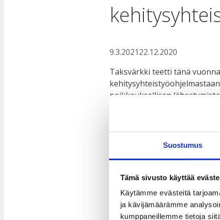
kehitysyhtei
9.3.2021
22.12.2020
Taksvärkki teetti tänä vuonna
kehitysyhteistyöohjelmastaan
poikkeuksellisen lähestymista
kehitysyhteistyöohjelman 2018
Tarkastelun kohteena oli koko
sosiaalisen osallisuuden näk
Suostumus
hankkeisiin työpajojen ja arvi
hankkeita tarkasteltiin olema
Tämä sivusto käyttää eväste
Arvioinnissa painotettiin tulo
Käytämme evästeitä tarjoama
kehittämiseen, erityisesti tul
ja kävijämäärämme analysoim
paikallisten sidosryhmien os
kumppaneillemme tietoja siitä