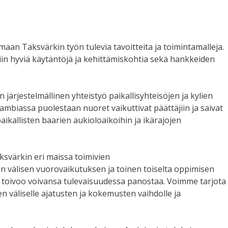
maan Taksvärkin työn tulevia tavoitteita ja toimintamalleja.
iin hyviä käytäntöjä ja kehittämiskohtia sekä hankkeiden
 järjestelmällinen yhteistyö paikallisyhteisöjen ja kylien
 Sambiassa puolestaan nuoret vaikuttivat päättäjiin ja saivat
ikallisten baarien aukioloaikoihin ja ikärajojen
aksvärkin eri maissa toimivien
 välisen vuorovaikutuksen ja toinen toiselta oppimisen
 toivoo voivansa tulevaisuudessa panostaa. Voimme tarjota
väliselle ajatusten ja kokemusten vaihdolle ja