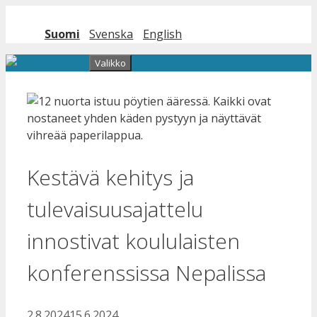
Siirry sisältöön
Suomi
Svenska
English
Valikko
Kestävä kehitys ja
tulevaisuusajattelu
innostivat koululaisten
konferenssissa Nepalissa
2.8.2024
15.6.2024