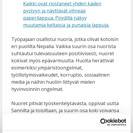
Työpajaan osallistui nuoria, jotka olivat kotoisin
eri puolilta Nepalia. Vaikka suurin osa nuorista
suhtautui tulevaisuuteen positiivisesti, nuoret
kokivat myös epävarmuutta. Huolta herättivät
esimerkiksi ympäristöongelmat,
työllistymisvaikeudet, korruptio, sosiaalinen
media ja näihin huoliin liittyvät mielen
hyvinvoinnin ongelmat.
Nuoret pitivät työskentelytavasta, oppivat uutta
Sannilta ja toisiltaan, ja suurin osa koki voivansa
ilmasta ajatuksensa työpajan aikana. Työpajassa
nuoret kokivat myös oivalluksia siitä, että heillä
on mahdollisuuksia vaikuttaa tulevaisuuteen.