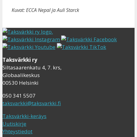
Kuvat: ECCA Nepal ja Auli Starck
Taksvärkki ry
Siltasaarenkatu 4, 7. krs,
Globaalikeskus
00530 Helsinki
050 341 5507
taksvarkki@taksvarkki.fi
Taksvärkki-keräys
Uutiskirje
Yhteystiedot