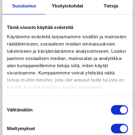
Suostumus
Yksityiskohdat
Tietoja
Tämä sivusto käyttää evästeitä
Käytämme evästeitä tarjoamamme sisällön ja mainosten
räätälöimiseen, sosiaalisen median ominaisuuksien
tukemiseen ja kävijämäärämme analysoimiseen. Lisäksi
jaamme sosiaalisen median, mainosalan ja analytiikka-
alan kumppaneillemme tietoja siitä, miten käytät
sivustoamme. Kumppanimme voivat yhdistää näitä
Kestävä kehitys on myös
tietoja muihin tietoihin, joita olet antanut heille tai joita on
kerätty, kun olet käyttänyt heidän palvelujaan.
ympäristön suojelua
Suostumuksen
ECCA:n toiminnanjohtaja
Yogendra Chitrakarin
Välttämätön
valinta
ohjaamassa työpajassa pohdittiin luonnon- ja
kulttuuriperintöjen merkitystä ja ideoitiin
koululaisten mahdollisuuksia suojella
Mieltymykset