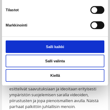
perintökohteita. Näistä saatiin käytännön
tuntumaa myös konferenssin retkipäivänä
Tilastot
tutustumalla
Godawarin elävään laboratorioon
sekä UNESCOn maailmanperintökohteeseen
Bhaktapurissa.
Markkinointi
Salli kaikki
Salli valinta
Kiellä
Konferenssin aikana oppilaskuntien nuoret myös
esittelivät saavutuksiaan ja ideoitaan erityisesti
ympäristön suojelemisen saralla videoiden,
piirustusten ja jopa pienoismallien avulla. Näistä
parhaat palkittiin juhlallisin menoin.