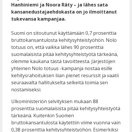
Hanhiniemi ja Noora Räty – ja lähes sata
kansanedustajaehdokasta on jo ilmoittanut
tukevansa kampanjaa.
Suomi on sitoutunut käyttämään 0,7 prosenttia
bruttokansantulosta kehitysyhteistyöhön. Nolo
totuus on, että vaikka lähes 90 prosenttia
suomalaisista pitää kehitysyhteistyötä tärkeänä,
olemme kaukana tästä tavoitteesta. Järjestöjen
yhteinen Nolo totuus -kampanja nostaa esille
kehitysrahoituksen liian pienet resurssit ja vaatii
seuraavalta hallitukselta selkeitä toimia sen
nostamiseksi.
Ulkoministeriön selvityksen mukaan 88
prosenttia suomalaisista pitää kehitysyhteistyötä
tärkeänä. Kuitenkin Suomen
bruttokansantulosta käytettiin viime vuonna vain
0,38 prosenttia kehitysyhteistyöhön. Esimerkiksi