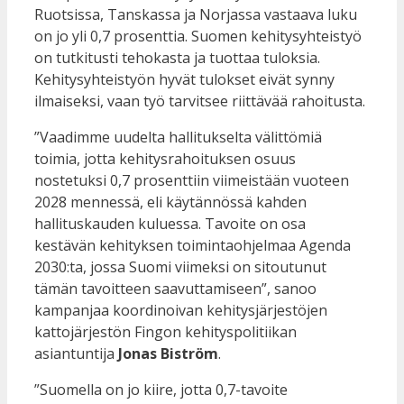
Ruotsissa, Tanskassa ja Norjassa vastaava luku
on jo yli 0,7 prosenttia. Suomen kehitysyhteistyö
on tutkitusti tehokasta ja tuottaa tuloksia.
Kehitysyhteistyön hyvät tulokset eivät synny
ilmaiseksi, vaan työ tarvitsee riittävää rahoitusta.
”Vaadimme uudelta hallitukselta välittömiä
toimia, jotta kehitysrahoituksen osuus
nostetuksi 0,7 prosenttiin viimeistään vuoteen
2028 mennessä, eli käytännössä kahden
hallituskauden kuluessa. Tavoite on osa
kestävän kehityksen toimintaohjelmaa Agenda
2030:ta, jossa Suomi viimeksi on sitoutunut
tämän tavoitteen saavuttamiseen”, sanoo
kampanjaa koordinoivan kehitysjärjestöjen
kattojärjestön Fingon kehityspolitiikan
asiantuntija
Jonas Biström
.
”Suomella on jo kiire, jotta 0,7-tavoite