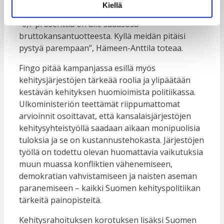
Jarmo Mäkinen
.
Kiellä
”0,7 prosenttia on alle sadasosa
bruttokansantuotteesta. Kyllä meidän pitäisi
pystyä parempaan”, Hämeen-Anttila toteaa.
Fingo pitää kampanjassa esillä myös
kehitysjärjestöjen tärkeää roolia ja ylipäätään
kestävän kehityksen huomioimista politiikassa.
Ulkoministeriön teettämät riippumattomat
arvioinnit osoittavat, että kansalaisjärjestöjen
kehitysyhteistyöllä saadaan aikaan monipuolisia
tuloksia ja se on kustannustehokasta. Järjestöjen
työllä on todettu olevan huomattavia vaikutuksia
muun muassa konfliktien vähenemiseen,
demokratian vahvistamiseen ja naisten aseman
paranemiseen – kaikki Suomen kehityspolitiikan
tärkeitä painopisteitä.
Kehitysrahoituksen korotuksen lisäksi Suomen