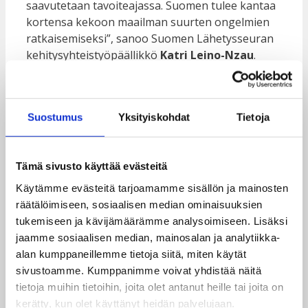
saavutetaan tavoiteajassa. Suomen tulee kantaa
kortensa kekoon maailman suurten ongelmien
ratkaisemiseksi”, sanoo Suomen Lähetysseuran
kehitysyhteistyöpäällikkö
Katri Leino-Nzau
.
Kaikki nykyiset eduskuntapuolueet ovat
ilmoittaneet tukevansa kehitysyhteistyön 0,7-
tavoitteen saavuttamista sinisiä ja
Suostumus
Yksityiskohdat
Tietoja
perussuomalaisia lukuun ottamatta. Lisäksi
tähän mennessä yli yhdeksänkymmentä
kansanedustajaehdokasta on halunnut erikseen
Tämä sivusto käyttää evästeitä
asettua omilla kasvoillaan tukemaan Nolo totuus
Käytämme evästeitä tarjoamamme sisällön ja mainosten
-kampanjaa. Katso kampanjaa tukevien
räätälöimiseen, sosiaalisen median ominaisuuksien
henkilöiden ajatuksia kehitysrahoituksesta sekä
tukemiseen ja kävijämäärämme analysoimiseen. Lisäksi
lista mukana olevista poliitikoista
Nolo totuus -
jaamme sosiaalisen median, mainosalan ja analytiikka-
sivustolta
.
alan kumppaneillemme tietoja siitä, miten käytät
sivustoamme. Kumppanimme voivat yhdistää näitä
Julkisuuden henkilöt ja poliitikot yli
tietoja muihin tietoihin, joita olet antanut heille tai joita on
puoluerajojen vaativat muutosta
kerätty, kun olet käyttänyt heidän palvelujaan.