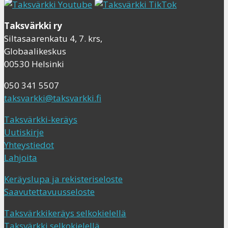
Taksvärkki ry
Siltasaarenkatu 4, 7. krs,
Globaalikeskus
00530 Helsinki
050 341 5507
taksvarkki@taksvarkki.fi
Taksvärkki-keräys
Uutiskirje
Yhteystiedot
Lahjoita
Keräyslupa ja rekisteriseloste
Saavutettavuusseloste
Taksvärkkikeräys selkokielellä
Taksvärkki selkokielellä