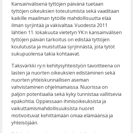
Kansainvälisenä tyttöjen päivänä tuetaan
tyttöjen oikeuksien toteutumista sekä vaaditaan
kaikille maailman tytöille mahdollisuutta elää
ilman syrjintää ja väkivaltaa. Vuodesta 2011
lähtien 11. lokakuuta vietetyn YK:n kansainvälisen
tyttöjen päivän tarkoitus on edistää tyttöjen
koulutusta ja muistuttaa syrjinnästä, jota tytöt
sukupuolensa takia kohtaavat.
Taksvärkki ry:n kehitysyhteistyön tavoitteena on
lasten ja nuorten oikeuksien edistäminen sekä
nuorten yhteiskunnallisen aseman
vahvistaminen ohjelmamaissa. Nuorissa on
paljon potentiaalia sekä kyky tunnistaa vallitsevia
epäkohtia. Oppiessaan ihmisoikeuksista ja
vaikuttamismahdollisuuksista nuoret
motivoituvat kehittämään omaa elämäänsä ja
yhteisöjään.