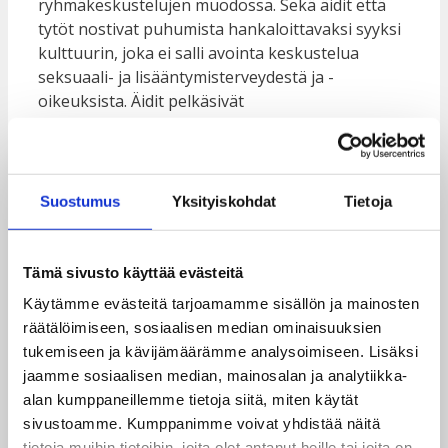
ryhmäkeskustelujen muodossa. Sekä äidit että
tytöt nostivat puhumista hankaloittavaksi syyksi
kulttuurin, joka ei salli avointa keskustelua
seksuaali- ja lisääntymisterveydestä ja -
oikeuksista. Äidit pelkäsivät
lisääntymisterveydestä puhumisen myös
rohkaisevan seksuaaliseen aktiivisuuteen.Tytöt
puolestaan välttelevät aihetta leimaantumisen
vuoksi ja kertoivat kääntyvänsä mieluummin
Suostumus
Yksityiskohdat
Tietoja
ystävien puoleen tietoa etsiessään. Äidit kokivat
omat tietonsa puutteellisiksi ja tyttärien
neuvomisen haastavaksi.
Tämä sivusto käyttää evästeitä
Käytämme evästeitä tarjoamamme sisällön ja mainosten
”Malawissa vanhemmat ja yhteisöt
räätälöimiseen, sosiaalisen median ominaisuuksien
rakentavat tyttölasten tulevaisuuden.
tukemiseen ja kävijämäärämme analysoimiseen. Lisäksi
Perinteisesti tyttöjen oikeutta
jaamme sosiaalisen median, mainosalan ja analytiikka-
koulutukseen ei suuresti ole
alan kumppaneillemme tietoja siitä, miten käytät
arvostettu.”
sivustoamme. Kumppanimme voivat yhdistää näitä
tietoja muihin tietoihin, joita olet antanut heille tai joita on