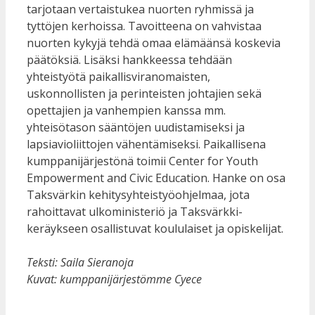
tarjotaan vertaistukea nuorten ryhmissä ja
tyttöjen kerhoissa. Tavoitteena on vahvistaa
nuorten kykyjä tehdä omaa elämäänsä koskevia
päätöksiä. Lisäksi hankkeessa tehdään
yhteistyötä paikallisviranomaisten,
uskonnollisten ja perinteisten johtajien sekä
opettajien ja vanhempien kanssa mm.
yhteisötason sääntöjen uudistamiseksi ja
lapsiavioliittojen vähentämiseksi. Paikallisena
kumppanijärjestönä toimii Center for Youth
Empowerment and Civic Education. Hanke on osa
Taksvärkin kehitysyhteistyöohjelmaa, jota
rahoittavat ulkoministeriö ja Taksvärkki-
keräykseen osallistuvat koululaiset ja opiskelijat.
Teksti: Saila Sieranoja
Kuvat: kumppanijärjestömme Cyece