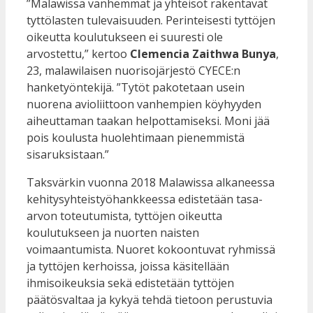
”Malawissa vanhemmat ja yhteisöt rakentavat
tyttölasten tulevaisuuden. Perinteisesti tyttöjen
oikeutta koulutukseen ei suuresti ole
arvostettu,” kertoo
Clemencia Zaithwa Bunya
,
23, malawilaisen nuorisojärjestö CYECE:n
hanketyöntekijä. ”Tytöt pakotetaan usein
nuorena avioliittoon vanhempien köyhyyden
aiheuttaman taakan helpottamiseksi. Moni jää
pois koulusta huolehtimaan pienemmistä
sisaruksistaan.”
Taksvärkin vuonna 2018 Malawissa alkaneessa
kehitysyhteistyöhankkeessa edistetään tasa-
arvon toteutumista, tyttöjen oikeutta
koulutukseen ja nuorten naisten
voimaantumista. Nuoret kokoontuvat ryhmissä
ja tyttöjen kerhoissa, joissa käsitellään
ihmisoikeuksia sekä edistetään tyttöjen
päätösvaltaa ja kykyä tehdä tietoon perustuvia