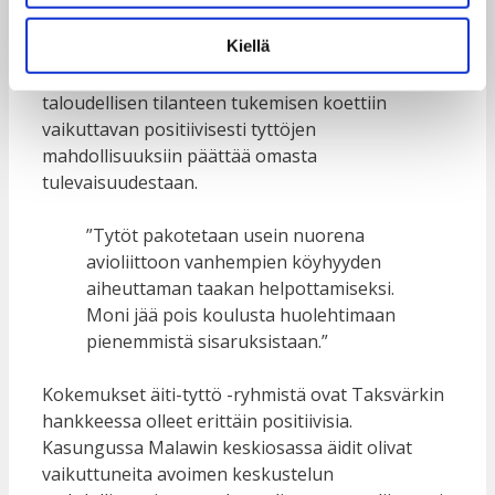
kohdistuvan väkivallan rankaisemiseksi nousivat
Kiellä
keskusteluissa esille. Myös äitien viikoittaisen
ajan järjestämisen keskustelulle ja vanhempien
taloudellisen tilanteen tukemisen koettiin
vaikuttavan positiivisesti tyttöjen
mahdollisuuksiin päättää omasta
tulevaisuudestaan.
”Tytöt pakotetaan usein nuorena
avioliittoon vanhempien köyhyyden
aiheuttaman taakan helpottamiseksi.
Moni jää pois koulusta huolehtimaan
pienemmistä sisaruksistaan.”
Kokemukset äiti-tyttö -ryhmistä ovat Taksvärkin
hankkeessa olleet erittäin positiivisia.
Kasungussa Malawin keskiosassa äidit olivat
vaikuttuneita avoimen keskustelun