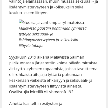
valintoja elämässään, muun muassa seksuaali- ja
lisääntymisterveyteen ja -oikeuksiin sekä
koulutukseen liittyen.
Malawissa päästiin pohtimaan ryhmissä
tyttöjen seksuaali- ja
lisääntymisterveyteen ja -oikeuksiin
liittyviä tabuja.
Syyskuun 2019 aikana Malawissa Saliman
piirikunnassa järjestettiin kolme päivän mittaista
äiti-tyttö -ryhmien tapaamista, joissa tavoitteena
oli rohkaista äitejä ja tyttäriä puhumaan
keskenään vaikeista ehkäisyyn ja seksuaali- ja
lisääntymisterveyteen liittyvistä aiheista.
Osallistujia leireillä oli yhteensä 192.
Aihetta käsiteltiin esitysten ja