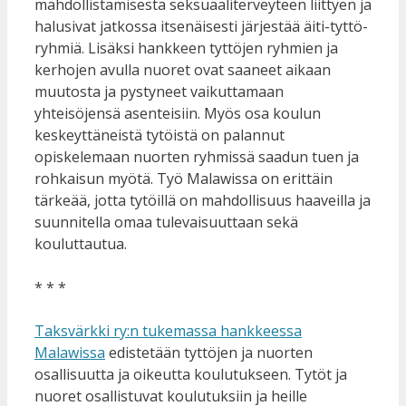
mahdollistamisesta seksuaaliterveyteen liittyen ja
halusivat jatkossa itsenäisesti järjestää äiti-tyttö-
ryhmiä. Lisäksi hankkeen tyttöjen ryhmien ja
kerhojen avulla nuoret ovat saaneet aikaan
muutosta ja pystyneet vaikuttamaan
yhteisöjensä asenteisiin. Myös osa koulun
keskeyttäneistä tytöistä on palannut
opiskelemaan nuorten ryhmissä saadun tuen ja
rohkaisun myötä. Työ Malawissa on erittäin
tärkeää, jotta tytöillä on mahdollisuus haaveilla ja
suunnitella omaa tulevaisuuttaan sekä
kouluttautua.
* * *
Taksvärkki ry:n tukemassa hankkeessa
Malawissa
edistetään tyttöjen ja nuorten
osallisuutta ja oikeutta koulutukseen. Tytöt ja
nuoret osallistuvat koulutuksiin ja heille