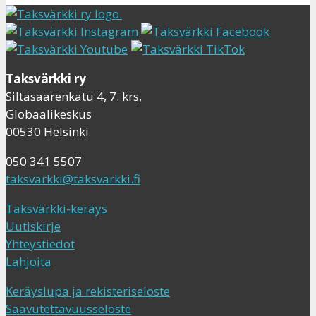
Taksvärkki ry
Siltasaarenkatu 4, 7. krs,
Globaalikeskus
00530 Helsinki
050 341 5507
taksvarkki@taksvarkki.fi
Taksvärkki-keräys
Uutiskirje
Yhteystiedot
Lahjoita
Keräyslupa ja rekisteriseloste
Saavutettavuusseloste