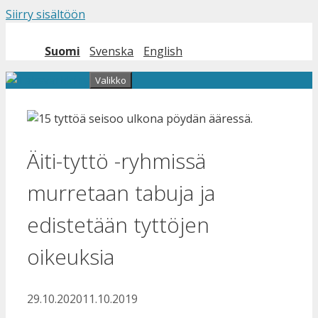
Siirry sisältöön
Suomi
Svenska
English
Valikko
Äiti-tyttö -ryhmissä
murretaan tabuja ja
edistetään tyttöjen
oikeuksia
29.10.2020
11.10.2019