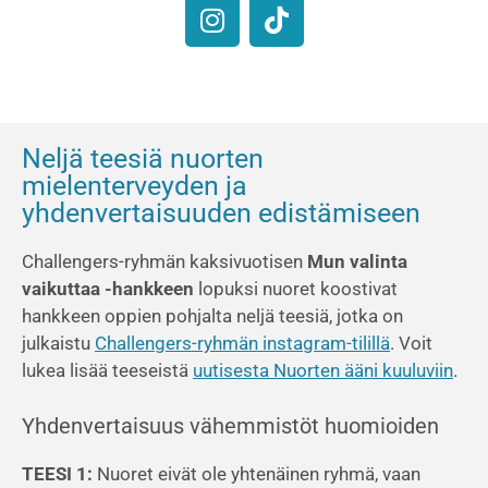
Neljä teesiä nuorten
mielenterveyden ja
yhdenvertaisuuden edistämiseen
Challengers-ryhmän kaksivuotisen
Mun valinta
vaikuttaa -hankkeen
lopuksi nuoret koostivat
hankkeen oppien pohjalta neljä teesiä, jotka on
julkaistu
Challengers-ryhmän instagram-tilillä
. Voit
lukea lisää teeseistä
uutisesta Nuorten ääni kuuluviin
.
Yhdenvertaisuus vähemmistöt huomioiden
TEESI 1:
Nuoret eivät ole yhtenäinen ryhmä, vaan