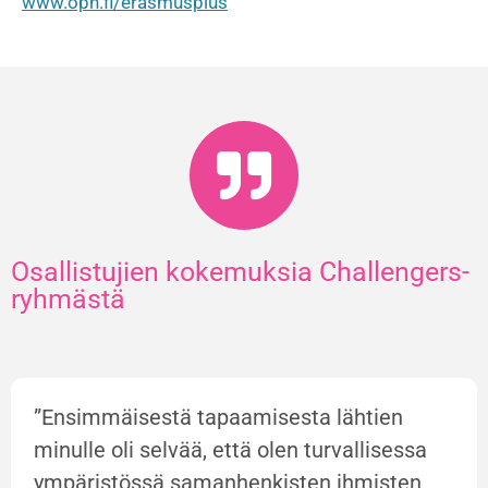
www.oph.fi/erasmusplus
Osallistujien kokemuksia Challengers-
ryhmästä
”Ensimmäisestä tapaamisesta lähtien
minulle oli selvää, että olen turvallisessa
ympäristössä samanhenkisten ihmisten