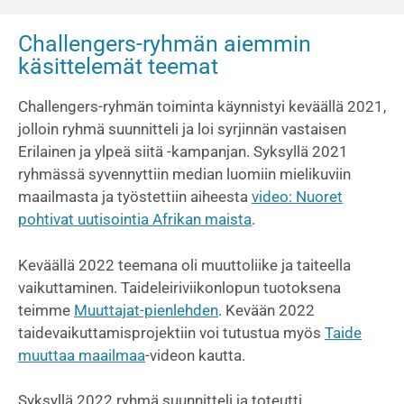
Challengers-ryhmän aiemmin
käsittelemät teemat
Challengers-ryhmän toiminta käynnistyi keväällä 2021,
jolloin ryhmä suunnitteli ja loi syrjinnän vastaisen
Erilainen ja ylpeä siitä -kampanjan.
Syksyllä 2021
ryhmässä syvennyttiin median luomiin mielikuviin
maailmasta ja työstettiin aiheesta
video: Nuoret
pohtivat uutisointia Afrikan maista
.
Keväällä 2022 teemana oli muuttoliike ja taiteella
vaikuttaminen. Taideleiriviikonlopun tuotoksena
teimme
Muuttajat-pienlehden
. Kevään 2022
taidevaikuttamisprojektiin voi tutustua myös
Taide
muuttaa maailmaa
-videon kautta.
Syksyllä 2022 ryhmä suunnitteli ja toteutti