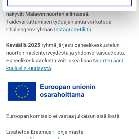
miten mielenterveyden ja yhdenvertaisuuden teemat
näkyvät Malawin nuorten elämässä.
Taidevaikuttamisen työpajan antia voi katsoa
Challengers-ryhmän
Instagram-tililtä
.
Keväällä 2025
ryhmä järjesti paneelikeskustelun
nuorten mielenterveydestä ja yhdenvertaisuudesta.
Paneelikeskustelusta voit lukea lisää
Nuorten ääni
kuuluviin -uutisesta
.
Euroopan komissio ei vastaa julkaisun sisällöstä.
Lisätietoa Erasmus+ -ohjelmasta: