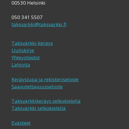
00530 Helsinki
050 341 5507
taksvarkki@taksvarkki.fi
Taksvärkki-keräys
Uutiskirje
Yhteystiedot
Lahjoita
Keräyslupa ja rekisteriseloste
Saavutettavuusseloste
Taksvärkkikeräys selkokielellä
Taksvärkki selkokielellä
Evästeet