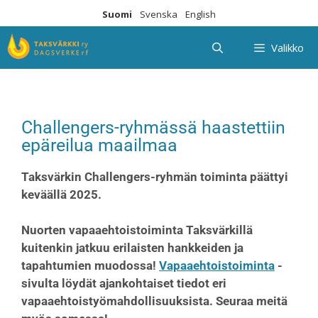
Suomi
Svenska
English
Valikko
Challengers-ryhmässä haastettiin
epäreilua maailmaa
Taksvärkin Challengers-ryhmän toiminta päättyi
keväällä 2025.
Nuorten vapaaehtoistoiminta Taksvärkillä
kuitenkin jatkuu erilaisten hankkeiden ja
tapahtumien muodossa!
Vapaaehtoistoiminta
-
sivulta löydät ajankohtaiset tiedot eri
vapaaehtoistyömahdollisuuksista. Seuraa meitä