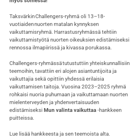
myös somessa!
Taksvärkin Challengers-ryhmä oli 13–18-
vuotiaiden nuorten matalan kynnyksen
vaikuttamisryhmä. Harrastusryhmässä tehtiin
vaikuttamistyötä nuorten oikeuksien edistämiseksi
rennossa ilmapiirissä ja kivassa porukassa.
Challengers-ryhmässä tutustuttiin yhteiskunnallisiin
teemoihin, tavattiin eri alojen asiantuntijoita ja
vaikuttajia sekä opittiin yhdessä erilaisia
vaikuttamisen taitoja. Vuosina 2023–2025 ryhmä
rohkaisi nuoria puhumaan ja vaikuttamaan nuorten
mielenterveyden ja yhdenvertaisuuden
edistämiseksi
Mun valinta vaikuttaa
-hankkeen
puitteissa.
Lue lisää hankkeesta ja sen teemoista alta.