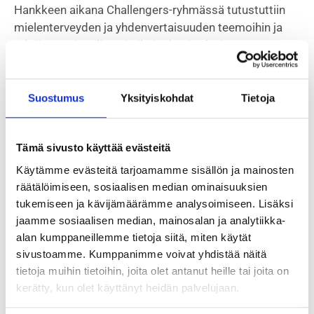
Hankkeen aikana Challengers-ryhmässä tutustuttiin
mielenterveyden ja yhdenvertaisuuden
teemoihin ja
tehtiin monipuolisesti aiheita käsitteleviä
vaikuttamisprojekteja. Hankkeessa kuultiin nuoria
teemoista ja tuotiin heidän ajatukset myös aikuisten
ja päättäjien tietoon mm. tapahtumien, somen ja
Suostumus
Yksityiskohdat
Tietoja
taiteen avulla. Samalla tutustuttiin myös
mielenterveyden kysymyksiin Taksvärkin
Tämä sivusto käyttää evästeitä
kehitysyhteistyön hankemaiden nuorten elämässä.
Käytämme evästeitä tarjoamamme sisällön ja mainosten
Syksyllä 2023
Challengers-ryhmä suunnitteli ja
räätälöimiseen, sosiaalisen median ominaisuuksien
toteutti nuorille suunnatun kyselyn sekä työpajan,
tukemiseen ja kävijämäärämme analysoimiseen. Lisäksi
jossa osallistujat saivat kertoa mietteitään
jaamme sosiaalisen median, mainosalan ja analytiikka-
mielenterveyteen ja yhdenvertaisuuteen liittyen. Voit
alan kumppaneillemme tietoja siitä, miten käytät
sivustoamme. Kumppanimme voivat yhdistää näitä
lukea lisää syksyn toiminnasta
syksyn toiminnasta
tietoja muihin tietoihin, joita olet antanut heille tai joita on
uutisesta
.
kerätty, kun olet käyttänyt heidän palvelujaan.
Keväällä 2024
ryhmä suunnitteli ja kuvasi