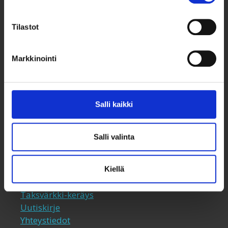
Tilastot
Markkinointi
Taksvärkki ry
Siltasaarenkatu 4, 7. krs,
Salli kaikki
Globaalikeskus
00530 Helsinki
Salli valinta
050 341 5507
taksvarkki@taksvarkki.fi
Kiellä
Taksvärkki-keräys
Uutiskirje
Yhteystiedot