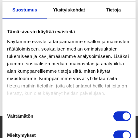
Suostumus
Yksityiskohdat
Tietoja
Nuoret ovat onnistuneet lopettamaan perinteisiä
Tämä sivusto käyttää evästeitä
haitallisia käytäntöjä. Nuortenryhmät suojeleva
Käytämme evästeitä tarjoamamme sisällön ja mainosten
t tyttöjen ja nuorten naisten
räätälöimiseen, sosiaalisen median ominaisuuksien
oikeuksia. Ryhmät vaikuttavat paikallis-
tukemiseen ja kävijämäärämme analysoimiseen. Lisäksi
ja aluejohtajien asenteisiin ja
jaamme sosiaalisen median, mainosalan ja analytiikka-
tekevät tiedotustyötä. Nuortenryhmät …
alan kumppaneillemme tietoja siitä, miten käytät
sivustoamme. Kumppanimme voivat yhdistää näitä
Lue lisää
tietoja muihin tietoihin, joita olet antanut heille tai joita on
kerätty, kun olet käyttänyt heidän palvelujaan.
Suostumuksen
Välttämätön
valinta
Mieltymykset