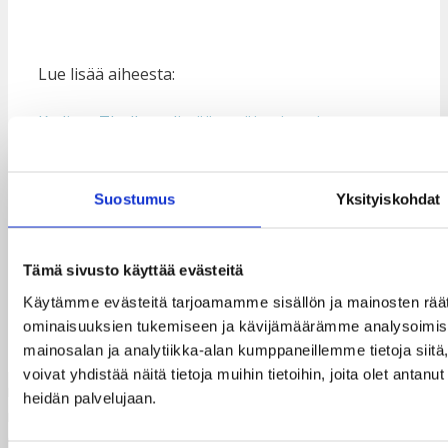
Lue lisää aiheesta:
Kadiatu Tholley edistää tyttöjen ja naisten
oikeuksia Sierra Leonessa
.
Arviointiraportin tulokset: CCYA:n hanke Sierra
Suostumus
Yksityiskohdat
Leonessa lisäsi vammaisten nuorten ja naisten
osallisuutta
Tämä sivusto käyttää evästeitä
Kuvat nuortenryhmien teatteriesityksistä: Jaakko
Käytämme evästeitä tarjoamamme sisällön ja mainosten räät
Lavonius / Taksvärkki ry
ominaisuuksien tukemiseen ja kävijämäärämme analysoimise
mainosalan ja analytiikka-alan kumppaneillemme tietoja si
voivat yhdistää näitä tietoja muihin tietoihin, joita olet antanut 
heidän palvelujaan.