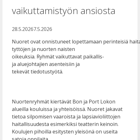
vaikuttamistyön ansiosta
28.5.2026
7.5.2026
Nuoret ovat onnistuneet lopettamaan perinteisiä haita
tyttöjen ja nuorten naisten
oikeuksia. Ryhmät vaikuttavat paikallis-
ja aluejohtajien asenteisiin ja
tekevät tiedotustyötä.
Nuortenryhmät kiertävät Bon ja Port Lokon
alueilla kouluissa ja yhteisöissä. Nuoret jakavat
tietoa silpomisen vaaroista ja lapsiavioliittojen
haitallisuudesta esimerkiksi teatterin keinoin.
Koulujen pihoilla esitysten yleisönä on useita
satoja oppilaita.