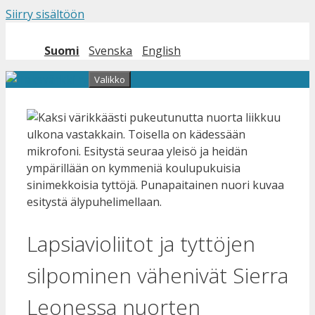
Siirry sisältöön
Suomi
Svenska
English
Valikko
Lapsiavioliitot ja tyttöjen
silpominen vähenivät Sierra
Leonessa nuorten