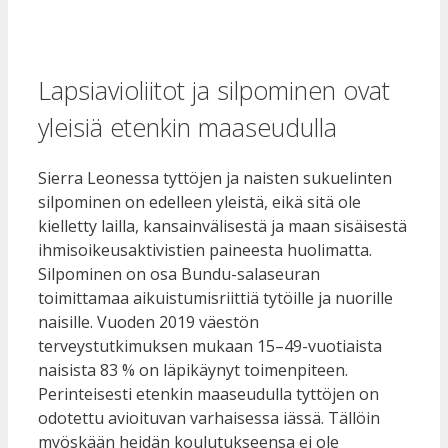
Lapsiavioliitot ja silpominen ovat
yleisiä etenkin maaseudulla
Sierra Leonessa tyttöjen ja naisten sukuelinten
silpominen on edelleen yleistä, eikä sitä ole
kielletty lailla, kansainvälisestä ja maan sisäisestä
ihmisoikeusaktivistien paineesta huolimatta.
Silpominen on osa Bundu-salaseuran
toimittamaa aikuistumisriittiä tytöille ja nuorille
naisille. Vuoden 2019 väestön
terveystutkimuksen mukaan 15–49-vuotiaista
naisista 83 % on läpikäynyt toimenpiteen.
Perinteisesti etenkin maaseudulla tyttöjen on
odotettu avioituvan varhaisessa iässä. Tällöin
myöskään heidän koulutukseensa ei ole