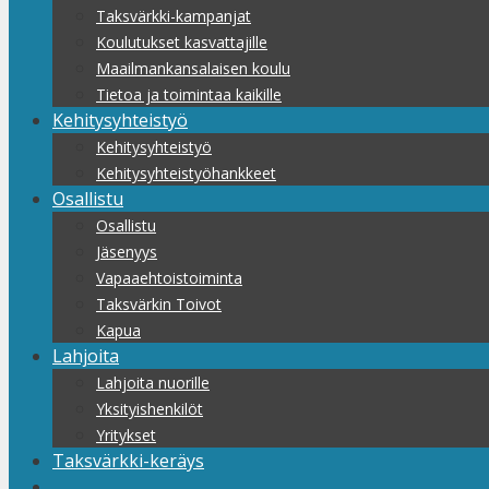
Taksvärkki-kampanjat
Koulutukset kasvattajille
Maailmankansalaisen koulu
Tietoa ja toimintaa kaikille
Kehitysyhteistyö
Kehitysyhteistyö
Kehitysyhteistyöhankkeet
Osallistu
Osallistu
Jäsenyys
Vapaaehtoistoiminta
Taksvärkin Toivot
Kapua
Lahjoita
Lahjoita nuorille
Yksityishenkilöt
Yritykset
Taksvärkki-keräys