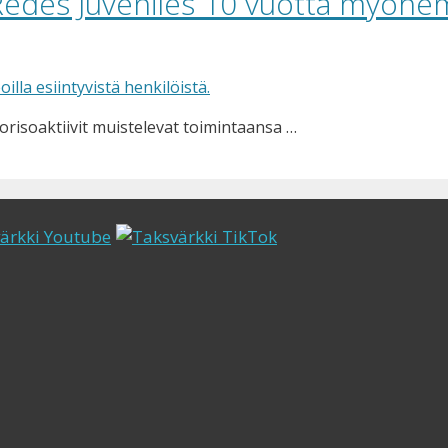
– Redes Juveniles 10 vuotta myö
orisoaktiivit muistelevat toimintaansa …