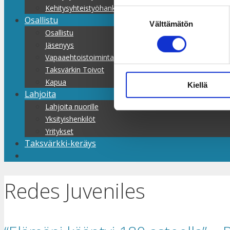
Kehitysyhteistyöhankkeet
Suostumuksen
Osallistu
Välttämätön
valinta
Osallistu
Jäsenyys
Vapaaehtoistoiminta
Taksvärkin Toivot
Kapua
Kiellä
Lahjoita
Lahjoita nuorille
Yksityishenkilöt
Yritykset
Taksvärkki-keräys
Redes Juveniles