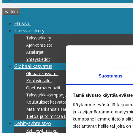
Valikko
Etusivu
Taksvärkki ry
Taksvärkki ry
Ajankohtaista
Asiakirjat
Yhteystiedot
Globaalikasvatus
Globaalikasvatus
Suostumus
Kouluvierailut
Opetusmateriaalit
Taksvärkki-kampanjat
Tämä sivusto käyttää eväste
Koulutukset kasvattajille
Käytämme evästeitä tarjoama
Maailmankansalaisen koulu
ja kävijämäärämme analysoim
Tietoa ja toimintaa kaikille
kumppaneillemme tietoja siitä
Kehitysyhteistyö
olet antanut heille tai joita o
Kehitysyhteistyö