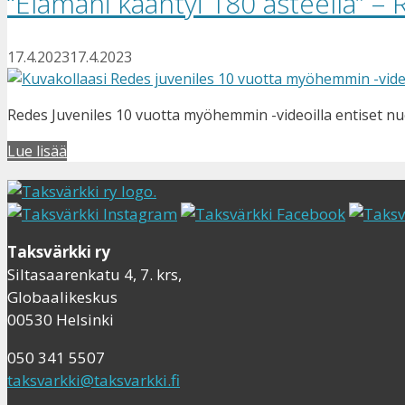
“Elämäni kääntyi 180 asteella” 
17.4.2023
17.4.2023
Redes Juveniles 10 vuotta myöhemmin -videoilla entiset nu
Lue lisää
Taksvärkki ry
Siltasaarenkatu 4, 7. krs,
Globaalikeskus
00530 Helsinki
050 341 5507
taksvarkki@taksvarkki.fi