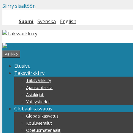
Siirry sisältöön
Suomi
Svenska
English
Valikko
Etusivu
Taksvärkki ry
Taksvärkki ry
Ajankohtaista
Asiakirjat
Yhteystiedot
Globaalikasvatus
Globaalikasvatus
Kouluvierailut
Opetusmateriaalit