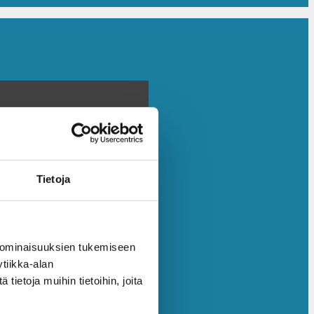
Tietoja
 ominaisuuksien tukemiseen
tiikka-alan
ietoja muihin tietoihin, joita