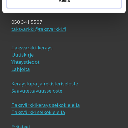
Globaalikeskus
Kiellä
00530 Helsinki
050 341 5507
taksvarkki@taksvarkki.fi
Taksvärkki-keräys
Uutiskirje
Yhteystiedot
Lahjoita
Keräyslupa ja rekisteriseloste
Saavutettavuusseloste
Taksvärkkikeräys selkokielellä
Taksvärkki selkokielellä
Evästeet