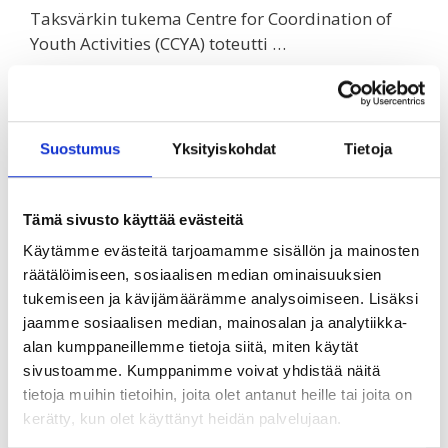
Taksvärkin tukema Centre for Coordination of
Youth Activities (CCYA) toteutti …
Lue lisää
Suostumus
Yksityiskohdat
Tietoja
Tutustu Taksvärkin ohjelman
arviointiin blogin kautta
Tämä sivusto käyttää evästeitä
Käytämme evästeitä tarjoamamme sisällön ja mainosten
17.7.2020
räätälöimiseen, sosiaalisen median ominaisuuksien
tukemiseen ja kävijämäärämme analysoimiseen. Lisäksi
jaamme sosiaalisen median, mainosalan ja analytiikka-
alan kumppaneillemme tietoja siitä, miten käytät
sivustoamme. Kumppanimme voivat yhdistää näitä
tietoja muihin tietoihin, joita olet antanut heille tai joita on
Taksvärkin meneillään olevan ohjelmakauden
kerätty, kun olet käyttänyt heidän palvelujaan.
(2018–2021) kehitysyhteistyöstä tehdään