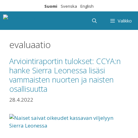
Siirry
Suomi
Svenska
English
sisältöön
Valikko
evaluaatio
Arviointiraportin tulokset: CCYA:n
hanke Sierra Leonessa lisäsi
vammaisten nuorten ja naisten
osallisuutta
28.4.2022