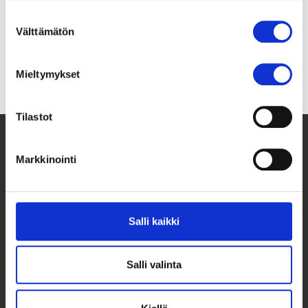
parhaillaan väliarviointia, jonka …
Suostumuksen
Välttämätön
valinta
Lue lisää
Mieltymykset
Tilastot
Markkinointi
Salli kaikki
Salli valinta
Taksvärkki ry
Siltasaarenkatu 4, 7. krs,