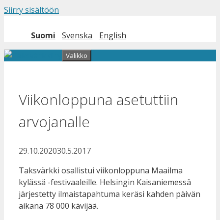
Siirry sisältöön
Suomi
Svenska
English
Valikko
Viikonloppuna asetuttiin
arvojanalle
29.10.2020
30.5.2017
Taksvärkki osallistui viikonloppuna Maailma
kylässä -festivaaleille. Helsingin Kaisaniemessä
järjestetty ilmaistapahtuma keräsi kahden päivän
aikana 78 000 kävijää.