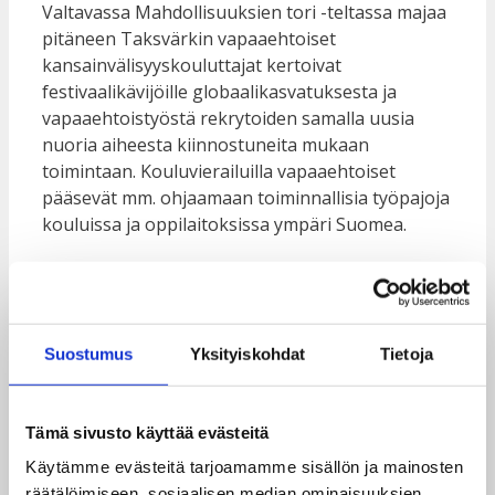
Valtavassa Mahdollisuuksien tori -teltassa majaa
pitäneen Taksvärkin vapaaehtoiset
kansainvälisyyskouluttajat kertoivat
festivaalikävijöille globaalikasvatuksesta ja
vapaaehtoistyöstä rekrytoiden samalla uusia
nuoria aiheesta kiinnostuneita mukaan
toimintaan. Kouluvierailuilla vapaaehtoiset
pääsevät mm. ohjaamaan toiminnallisia työpajoja
kouluissa ja oppilaitoksissa ympäri Suomea.
Taksvärkin ständille houkutti väkeä erityisesti
Suostumus
Yksityiskohdat
Tietoja
matolle pystytetty Arvojana-taulu. Myös
Taksvärkin kouluvierailuilla käytössä olevan
Arvojana-tehtävää
oli sovellettu niin, että
Tämä sivusto käyttää evästeitä
festivaalivieraat saivat kuvitella itsensä
Käytämme evästeitä tarjoamamme sisällön ja mainosten
seisomaan arvojanalle erilaisten väittämien
räätälöimiseen, sosiaalisen median ominaisuuksien