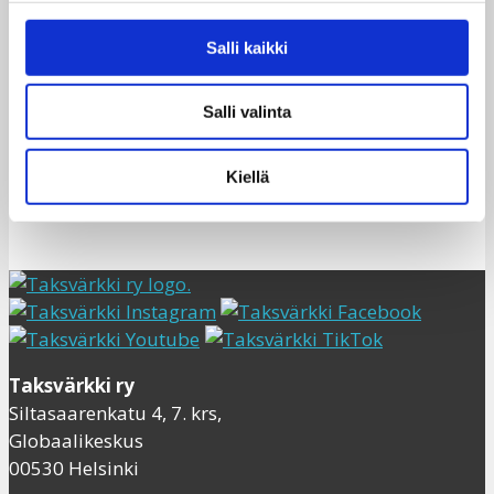
Muut väittämät olivat ’Aikuiset päättävät liian
usein nuorten puolesta’ ja ’Nuoret kaikkialla
Salli kaikki
maailmassa unelmoivat samoista asioista’. Mille
kohdalle sinä asettuisit näillä arvojanoilla?
Salli valinta
Kiellä
Kuvat: Nina Miettinen
Taksvärkki ry
Siltasaarenkatu 4, 7. krs,
Globaalikeskus
00530 Helsinki