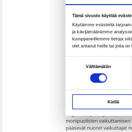
vaikuttamiso
Tämä sivusto käyttää eväste
Käytämme evästeitä tarjoama
7.9.2023
ja kävijämäärämme analysoim
kumppaneillemme tietoja siitä
Oletko kiinnostunut nuorten 
olet antanut heille tai joita o
maailmalla? Haluatko kehittää
osaksi innostavaa porukkaa? J
Suostumuksen
globaalikasvatustyöryhmä
Välttämätön
valinta
kommentoimaan alkuvuodesta j
Taksvärkin vaikuttamisopa
pedagogiikkaan pohjautuva o
vahvistaa nuorten yhteiskunna
Kiellä
yläkouluihin ja toiselle astee
ongelmien juurisyihin pureutu
monipuolisten vaikuttamisen 
pääsevät nuoret vaikuttajat 