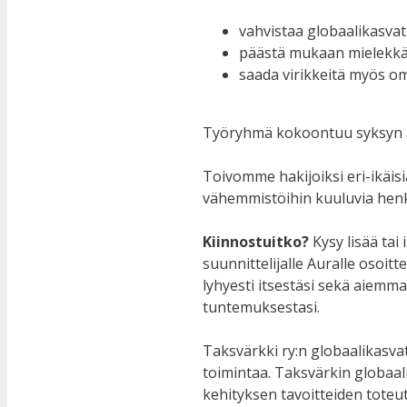
vahvistaa globaalikasva
päästä mukaan mielekkä
saada virikkeitä myös o
Työryhmä kokoontuu syksyn
Toivomme hakijoiksi eri-ikäisiä
vähemmistöihin kuuluvia henki
Kiinnostuitko?
Kysy lisää ta
suunnittelijalle Auralle osoit
lyhyesti itsestäsi sekä aiem
tuntemuksestasi.
Taksvärkki ry:n globaalikasvatu
toimintaa. Taksvärkin globaal
kehityksen tavoitteiden tote