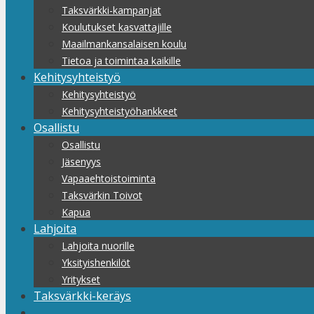
Taksvärkki-kampanjat
Koulutukset kasvattajille
Maailmankansalaisen koulu
Tietoa ja toimintaa kaikille
Kehitysyhteistyö
Kehitysyhteistyö
Kehitysyhteistyöhankkeet
Osallistu
Osallistu
Jäsenyys
Vapaaehtoistoiminta
Taksvärkin Toivot
Kapua
Lahjoita
Lahjoita nuorille
Yksityishenkilöt
Yritykset
Taksvärkki-keräys