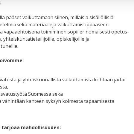
.
a pääset vaikuttamaan siihen, millaisia sisällöllisiä
etelmiä sekä materiaaleja vaikuttamisoppaaseen
inä vapaaehtoisena toimiminen sopii erinomaisesti opetus-
yhteiskuntatieteilijöille, opiskelijoille ja
tuneille.
 toivomme:
vatusta ja yhteiskunnallista vaikuttamista kohtaan ja/tai
sta,
kasvatustyötä Suomessa sekä
ua vähintään kahteen syksyn kolmesta tapaamisesta
 tarjoaa mahdollisuuden: