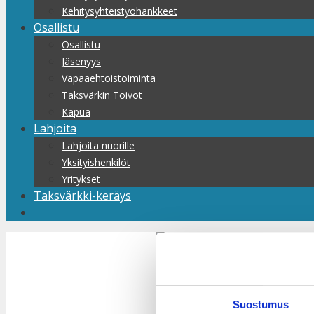
Kehitysyhteistyöhankkeet
Osallistu
Osallistu
Jäsenyys
Vapaaehtoistoiminta
Taksvärkin Toivot
Kapua
Lahjoita
Lahjoita nuorille
Yksityishenkilöt
Yritykset
Taksvärkki-keräys
Tule mukaa
Suostumus