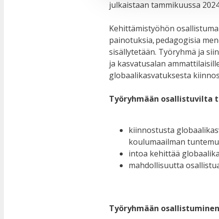
julkaistaan tammikuussa 2024
Kehittämistyöhön osallistumall
painotuksia, pedagogisia men
sisällytetään. Työryhmä ja si
ja kasvatusalan ammattilaisille, 
globaalikasvatuksesta kiinnos
Työryhmään osallistuvilta
kiinnostusta globaalikas
koulumaailman tuntemu
intoa kehittää globaali
mahdollisuutta osallist
Työryhmään osallistuminen