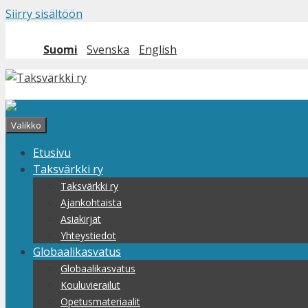
Siirry sisältöön
Suomi
Svenska
English
Valikko
Etusivu
Taksvärkki ry
Taksvärkki ry
Ajankohtaista
Asiakirjat
Yhteystiedot
Globaalikasvatus
Globaalikasvatus
Kouluvierailut
Opetusmateriaalit