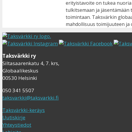
erityistavoite on tukea nuor
tulkitsemaan ja jäsentämään ta
toimintaan. Taksvärkin globaali
mahdollisuus toimijuuteen ja
Taksvärkki ry
Siltasaarenkatu 4, 7. krs,
Globaalikeskus
00530 Helsinki
050 341 5507
taksvarkki@taksvarkki.fi
Taksvärkki-keräys
Uutiskirje
Yhteystiedot