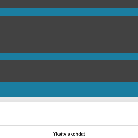
n uudistamaan nuorten
Yksityiskohdat