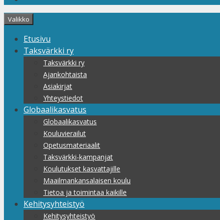
Valikko
Etusivu
Taksvärkki ry
Taksvärkki ry
Ajankohtaista
Asiakirjat
Yhteystiedot
Globaalikasvatus
Globaalikasvatus
Kouluvierailut
Opetusmateriaalit
Taksvärkki-kampanjat
Koulutukset kasvattajille
Maailmankansalaisen koulu
Tietoa ja toimintaa kaikille
Kehitysyhteistyö
Kehitysyhteistyö