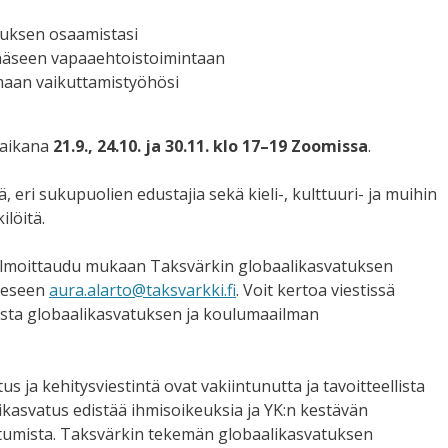
tuksen osaamistasi
äseen vapaaehtoistoimintaan
maan vaikuttamistyöhösi
 aikana
21.9., 24.10. ja 30.11. klo 17–19 Zoomissa
.
, eri sukupuolien edustajia sekä kieli-, kulttuuri- ja muihin
löitä.
i ilmoittaudu mukaan Taksvärkin globaalikasvatuksen
teeseen
aura.alarto@taksvarkki.fi
. Voit kertoa viestissä
masta globaalikasvatuksen ja koulumaailman
s ja kehitysviestintä ovat vakiintunutta ja tavoitteellista
ikasvatus edistää ihmisoikeuksia ja YK:n kestävän
utumista. Taksvärkin tekemän globaalikasvatuksen