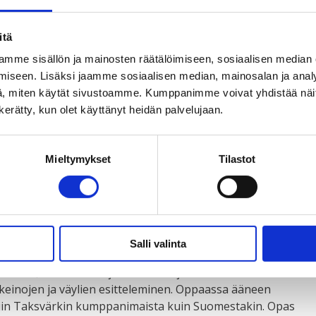
pasta!
itä
mme sisällön ja mainosten räätälöimiseen, sosiaalisen median
iseen. Lisäksi jaamme sosiaalisen median, mainosalan ja analy
, miten käytät sivustoamme. Kumppanimme voivat yhdistää näitä t
vaikuttamismahdollisuuksien edistämisestä Suomessa ja
n kerätty, kun olet käyttänyt heidän palvelujaan.
 pedagogista ja globaalikasvatuksen osaamistasi, ja päästä
os vastasit kyllä,
lähde mukaan Taksvärkin
än
, jonka jäsenenä pääset suunnittelemaan ja
Mieltymykset
Tilastot
ulkaistavaa, uudistettua vaikuttamisopasta.
s
on alun perin vuonna 2017 julkaistu kriittiseen
pettajien
menetelmäopas
, jonka päätavoitteena on
llisen vaikuttamisen taitoja. Opas on suunnattu
Salli valinta
lle. Uudistettavan oppaan keskiössä ovat globaalien
minen, tulevaisuusajattelun taitojen vahvistaminen sekä
keinojen ja väylien esitteleminen. Oppaassa ääneen
niin Taksvärkin kumppanimaista kuin Suomestakin. Opas