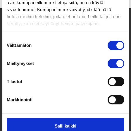
alan kumppaneillemme tietoja siitä, miten käytät
sivustoamme. Kumppanimme voivat yhdistää näitä
tietoja muihin tietoihin, joita olet antanut heille tai joita on
kerätty, kun olet käyttänyt heidän palvelujaan.
Suostumuksen
Välttämätön
valinta
Taksvärkki ry
Mieltymykset
Siltasaarenkatu 4, 7. krs,
Globaalikeskus
Tilastot
00530 Helsinki
050 341 5507
Markkinointi
taksvarkki@taksvarkki.fi
Taksvärkki-keräys
Uutiskirje
Salli kaikki
Yhteystiedot