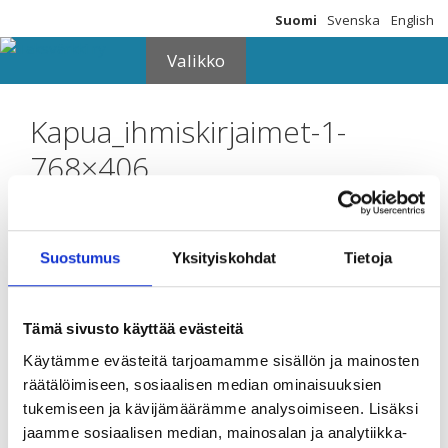
Siirry
Suomi
Svenska
English
sisältöön
Valikko
Kapua_ihmiskirjaimet-1-
768×406
Suostumus
Yksityiskohdat
Tietoja
Tämä sivusto käyttää evästeitä
Jätä kommentti
Käytämme evästeitä tarjoamamme sisällön ja mainosten
Sinun täytyy
kirjautua sisään
räätälöimiseen, sosiaalisen median ominaisuuksien
kommentoidaksesi.
tukemiseen ja kävijämäärämme analysoimiseen. Lisäksi
jaamme sosiaalisen median, mainosalan ja analytiikka-