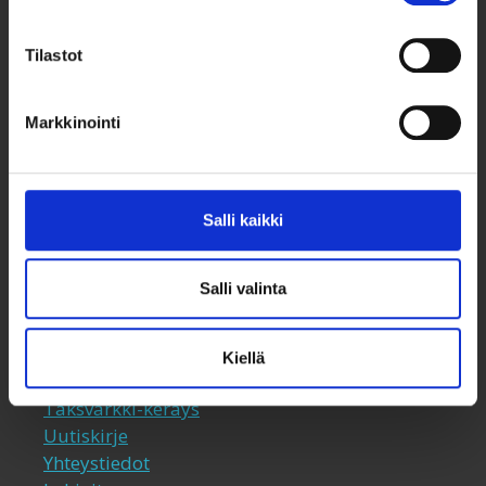
Tilastot
Markkinointi
Taksvärkki ry
Siltasaarenkatu 4, 7. krs,
Salli kaikki
Globaalikeskus
00530 Helsinki
Salli valinta
050 341 5507
taksvarkki@taksvarkki.fi
Kiellä
Taksvärkki-keräys
Uutiskirje
Yhteystiedot