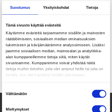
Suostumus
Yksityiskohdat
Tietoja
Tämä sivusto käyttää evästeitä
Käytämme evästeitä tarjoamamme sisällön ja mainosten
Vuonna 2025 Taksvärkki ry jatkoi strategiansa
räätälöimiseen, sosiaalisen median ominaisuuksien
tukemiseen ja kävijämäärämme analysoimiseen. Lisäksi
mukaisesti toimintaa nuorten ihmisoikeuksien,
jaamme sosiaalisen median, mainosalan ja analytiikka-
…
alan kumppaneillemme tietoja siitä, miten käytät
sivustoamme. Kumppanimme voivat yhdistää näitä
Lue lisää
tietoja muihin tietoihin, joita olet antanut heille tai joita on
kerätty, kun olet käyttänyt heidän palvelujaan.
Suostumuksen
Välttämätön
valinta
Mieltymykset