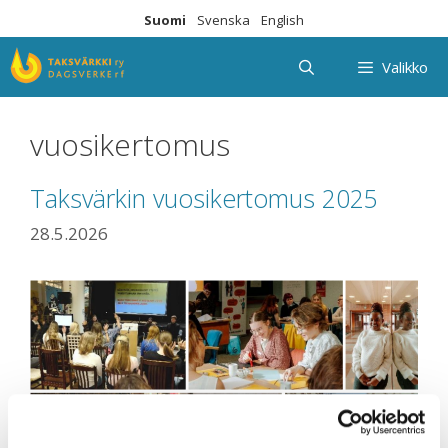
Siirry
Suomi
Svenska
English
sisältöön
Valikko
vuosikertomus
Taksvärkin vuosikertomus 2025
28.5.2026