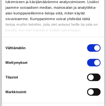
tukemiseen ja kävijämäärämme analysoimiseen. Lisäksi
jaamme sosiaalisen median, mainosalan ja analytiikka-
Nairobilaiset nuoret ovat uuden kokemuksellisen
alan kumppaneillemme tietoja siitä, miten käytät
näyttelyn tähtiä. From Zero to …
sivustoamme. Kumppanimme voivat yhdistää näitä
tietoja muihin tietoihin, joita olet antanut heille tai joita on
Lue lisää
kerätty, kun olet käyttänyt heidän palvelujaan.
Suostumuksen
Välttämätön
valinta
Mieltymykset
Taksvärkki ry
Siltasaarenkatu 4, 7. krs,
Tilastot
Globaalikeskus
00530 Helsinki
Markkinointi
050 341 5507
taksvarkki@taksvarkki.fi