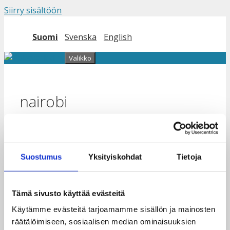
Siirry sisältöön
Suomi
Svenska
English
Valikko
nairobi
Nairobilaiset roolimallit jakavat
Suostumus
Yksityiskohdat
Tietoja
kokemuksiaan näyttelyssä
15.1.2025
14.3.2024
Tämä sivusto käyttää evästeitä
Käytämme evästeitä tarjoamamme sisällön ja mainosten
räätälöimiseen, sosiaalisen median ominaisuuksien