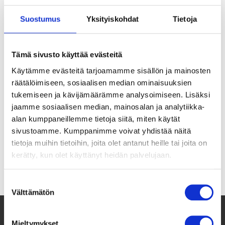
Suostumus
Yksityiskohdat
Tietoja
Tämä sivusto käyttää evästeitä
Käytämme evästeitä tarjoamamme sisällön ja mainosten
räätälöimiseen, sosiaalisen median ominaisuuksien
Tänä keväänä Pogostan peruskoulussa
tukemiseen ja kävijämäärämme analysoimiseen. Lisäksi
Ilomantsissa osallistuttiin Lukuralliin koko
jaamme sosiaalisen median, mainosalan ja analytiikka-
koulun voimin. …
alan kumppaneillemme tietoja siitä, miten käytät
sivustoamme. Kumppanimme voivat yhdistää näitä
Lue lisää
tietoja muihin tietoihin, joita olet antanut heille tai joita on
kerätty, kun olet käyttänyt heidän palvelujaan.
Suostumuksen
Välttämätön
valinta
Mieltymykset