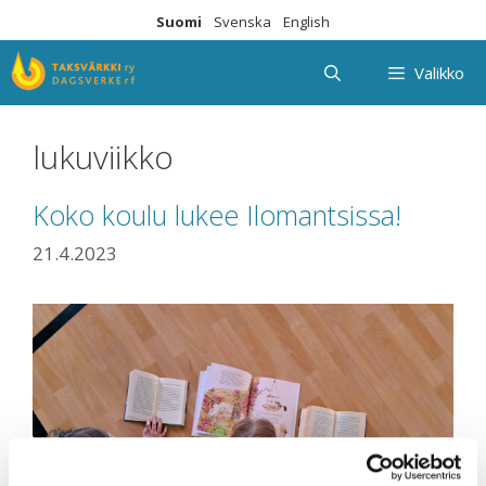
Siirry
Suomi
Svenska
English
sisältöön
Valikko
lukuviikko
Koko koulu lukee Ilomantsissa!
21.4.2023