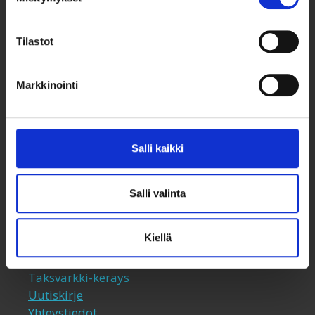
Tilastot
Markkinointi
Taksvärkki ry
Siltasaarenkatu 4, 7. krs,
Salli kaikki
Globaalikeskus
00530 Helsinki
Salli valinta
050 341 5507
taksvarkki@taksvarkki.fi
Kiellä
Taksvärkki-keräys
Uutiskirje
Yhteystiedot