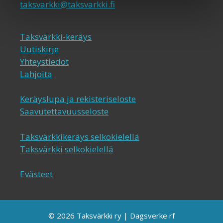
taksvarkki@taksvarkki.fi
Taksvärkki-keräys
Uutiskirje
Yhteystiedot
Lahjoita
Keräyslupa ja rekisteriseloste
Saavutettavuusseloste
Taksvärkkikeräys selkokielellä
Taksvärkki selkokielellä
Evästeet
© 2026 Taksvärkki ry | Dagsverke rf