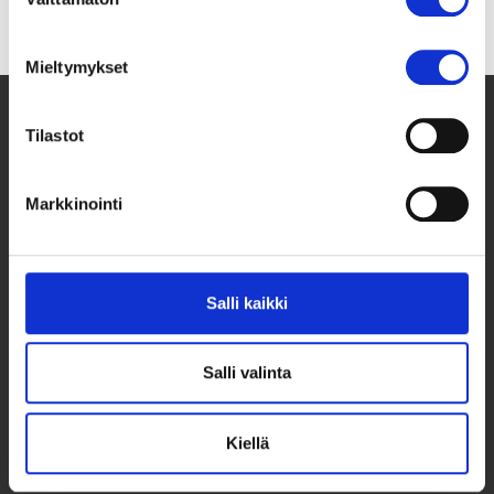
valinta
Mieltymykset
Tilastot
Markkinointi
Salli kaikki
Taksvärkki ry
Siltasaarenkatu 4, 7. krs,
Salli valinta
Globaalikeskus
00530 Helsinki
Kiellä
050 341 5507