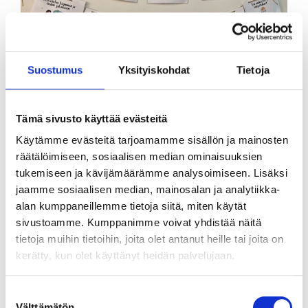
Suostumus
Yksityiskohdat
Tietoja
Tämä sivusto käyttää evästeitä
Käytämme evästeitä tarjoamamme sisällön ja mainosten
räätälöimiseen, sosiaalisen median ominaisuuksien
tukemiseen ja kävijämäärämme analysoimiseen. Lisäksi
jaamme sosiaalisen median, mainosalan ja analytiikka-
Taksvärkki ry osallistui Educa 2023 -
alan kumppaneillemme tietoja siitä, miten käytät
sivustoamme. Kumppanimme voivat yhdistää näitä
tapahtumaan Fingo ry:n kansalaisvaikuttamisen
tietoja muihin tietoihin, joita olet antanut heille tai joita on
torilla. …
kerätty, kun olet käyttänyt heidän palvelujaan.
Lue lisää
Suostumuksen
Välttämätön