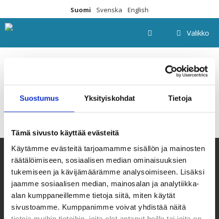
Siirry
Suomi
Svenska
English
sisältöön
Valikko
image-2
Suostumus
Yksityiskohdat
Tietoja
Tämä sivusto käyttää evästeitä
Käytämme evästeitä tarjoamamme sisällön ja mainosten
räätälöimiseen, sosiaalisen median ominaisuuksien
tukemiseen ja kävijämäärämme analysoimiseen. Lisäksi
jaamme sosiaalisen median, mainosalan ja analytiikka-
alan kumppaneillemme tietoja siitä, miten käytät
sivustoamme. Kumppanimme voivat yhdistää näitä
tietoja muihin tietoihin, joita olet antanut heille tai joita on