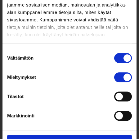
jaamme sosiaalisen median, mainosalan ja analytiikka-
alan kumppaneillemme tietoja siitä, miten käytät
sivustoamme. Kumppanimme voivat yhdistää näitä
tietoja muihin tietoihin, joita olet antanut heille tai joita on
kerätty, kun olet käyttänyt heidän palvelujaan.
Suostumuksen
Välttämätön
valinta
Taksvärkki ry
Mieltymykset
Siltasaarenkatu 4, 7. krs,
Globaalikeskus
00530 Helsinki
Tilastot
050 341 5507
Markkinointi
taksvarkki@taksvarkki.fi