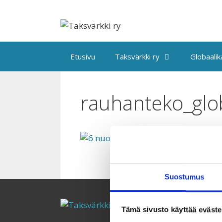
Siirry
sisältöön
Etusivu
Taksvärkki ry
Globaali
rauhanteko_glo
Suostumus
Tämä sivusto käyttää eväste