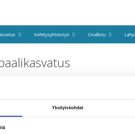
kasvatus
Kehitysyhteistyö
Osallistu
Lahjo
baalikasvatus
Yksityiskohdat
Taksvärkki ry
T
itä
Siltasaarenkatu 4, 7. krs,
U