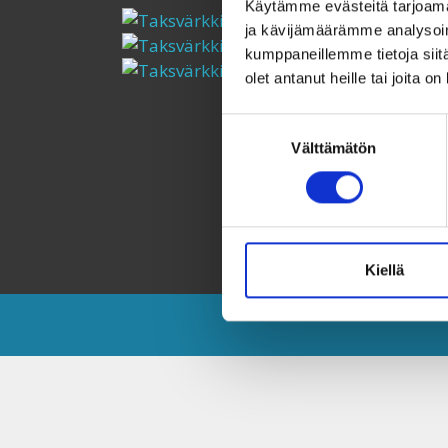
Käytämme evästeitä tarjoama
ja kävijämäärämme analysoim
kumppaneillemme tietoja siitä
olet antanut heille tai joita o
Suostumuksen
Välttämätön
valinta
Kiellä