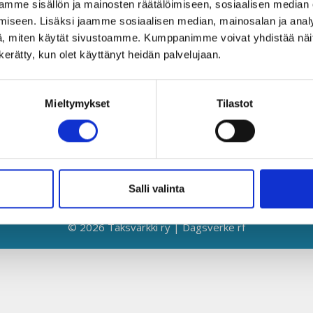
mme sisällön ja mainosten räätälöimiseen, sosiaalisen median
Globaalikeskus
Y
iseen. Lisäksi jaamme sosiaalisen median, mainosalan ja analy
00530 Helsinki
L
, miten käytät sivustoamme. Kumppanimme voivat yhdistää näitä t
n kerätty, kun olet käyttänyt heidän palvelujaan.
050 341 5507
K
taksvarkki@taksvarkki.fi
S
Mieltymykset
Tilastot
T
T
E
Salli valinta
© 2026 Taksvärkki ry | Dagsverke rf