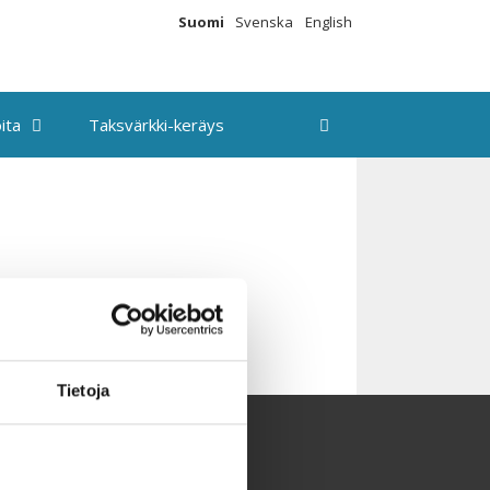
Suomi
Svenska
English
ita
Taksvärkki-keräys
Tietoja
aksvärkki-keräys
utiskirje