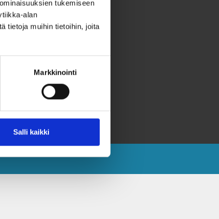
 ominaisuuksien tukemiseen
hteystiedot
tiikka-alan
ahjoita
ietoja muihin tietoihin, joita
eräyslupa ja rekisteriseloste
aavutettavuusseloste
Markkinointi
aksvärkkikeräys selkokielellä
aksvärkki selkokielellä
västeet
Salli kaikki