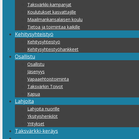
Taksvärkki-kampanjat
Koulutukset kasvattajille
Maailmankansalaisen koulu
Tietoa ja toimintaa kaikille
Kehitysyhteistyö
Kehitysyhteistyö
Kehitysyhteistyöhankkeet
Osallistu
Osallistu
Jäsenyys
Vapaaehtoistoiminta
Taksvärkin Toivot
Kapua
Lahjoita
Lahjoita nuorille
Yksityishenkilöt
Yritykset
Taksvärkki-keräys