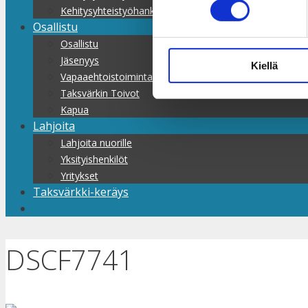
Kehitysyhteistyöhankkeet
Osallistu
Osallistu
Jäsenyys
Kiellä
Vapaaehtoistoiminta
Taksvärkin Toivot
Kapua
Lahjoita
Lahjoita nuorille
Yksityishenkilöt
Yritykset
Taksvärkki-keräys
DSCF7741