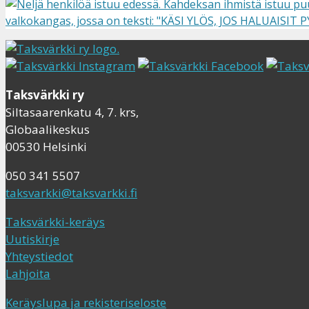
Taksvärkki ry
Siltasaarenkatu 4, 7. krs,
Globaalikeskus
00530 Helsinki
050 341 5507
taksvarkki@taksvarkki.fi
Taksvärkki-keräys
Uutiskirje
Yhteystiedot
Lahjoita
Keräyslupa ja rekisteriseloste