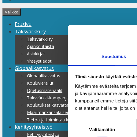
Valikko
Etusivu
Taksvärkki ry
Taksvärkki ry
Ajankohtaista
Asiakirjat
Suostumus
Yhteystiedot
Globaalikasvatus
Globaalikasvatus
Tämä sivusto käyttää eväste
Kouluvierailut
Käytämme evästeitä tarjoama
Opetusmateriaalit
ja kävijämäärämme analysoim
Taksvärkki-kampanjat
kumppaneillemme tietoja siitä
Koulutukset kasvattajille
olet antanut heille tai joita o
Maailmankansalaisen koulu
Tietoa ja toimintaa kaikille
Suostumuksen
Kehitysyhteistyö
Välttämätön
valinta
Kehitysyhteistyö