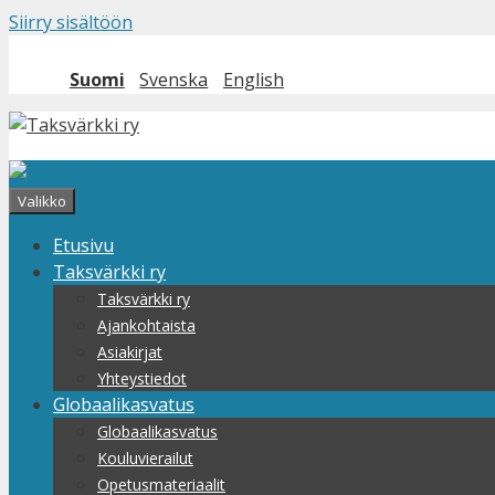
Siirry sisältöön
Suomi
Svenska
English
Valikko
Etusivu
Taksvärkki ry
Taksvärkki ry
Ajankohtaista
Asiakirjat
Yhteystiedot
Globaalikasvatus
Globaalikasvatus
Kouluvierailut
Opetusmateriaalit