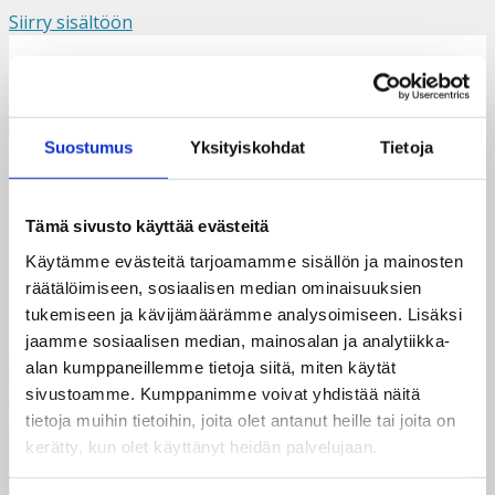
Siirry sisältöön
Suomi
Svenska
English
Valikko
Suostumus
Yksityiskohdat
Tietoja
Barefeet Mwenya
Tämä sivusto käyttää evästeitä
Käytämme evästeitä tarjoamamme sisällön ja mainosten
räätälöimiseen, sosiaalisen median ominaisuuksien
tukemiseen ja kävijämäärämme analysoimiseen. Lisäksi
jaamme sosiaalisen median, mainosalan ja analytiikka-
alan kumppaneillemme tietoja siitä, miten käytät
sivustoamme. Kumppanimme voivat yhdistää näitä
tietoja muihin tietoihin, joita olet antanut heille tai joita on
kerätty, kun olet käyttänyt heidän palvelujaan.
Taksvärkki ry