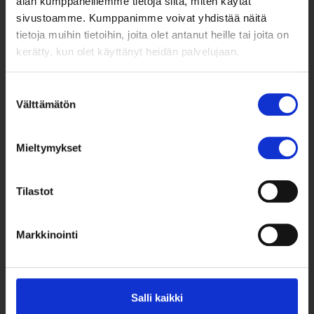
alan kumppaneillemme tietoja siitä, miten käytät
sivustoamme. Kumppanimme voivat yhdistää näitä
tietoja muihin tietoihin, joita olet antanut heille tai joita on
kerätty, kun olet käyttänyt heidän palvelujaan.
Suostumuksen
Välttämätön
valinta
Taksvärkki ry
Siltasaarenkatu 4, 7. krs,
Globaalikeskus
Mieltymykset
00530 Helsinki
Tilastot
050 341 5507
taksvarkki@taksvarkki.fi
Markkinointi
Taksvärkki-keräys
Uutiskirje
Yhteystiedot
Salli kaikki