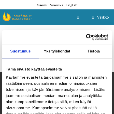
Siirry
Suomi
Svenska
English
sisältöön
Valikko
IMG_9756 teksti
Suostumus
Yksityiskohdat
Tietoja
Tämä sivusto käyttää evästeitä
Käytämme evästeitä tarjoamamme sisällön ja mainosten
räätälöimiseen, sosiaalisen median ominaisuuksien
tukemiseen ja kävijämäärämme analysoimiseen. Lisäksi
jaamme sosiaalisen median, mainosalan ja analytiikka-
alan kumppaneillemme tietoja siitä, miten käytät
sivustoamme. Kumppanimme voivat yhdistää näitä
tietoja muihin tietoihin, joita olet antanut heille tai joita on