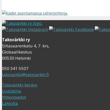
Taksvärkki ry
Siltasaarenkatu 4, 7. krs,
Globaalikeskus
00530 Helsinki
050 341 5507
taksvarkki@taksvarkki.fi
Taksvärkki-keräys
Uutiskirje
Yhteystiedot
Lahjoita