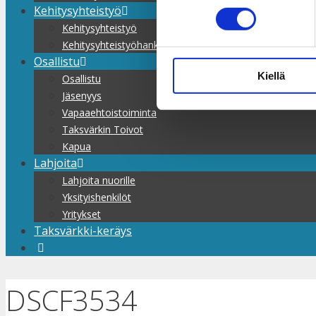
Kehitysyhteistyö
Kehitysyhteistyö
Kehitysyhteistyöhankkeet
Osallistu
Kiellä
Osallistu
Jäsenyys
Vapaaehtoistoiminta
Taksvärkin Toivot
Kapua
Lahjoita
Lahjoita nuorille
Yksityishenkilöt
Yritykset
Taksvärkki-keräys
DSCF3534