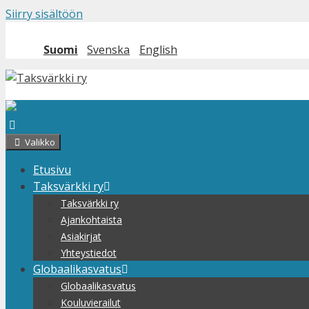
Siirry sisältöön
Suomi
Svenska
English
Valikko
Etusivu
Taksvärkki ry
Taksvärkki ry
Ajankohtaista
Asiakirjat
Yhteystiedot
Globaalikasvatus
Globaalikasvatus
Kouluvierailut