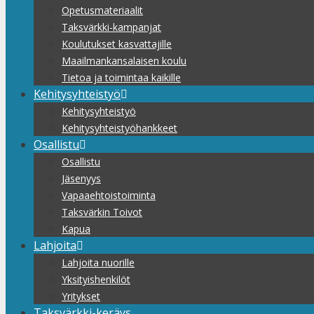
Opetusmateriaalit
Taksvärkki-kampanjat
Koulutukset kasvattajille
Maailmankansalaisen koulu
Tietoa ja toimintaa kaikille
Kehitysyhteistyö
Kehitysyhteistyö
Kehitysyhteistyöhankkeet
Osallistu
Osallistu
Jäsenyys
Vapaaehtoistoiminta
Taksvärkin Toivot
Kapua
Lahjoita
Lahjoita nuorille
Yksityishenkilöt
Yritykset
Taksvärkki-keräys