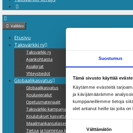
Valikko
Etusivu
Taksvärkki ry
Taksvärkki ry
Suostumus
Ajankohtaista
Asiakirjat
Yhteystiedot
Tämä sivusto käyttää eväste
Globaalikasvatus
Käytämme evästeitä tarjoama
Globaalikasvatus
ja kävijämäärämme analysoim
Kouluvierailut
kumppaneillemme tietoja siitä
Opetusmateriaalit
olet antanut heille tai joita o
Taksvärkki-kampanjat
Koulutukset kasvattajille
Suostumuksen
Maailmankansalaisen koulu
Välttämätön
valinta
Tietoa ja toimintaa kaikille