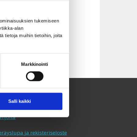
 ominaisuuksien tukemiseen
tiikka-alan
ietoja muihin tietoihin, joita
Markkinointi
aksvärkki-keräys
utiskirje
Salli kaikki
hteystiedot
ahjoita
eräyslupa ja rekisteriseloste