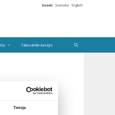
Suomi
Svenska
English
ita
Taksvärkki-keräys
Tietoja