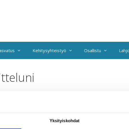
kasvatus
Kehitysyhteistyö
Osallistu
Lahjo
tteluni
Yksityiskohdat