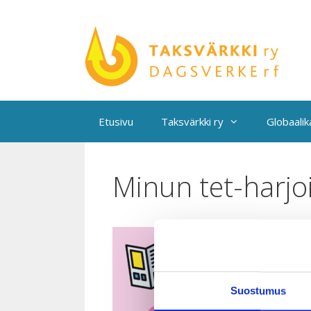
Siirry
sisältöön
Etusivu
Taksvärkki ry
Globaali
Minun tet-harjoi
Suostumus