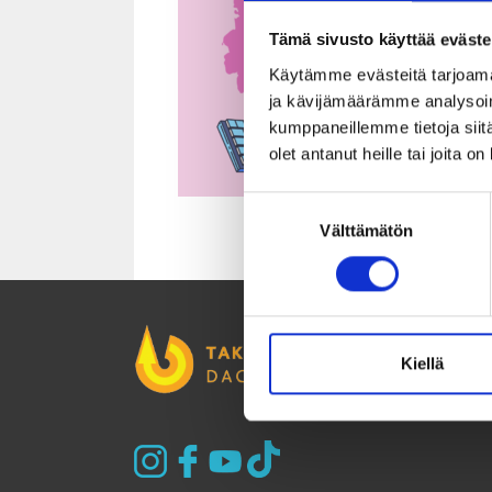
Tämä sivusto käyttää eväste
Käytämme evästeitä tarjoama
ja kävijämäärämme analysoim
kumppaneillemme tietoja siitä
olet antanut heille tai joita o
Suostumuksen
Välttämätön
valinta
Kiellä