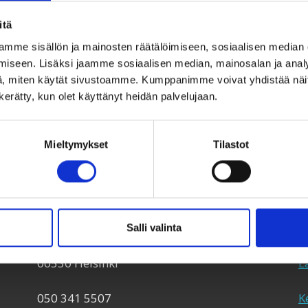
itä
mme sisällön ja mainosten räätälöimiseen, sosiaalisen median
iseen. Lisäksi jaamme sosiaalisen median, mainosalan ja analy
, miten käytät sivustoamme. Kumppanimme voivat yhdistää näitä t
n kerätty, kun olet käyttänyt heidän palvelujaan.
Mieltymykset
Tilastot
Taksvärkki ry
T
Siltasaarenkatu 4, 7. krs,
U
Salli valinta
Globaalikeskus
Y
00530 Helsinki
L
050 341 5507
K