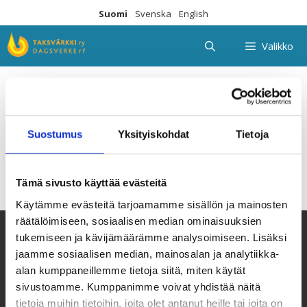
Siirry
Suomi
Svenska
English
sisältöön
Valikko
Kutawila Mwengani
Suostumus
Yksityiskohdat
Tietoja
Tämä sivusto käyttää evästeitä
Käytämme evästeitä tarjoamamme sisällön ja mainosten
räätälöimiseen, sosiaalisen median ominaisuuksien
tukemiseen ja kävijämäärämme analysoimiseen. Lisäksi
jaamme sosiaalisen median, mainosalan ja analytiikka-
alan kumppaneillemme tietoja siitä, miten käytät
sivustoamme. Kumppanimme voivat yhdistää näitä
tietoja muihin tietoihin, joita olet antanut heille tai joita on