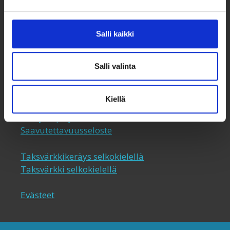
050 341 5507
taksvarkki@taksvarkki.fi
Salli kaikki
Taksvärkki-keräys
Uutiskirje
Salli valinta
Yhteystiedot
Lahjoita
Kiellä
Keräyslupa ja rekisteriseloste
Saavutettavuusseloste
Taksvärkkikeräys selkokielellä
Taksvärkki selkokielellä
Evästeet