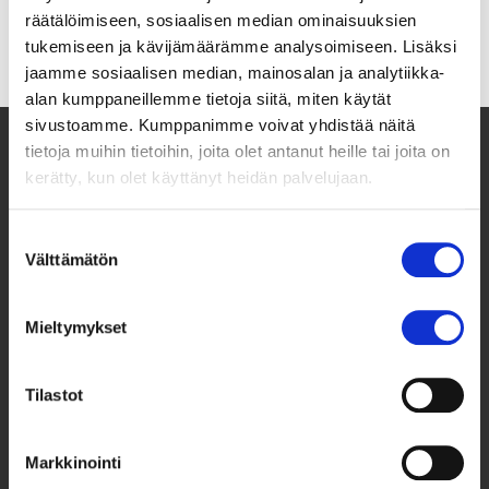
räätälöimiseen, sosiaalisen median ominaisuuksien
tukemiseen ja kävijämäärämme analysoimiseen. Lisäksi
jaamme sosiaalisen median, mainosalan ja analytiikka-
alan kumppaneillemme tietoja siitä, miten käytät
sivustoamme. Kumppanimme voivat yhdistää näitä
tietoja muihin tietoihin, joita olet antanut heille tai joita on
kerätty, kun olet käyttänyt heidän palvelujaan.
Suostumuksen
Välttämätön
valinta
Mieltymykset
Taksvärkki ry
Siltasaarenkatu 4, 7. krs,
Tilastot
Globaalikeskus
00530 Helsinki
Markkinointi