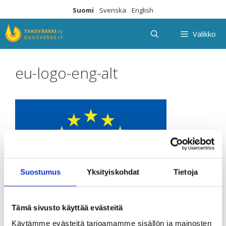
Siirry
Suomi
Svenska
English
sisältöön
Valikko
eu-logo-eng-alt
Suostumus
Yksityiskohdat
Tietoja
Tämä sivusto käyttää evästeitä
Käytämme evästeitä tarjoamamme sisällön ja mainosten