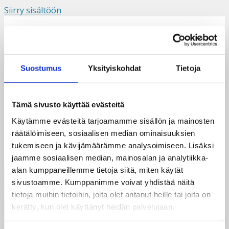
Siirry sisältöön
Suomi
Svenska
English
Valikko
Suostumus
Yksityiskohdat
Tietoja
Lämmin lukuhetki
Tämä sivusto käyttää evästeitä
Käytämme evästeitä tarjoamamme sisällön ja mainosten
räätälöimiseen, sosiaalisen median ominaisuuksien
tukemiseen ja kävijämäärämme analysoimiseen. Lisäksi
jaamme sosiaalisen median, mainosalan ja analytiikka-
alan kumppaneillemme tietoja siitä, miten käytät
sivustoamme. Kumppanimme voivat yhdistää näitä
tietoja muihin tietoihin, joita olet antanut heille tai joita on
kerätty, kun olet käyttänyt heidän palvelujaan.
Taksvärkki ry