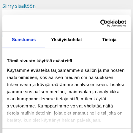
Siirry sisältöön
Suomi
Svenska
English
Valikko
Suostumus
Yksityiskohdat
Tietoja
Helka-Saarinen
Tämä sivusto käyttää evästeitä
Käytämme evästeitä tarjoamamme sisällön ja mainosten
räätälöimiseen, sosiaalisen median ominaisuuksien
tukemiseen ja kävijämäärämme analysoimiseen. Lisäksi
jaamme sosiaalisen median, mainosalan ja analytiikka-
alan kumppaneillemme tietoja siitä, miten käytät
sivustoamme. Kumppanimme voivat yhdistää näitä
tietoja muihin tietoihin, joita olet antanut heille tai joita on
kerätty, kun olet käyttänyt heidän palvelujaan.
Taksvärkki ry